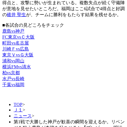
得点と、攻撃に勢いが生まれている。複数失点が続く守備陣
が意地を見せたいところだ。福岡はここ6試合で4得点と好調
の
碓井 聖生
が、チームに勝利をもたらす結果を残せるか。
■各試合の見どころをチェック
鹿島vs神戸
FC東京vsＣ大阪
町田vs名古屋
川崎Ｆvs広島
東京ＶvsＧ大阪
浦和vs岡山
横浜FMvs清水
柏vs京都
水戸vs長崎
千葉vs福岡
TOP
>
Ｊ１
>
ニュース
>
第1戦で大勝した神戸が歓喜の瞬間を迎えるか。リベン