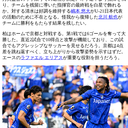
り、チームを残留に導いた指揮官の最終戦を白星で飾れる
か。対する清水は好調を維持する
嶋本 悠大
がU-21日本代表
の活動のために不在となる。怪我から復帰した
北川 航也
が
チームに勝利をもたらす結果を残したい。
柏はホームで京都と対戦する。第1戦では6ゴールを奪って大
勝した。直近2試合で10得点と攻撃が機能しており、この試
合でもアグレッシブなサッカーを見せるだろう。京都は4点
差を跳ね返すべく、立ち上がりから攻撃姿勢を示すはずだ。
エースの
ラファエル エリアス
が重要な役割を担うだろう。