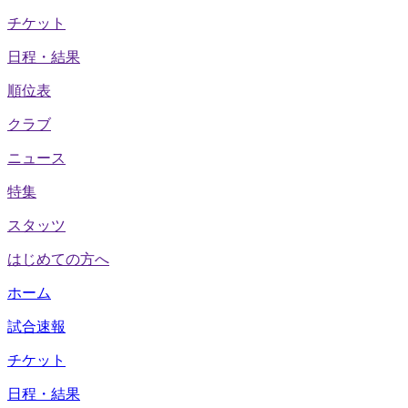
チケット
日程・結果
順位表
クラブ
ニュース
特集
スタッツ
はじめての方へ
ホーム
試合速報
チケット
日程・結果