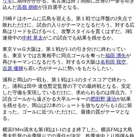
リキ
に期待がかかる。名古屋は終了間際に圧巻の一撃を叩き
込んだ
高嶺 朋樹
が注目選手となる。
川崎Ｆはホームに広島を迎える。第１戦では序盤の2失点で
敗れただけに、試合の入りがテーマとなるだろう。対する広
島はリードを広げるべく、攻撃スタイルを貫くはずだ。3戦
連発中の
中村 草太
がこの試合でも結果を残せるか。
東京ＶvsＧ大阪は、第１戦が1-1の引き分けに終わってい
る。東京Ｖでは古巣相手に同点ゴールを奪った
福田 湧矢
が
再びキーマンになるだろう。対するＧ大阪は
名和田 我空
、
吉原 優輝
ら若い力がチームに勢いをもたらしたい。
浦和と岡山の一戦も、第１戦は1-1のタイスコアで終わっ
た。浦和は田中 達也暫定監督の下での最終戦となる。安定
した守備を実現しているだけに、求められるのは得点力。7
試合ゴールから遠ざかる大卒ルーキーの
肥田野 蓮治
が結果
を残せるか。岡山は22本のシュートを放ちながらも1点に留
まった。ゴールに近づいただけに、最後の質がテーマとな
る。
横浜FMvs清水も第1戦は1-1のまま終了した。横浜FMは大島
秀夫監督の今季限りでの退任が決定。昨季途中より指揮を執