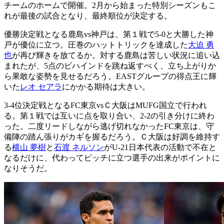
チームのホームで開催。2月から始まった特別シーズンもこ
れが最後の試合となり、最終順位が決定する。
優勝決定戦となる鹿島vs神戸は、第１戦で5-0と大勝した神
戸が優位に立つ。圧巻のハットトリックを達成した
大迫 勇
也
が再び輝きを放てるか。対する鹿島は苦しい状況に追い込
まれたが、5点のビハインドを跳ね返すべく、立ち上がりか
ら果敢な姿勢を見せるだろう。EASTグループの得点王に輝
いた
レオ セアラ
にかかる期待は大きい。
3-4位決定戦となるFC東京vsＣ大阪はMUFG国立で行われ
る。第１戦では互いに点を取り合い、2-2の引き分けに終わ
った。二度リードしながら逃げ切れなかったFC東京は、守
備陣の踏ん張りがカギを握るだろう。Ｃ大阪は好調を維持す
る
横山 夢樹
と
石渡 ネルソン
がU-21日本代表の活動で不在と
なるだけに、代わってピッチに立つ選手の出来がポイントに
なりそうだ。