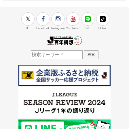
X
Facebook
Instagram
YouTube
LINE
TikTok
J.LEAGUE百年構想
検索