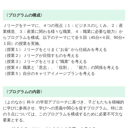
〈プログラムの構成〉
Ｊリーグをテーマに、４つの視点（１：ビジネスのしくみ、２：産
業構造、３：産業に関わる様々な職業、４：職業に必要な能力）か
らプログラムを構成。以下のテーマにて全５回（45分×４回、90分×
１回）の授業を実施。
（授業１）Ｊリーグをとりまく“お金” から仕組みを考える
（授業２）Ｊリーグが目指すものを考える
（授業３）Ｊリーグをとりまく“職業” を考える
（授業４）職業と「意志」、「役割」、「能力」の関係を考える
（授業５）自分のキャリアイメージプランを考える
〈プログラムの内容〉
［よのなか］科※ の学習アプローチに基づき、子どもたちを積極的
に学びに参画させ、学びへの意義や関心を促すプログラム。特に次
の５点については、このプログラムを構成するために必要不可欠な
要素とする。