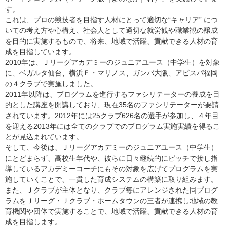
す。
これは、プロの競技者を目指す人材にとって適切な“キャリア” につ
いての考え方や心構え、社会人として適切な就労観や職業観の醸成
を目的に実施するもので、将来、地域で活躍、貢献できる人材の育
成を目指しています。
2010年は、Ｊリーグアカデミーのジュニアユース（中学生）を対象
に、ベガルタ仙台、横浜Ｆ・マリノス、ガンバ大阪、アビスパ福岡
の４クラブで実施しました。
2011年以降は、プログラムを進行するファシリテーターの養成を目
的とした講座を開講しており、現在35名のファシリテーターが要請
されています。2012年には25クラブ626名の選手が参加し、４年目
を迎える2013年には全てのクラブでのプログラム実施実績を得るこ
とが見込まれています。
そして、今後は、Ｊリーグアカデミーのジュニアユース（中学生）
にとどまらず、高校生年代や、彼らに日々継続的にピッチで接し指
導しているアカデミーコーチにもその対象を広げてプログラムを実
施していくことで、一貫した育成システムの構築に取り組みます。
また、Ｊクラブが主体となり、クラブ毎にアレンジされた同プログ
ラムをＪリーグ・Ｊクラブ・ホームタウンの三者が連携し地域の教
育機関や団体で実施することで、地域で活躍、貢献できる人材の育
成を目指します。