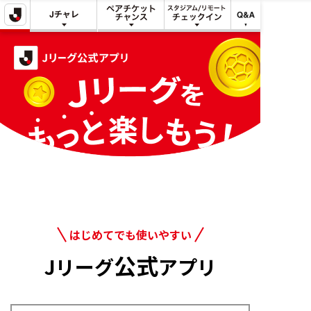
明治安田
明治安田
スタジアム/リ
で
Jリーグチャレ
ペアチケット
モート
Q&A
できる
ンジ
チャンス
チェックイン
こと
はじめてでも使いやすい
公式
Jリーグ
アプリ