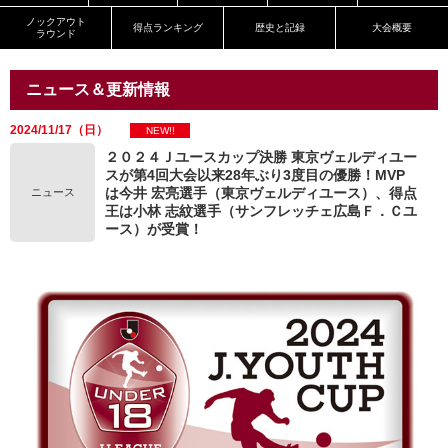
ノックアウト
得点ランキング
歴史と記録
大会概要
ラウンド
ニュース＆更新情報
2024/11/17（日）
NEW!!
２０２４Ｊユースカップ決勝 東京ヴェルディユー
スが第4回大会以来28年ぶり3度目の優勝！MVP
は今井 宏亮選手（東京ヴェルディユース）、得点
ニュース
王は小林 志紋選手（サンフレッチェ広島Ｆ．Ｃユ
ース）が受賞！