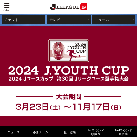
メニュー
チケット
テレビ
ニュース
1stラウンド
2ndラウンド
ニュース
参加チーム
日程・結果
順位表
順位表