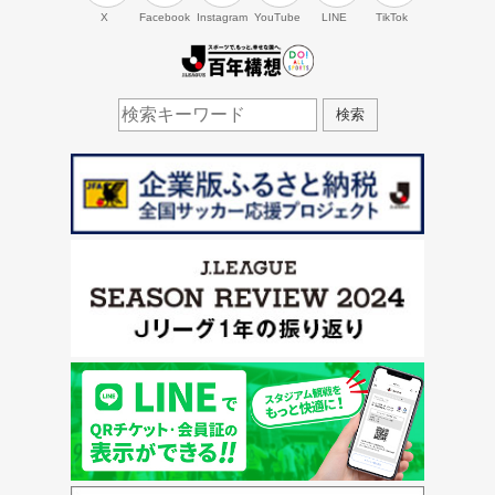
X
Facebook
Instagram
YouTube
LINE
TikTok
J.LEAGUE百年構想
検索