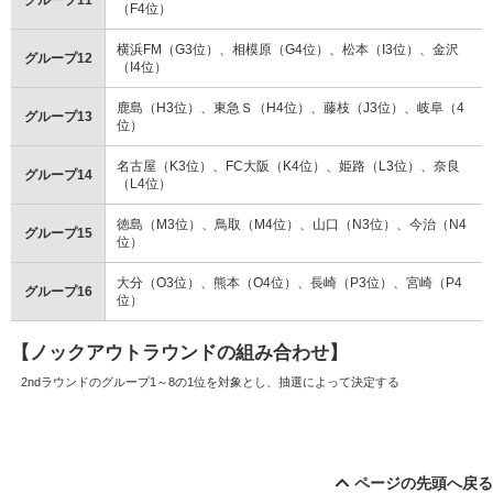
（F4位）
横浜FM（G3位）、相模原（G4位）、松本（I3位）、金沢
グループ12
（I4位）
鹿島（H3位）、東急Ｓ（H4位）、藤枝（J3位）、岐阜（4
グループ13
位）
名古屋（K3位）、FC大阪（K4位）、姫路（L3位）、奈良
グループ14
（L4位）
徳島（M3位）、鳥取（M4位）、山口（N3位）、今治（N4
グループ15
位）
大分（O3位）、熊本（O4位）、長崎（P3位）、宮崎（P4
グループ16
位）
【ノックアウトラウンドの組み合わせ】
2ndラウンドのグループ1～8の1位を対象とし、抽選によって決定する
ページの先頭へ戻る