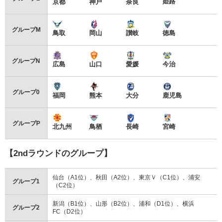
姫路
京都
神戸
奈良
グループM
鳥取
岡山
讃岐
徳島
グループN
広島
山口
愛媛
今治
グループ0
福岡
熊本
大分
鹿児島
グループP
北九州
鳥栖
長崎
宮崎
【2ndラウンドのグループ】
仙台（A1位）、秋田（A2位）、東京Ｖ（C1位）、浦安
グループ1
（C2位）
新潟（B1位）、山形（B2位）、浦和（D1位）、横浜
グループ2
FC（D2位）