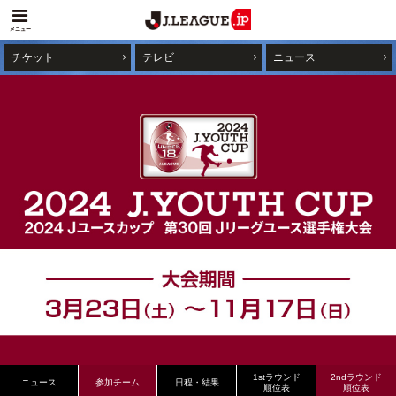
メニュー
チケット
テレビ
ニュース
1stラウンド
2ndラウンド
ニュース
参加チーム
日程・結果
順位表
順位表