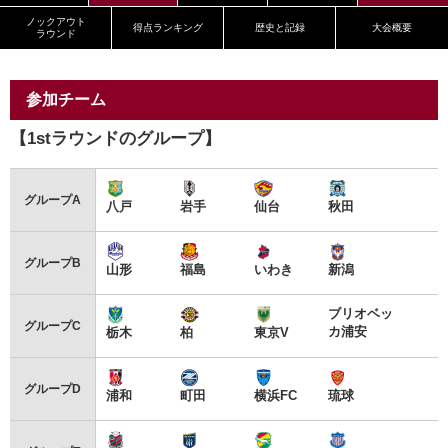
ノックアウト
得点ランキング
歴史と記録
大会概要
ラウンド
参加チーム
【1stラウンドのグループ】
グループA
八戸
岩手
仙台
秋田
グループB
山形
福島
いわき
新潟
ブリオベッ
グループC
カ浦安
栃木
柏
東京V
グループD
浦和
町田
横浜FC
琉球