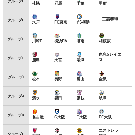
グループE
札幌
群馬
千葉
甲府
三菱養和
グループF
水戸
FC東京
YS横浜
グループG
川崎F
横浜FM
湘南
相模原
東急Sレイエ
グループH
ス
鹿島
大宮
沼津
グループI
松本
長野
富山
金沢
グループJ
清水
磐田
藤枝
岐阜
グループK
名古屋
G大阪
C大阪
FC大阪
エストレラ
グループL