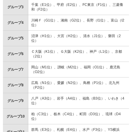
千葉（E1位）、甲府（E2位）、FC東京（F1位）、三菱養
グループ3
和（F2位）
川崎Ｆ（G1位）、湘南（G2位）、長野（I1位）、富山（I2
グループ4
位）
沼津（H1位）、大宮（H2位）、清水（J1位）、磐田（2
グループ5
位）
Ｃ大阪（K1位）、Ｇ大阪（K2位）、神戸（L1位）、京都
グループ6
（2位）
岡山（M1位）、讃岐（M2位）、福岡（O1位）、鹿児島
グループ7
（O2位）
広島（N1位）、愛媛（N2位）、鳥栖（P1位）、北九州
グループ8
（P2位）
八戸（A3位）、岩手（A4位）、福島（B3位）、いわき（4
グループ9
位）
柏（C3位）、栃木（C4位）、町田（D3位）、琉球（D4
グループ10
位）
群馬（E3位）、札幌（E4位）、水戸（F3位）、YS横浜
グループ11