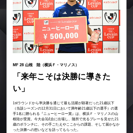
MF 28 山根 陸（横浜Ｆ・マリノス）
「来年こそは決勝に導きた
い」
1stラウンドから準決勝を通じて最も活躍が顕著だった21歳以下
（当該シーズンの12月31日において満年齢21歳以下の選手）の選
手1名に贈られる『ニューヒーロー賞』は、横浜Ｆ・マリノスの山
根陸が受賞。今大会3試合に出場し、随所で光るプレーを見せた21
歳のボランチに、その手ごたえやここからの課題、そして届かなか
った決勝への想いなどを語ってもらった。