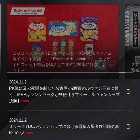
２０２４ＪリーグYBCルヴァンカップ決勝 スタジアム
内イベント実施！～「Excite with Levain！」 ヤマザ
キビスケット製品を購入して国立競技場に持参しよ
２０
う！～
完売
2024.11.2
PK戦に及ぶ死闘を制した名古屋が2度目のルヴァン王者に輝
く！MVPはランゲラックが獲得【サマリー：ルヴァンカップ
決勝】
new
2024.11.2
ＪリーグYBCルヴァンカップにおける最多入場者数記録更新
62,517人
new