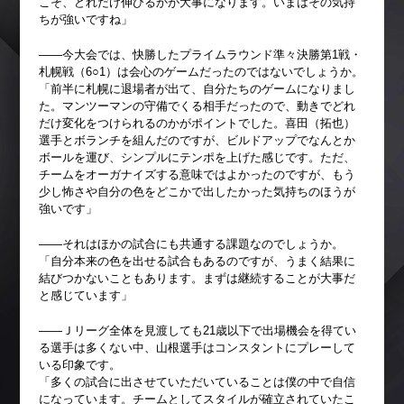
こそ、どれだけ伸びるかが大事になります。いまはその気持
ちが強いですね」
――今大会では、快勝したプライムラウンド準々決勝第1戦・
札幌戦（6○1）は会心のゲームだったのではないでしょうか。
「前半に札幌に退場者が出て、自分たちのゲームになりまし
た。マンツーマンの守備でくる相手だったので、動きでどれ
だけ変化をつけられるのかがポイントでした。喜田（拓也）
選手とボランチを組んだのですが、ビルドアップでなんとか
ボールを運び、シンプルにテンポを上げた感じです。ただ、
チームをオーガナイズする意味ではよかったのですが、もう
少し怖さや自分の色をどこかで出したかった気持ちのほうが
強いです」
――それはほかの試合にも共通する課題なのでしょうか。
「自分本来の色を出せる試合もあるのですが、うまく結果に
結びつかないこともあります。まずは継続することが大事だ
と感じています」
――Ｊリーグ全体を見渡しても21歳以下で出場機会を得てい
る選手は多くない中、山根選手はコンスタントにプレーして
いる印象です。
「多くの試合に出させていただいていることは僕の中で自信
になっています。チームとしてスタイルが確立されていたこ