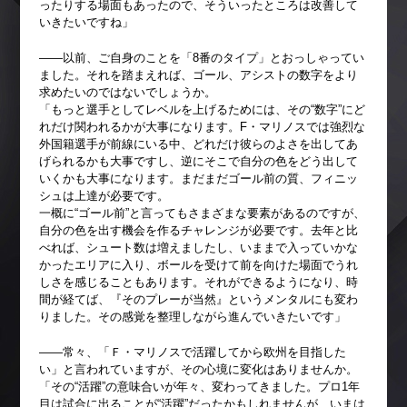
ったりする場面もあったので、そういったところは改善して
いきたいですね」
――以前、ご自身のことを「8番のタイプ」とおっしゃってい
ました。それを踏まえれば、ゴール、アシストの数字をより
求めたいのではないでしょうか。
「もっと選手としてレベルを上げるためには、その“数字”にど
れだけ関われるかが大事になります。F・マリノスでは強烈な
外国籍選手が前線にいる中、どれだけ彼らのよさを出してあ
げられるかも大事ですし、逆にそこで自分の色をどう出して
いくかも大事になります。まだまだゴール前の質、フィニッ
シュは上達が必要です。
一概に“ゴール前”と言ってもさまざまな要素があるのですが、
自分の色を出す機会を作るチャレンジが必要です。去年と比
べれば、シュート数は増えましたし、いままで入っていかな
かったエリアに入り、ボールを受けて前を向けた場面でうれ
しさを感じることもあります。それができるようになり、時
間が経てば、『そのプレーが当然』というメンタルにも変わ
りました。その感覚を整理しながら進んでいきたいです」
――常々、「Ｆ・マリノスで活躍してから欧州を目指した
い」と言われていますが、その心境に変化はありませんか。
「その“活躍”の意味合いが年々、変わってきました。プロ1年
目は試合に出ることが“活躍”だったかもしれませんが、いまは