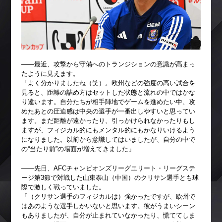
――最近、攻撃から守備へのトランジションの意識が高まっ
たように見えます。
「よく分かりましたね（笑）。欧州などの強度の高い試合を
見ると、距離の詰め方はセットした状態と流れの中ではかな
り違います。自分たちが相手陣地でゲームを進めたい中、攻
めたあとの圧迫感は中央の選手が一番出しやすいと思ってい
ます。まだ距離が遠かったり、引っかけられなかったりもし
ますが、フィジカル的にもメンタル的にもかなりいけるよう
になりました。以前から意識してはいましたが、自分の中で
の“当たり前”の場面が増えてきました」
――先日、AFCチャンピオンズリーグエリート・リーグステ
ージ第3節で対戦した山東泰山（中国）のクリサン選手とも球
際で激しく戦っていました。
「（クリサン選手のフィジカルは）強かったですが、欧州で
はあのような選手しかいないと思います。彼がうまいシーン
もありましたが、自分が止まれていなかったり、慌ててしま