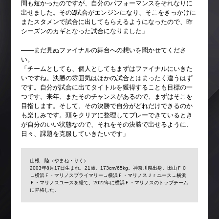
間も短かったのですが、自分のパフォーマンスをそれなりに
出せました。その2試合がエンジンになり、そこをきっかけに
またスタメンで試合に出してもらえるようになったので、昨
シーズンのカギとなった試合になりました」
――まだ見ぬファイナルの舞台への想いを聞かせてくださ
い。
「チームとしても、個人としてもまずはファイナルにいきた
いですね。決勝の雰囲気はほかの試合とはまったく違うはず
です。自分が試合に出てタイトルを獲得することも目標の一
つです。来年、またそのチャンスがあるので、まずはそこを
目指します。そして、その決勝で自分がどれだけできるのか
も楽しみです。頭をクリアに整理してプレーできているとき
が自分のいい状態なので、それをその決勝で出せるように、
日々、課題を克服していきたいです」
山根 陸（やまね・りく）
2003年8月17日生まれ、21歳。173cm/65kg。神奈川県出身。田山ＦＣ
→横浜Ｆ・マリノスプライマリー→横浜Ｆ・マリノスＪｒユース→横浜
Ｆ・マリノスユースを経て、2022年に横浜Ｆ・マリノスのトップチーム
に昇格した。