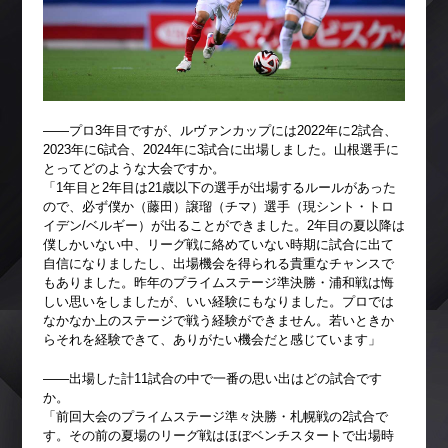
――プロ3年目ですが、ルヴァンカップには2022年に2試合、
2023年に6試合、2024年に3試合に出場しました。山根選手に
とってどのような大会ですか。
「1年目と2年目は21歳以下の選手が出場するルールがあった
ので、必ず僕か（藤田）譲瑠（チマ）選手（現シント・トロ
イデン/ベルギー）が出ることができました。2年目の夏以降は
僕しかいない中、リーグ戦に絡めていない時期に試合に出て
自信になりましたし、出場機会を得られる貴重なチャンスで
もありました。昨年のプライムステージ準決勝・浦和戦は悔
しい思いをしましたが、いい経験にもなりました。プロでは
なかなか上のステージで戦う経験ができません。若いときか
らそれを経験できて、ありがたい機会だと感じています」
――出場した計11試合の中で一番の思い出はどの試合です
か。
「前回大会のプライムステージ準々決勝・札幌戦の2試合で
す。その前の夏場のリーグ戦はほぼベンチスタートで出場時