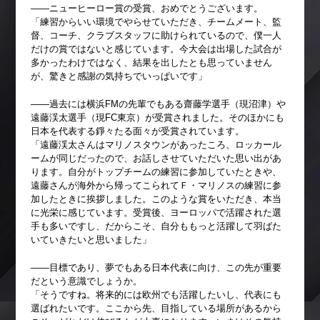
――ニューヒーロー賞の受賞、おめでとうございます。
「練習からいい環境でやらせていただき、チームメート、監
督、コーチ、クラブスタッフに助けられているので、僕一人
だけの賞ではないと感じています。今大会は出場した試合が
多かったわけではなく、結果を出したとも思っていません
が、驚きと感謝の気持ちでいっぱいです」
――過去には横浜FMの先輩でもある齋藤学選手（現沼津）や
遠藤渓太選手（現FC東京）が受賞されました。そのほかにも
日本を代表する錚々たる面々が受賞されています。
「遠藤渓太さんはマリノスタウンがあったころ、ロッカール
ームが同じだったので、お話しさせていただいた思い出があ
ります。自分がトップチームの練習に参加していたときや、
遠藤さんが海外から帰ってこられてＦ・マリノスの練習に参
加したときに挨拶しました。このような賞をいただき、本当
に光栄に感じています。受賞後、ヨーロッパで活躍された選
手も多いですし、だからこそ、自分ももっと活躍して羽ばた
いていきたいと思いました」
――目標であり、夢でもある日本代表に向け、この先が重要
だという意識でしょうか。
「そうですね。将来的には欧州でも活躍したいし、代表にも
選ばれたいです。ここから先、目指している場所があるから