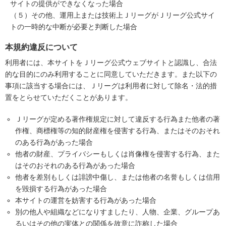
サイトの提供ができなくなった場合
（５）その他、運用上または技術上ＪリーグがＪリーグ公式サイ
トの一時的な中断が必要と判断した場合
本規約違反について
利用者には、本サイトをＪリーグ公式ウェブサイトと認識し、合法
的な目的にのみ利用することに同意していただきます。また以下の
事項に該当する場合には、Ｊリーグは利用者に対して除名・法的措
置をとらせていただくことがあります。
Ｊリーグが定める著作権規定に対して違反する行為また他者の著
作権、商標権等の知的財産権を侵害する行為、またはそのおそれ
のある行為があった場合
他者の財産、プライバシーもしくは肖像権を侵害する行為、また
はそのおそれのある行為があった場合
他者を差別もしくは誹謗中傷し、または他者の名誉もしくは信用
を毀損する行為があった場合
本サイトの運営を妨害する行為があった場合
別の他人や組織などになりすましたり、人物、企業、グループあ
るいはその他の実体との関係を故意に詐称した場合