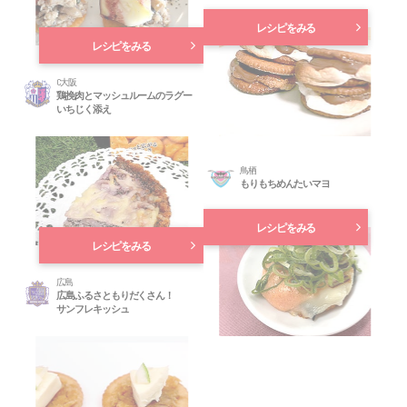
レシピをみる
レシピをみる
C大阪
鶏挽肉とマッシュルームのラグー
いちじく添え
鳥栖
もりもちめんたいマヨ
レシピをみる
レシピをみる
広島
広島ふるさともりだくさん！
サンフレキッシュ