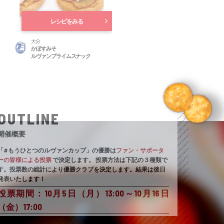
レシピをみる
大分
かぼすみそ
ルヴァンプライムスナック
OUTLINE
開催概要
「#もうひとつのルヴァンカップ」の優勝は
ファン・サポータ
ーの皆様による投票
で決定します。
投票方法は下記の３種類で
す。投票数の総計により優勝クラブを決定します。結果は後日
発表いたします！
投票期間：10月5日（月）13:00～10月16日
（金）17:00