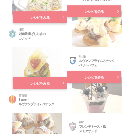
レシピをみる
レシピをみる
湘南
湘南釜揚げしらすの
カナッペ
G大阪
ルヴァンプライムスナック
ベリーパフェ
レシピをみる
レシピをみる
名古屋
Bouno！
ルヴァンプライムスナック
神戸
フレンチトースト風
スモアサンド