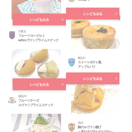
レシピをみる
レシピをみる
FC東京
フルーツヨーグルト
withルヴァンプライムスナック
横浜FC
スイートポテト風
アップルパイ
レシピをみる
レシピをみる
横浜FM
フルーツチーズ
ルヴァンプライムスナック
清水
鮪のルヴァン揚げ
～本わさびタルタルのせ～