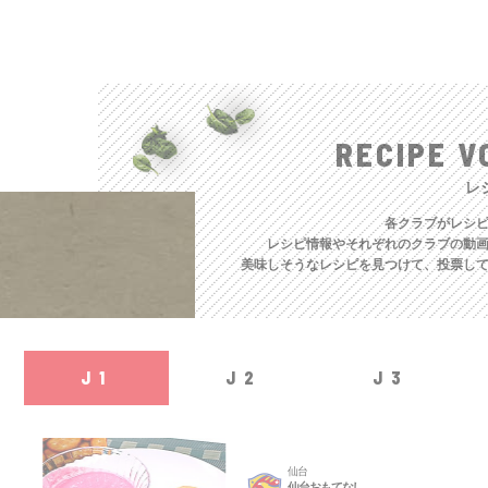
RECIPE V
レ
各クラブがレシ
レシピ情報やそれぞれのクラブの動
美味しそうなレシピを見つけて、投票し
J1
J2
J3
仙台
仙台おもてなし