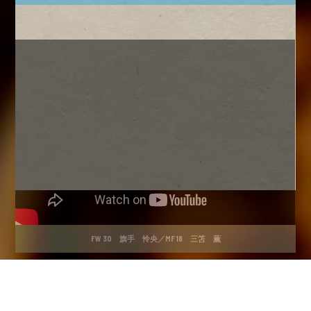
FW 30 旗手 怜央／MF 18 三笘 薫