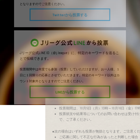
となりますのでご注意ください。
Twitterから投票する
Jリーグ公式LINE ID（@j.league）に、特定のキーワードを送るこ
とで投稿できます。
投票期間中は何度でも参加（投票）していただけますが、お一人様、１
日に１回限りの応募とさせていただきます。特定のキーワード以外はカ
ウント対象外となりますのでご注意ください。
LINEから投票する
投票期間は、10月5日（月）13時～10月16日（金）1
投票状況や結果等についてのお問い合わせは受け付
で、ご了承ください。
●次の場合はいずれも投票が無効となります。ご注意く
ご応募に関して不正な行為があったと判断した場合