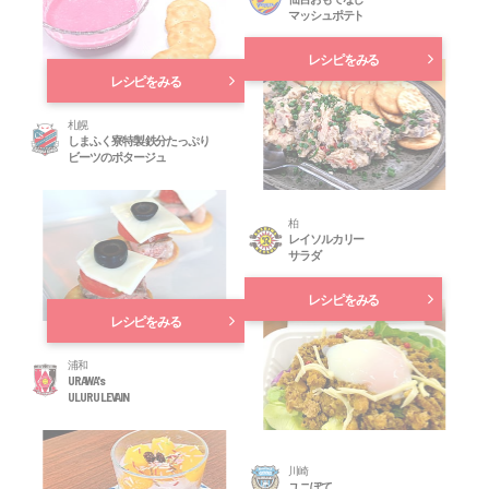
マッシュポテト
レシピをみる
レシピをみる
札幌
しまふく寮特製 鉄分たっぷり
ビーツのポタージュ
柏
レイソルカリー
サラダ
レシピをみる
レシピをみる
浦和
URAWA's
ULURU LEVAIN
川崎
ユニぽて