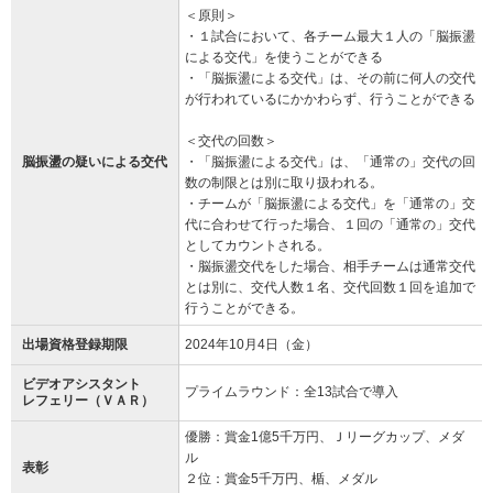
＜原則＞
・１試合において、各チーム最大１人の「脳振盪
による交代」を使うことができる
・「脳振盪による交代」は、その前に何人の交代
が行われているにかかわらず、行うことができる
＜交代の回数＞
脳振盪の疑いによる交代
・「脳振盪による交代」は、「通常の」交代の回
数の制限とは別に取り扱われる。
・チームが「脳振盪による交代」を「通常の」交
代に合わせて行った場合、１回の「通常の」交代
としてカウントされる。
・脳振盪交代をした場合、相手チームは通常交代
とは別に、交代人数１名、交代回数１回を追加で
行うことができる。
出場資格登録期限
2024年10月4日（金）
ビデオアシスタント
プライムラウンド：全13試合で導入
レフェリー（ＶＡＲ）
優勝：賞金1億5千万円、Ｊリーグカップ、メダ
ル
表彰
２位：賞金5千万円、楯、メダル