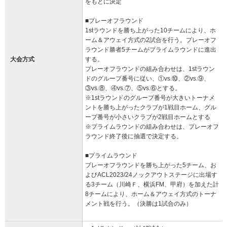
をもとに決定
■プレーオフラウンド
1stラウンドを勝ち上がった10チームにより、ホ
ーム＆アウェイ方式の2試合を行う。プレーオフ
ラウンド勝者5チームがプライムラウンドに進出
大会方式
する。
プレーオフラウンドの組み合わせは、1stラウン
ドのグループ番号に従い、①vs.⑩、②vs.⑨、
③vs.⑧、④vs.⑦、⑤vs.⑥とする。
※1stラウンドのグループ番号が大きいトーナメ
ントを勝ち上がったクラブが1戦目ホーム、グル
ープ番号が小さいクラブが2戦目ホームとする
※プライムラウンドの組み合わせは、プレーオフ
ラウンド終了後に抽選で決定する。
■プライムラウンド
プレーオフラウンドを勝ち上がった5チーム、お
よびACL2023/24ノックアウトステージに出場す
る3チーム（川崎Ｆ、横浜FM、甲府）を加えた計
8チームにより、ホーム＆アウェイ方式のトーナ
メント戦を行う。（決勝は1試合のみ）