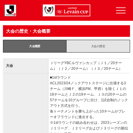
大会の歴史・大会概要
大会概要
大会の歴史
ＪリーグYBCルヴァンカップ（Ｊ１／20チー
大会
ム）（Ｊ２／20チーム）（Ｊ３／20チーム）
■1stラウンド
ACL2023/24ノックアウトステージに出場する3
チーム（川崎Ｆ、横浜FM、甲府）を除くＪ１の
18チームとＪ２の19チーム、Ｊ３の20チームの
57チームを10グループに分け、1試合制のノック
アウト方式を行う。
各トーナメントを勝ち上がった10チームがプレ
ーオフラウンドに進出する。
※1stラウンドの組み合わせは、2023シーズンの
Ｊ１リーグ、Ｊ２リーグおよびＪ３リーグの順位