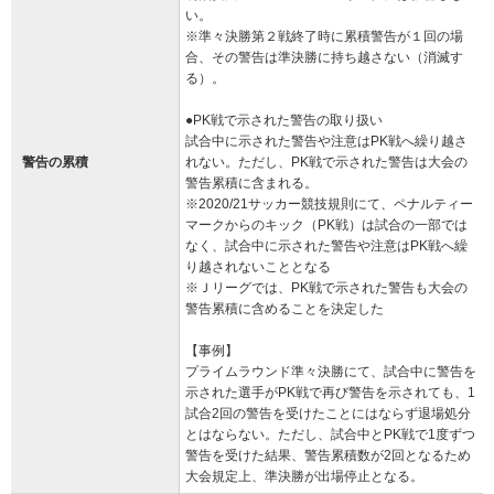
い。
※準々決勝第２戦終了時に累積警告が１回の場
合、その警告は準決勝に持ち越さない（消滅す
る）。
●PK戦で示された警告の取り扱い
試合中に示された警告や注意はPK戦へ繰り越さ
警告の累積
れない。ただし、PK戦で示された警告は大会の
警告累積に含まれる。
※2020/21サッカー競技規則にて、ペナルティー
マークからのキック（PK戦）は試合の一部では
なく、試合中に示された警告や注意はPK戦へ繰
り越されないこととなる
※Ｊリーグでは、PK戦で示された警告も大会の
警告累積に含めることを決定した
【事例】
プライムラウンド準々決勝にて、試合中に警告を
示された選手がPK戦で再び警告を示されても、1
試合2回の警告を受けたことにはならず退場処分
とはならない。ただし、試合中とPK戦で1度ずつ
警告を受けた結果、警告累積数が2回となるため
大会規定上、準決勝が出場停止となる。