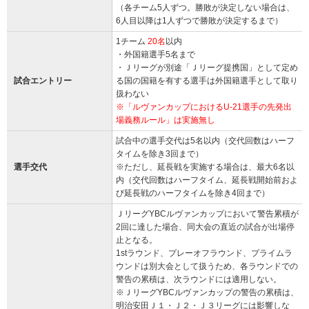
（各チーム5人ずつ。勝敗が決定しない場合は、
6人目以降は1人ずつで勝敗が決定するまで）
1チーム
20名
以内
・外国籍選手5名まで
・Ｊリーグが別途「Ｊリーグ提携国」として定め
試合エントリー
る国の国籍を有する選手は外国籍選手として取り
扱わない
※「ルヴァンカップにおけるU-21選手の先発出
場義務ルール」は実施無し
試合中の選手交代は5名以内（交代回数はハーフ
タイムを除き3回まで）
選手交代
※ただし、延長戦を実施する場合は、最大6名以
内（交代回数はハーフタイム、延長戦開始前およ
び延長戦のハーフタイムを除き4回まで）
ＪリーグYBCルヴァンカップにおいて警告累積が
2回に達した場合、同大会の直近の試合が出場停
止となる。
1stラウンド、プレーオフラウンド、プライムラ
ウンドは別大会として扱うため、各ラウンドでの
警告の累積は、次ラウンドには適用しない。
※ＪリーグYBCルヴァンカップの警告の累積は、
明治安田Ｊ１・Ｊ２・Ｊ３リーグには影響しな