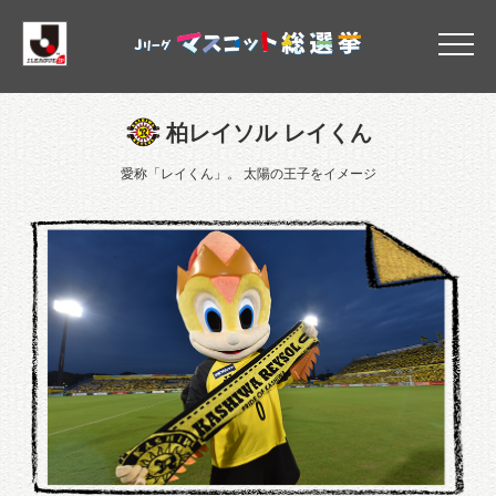
柏レイソル
柏レイソル レイくん
愛称「レイくん」。 太陽の王子をイメージ