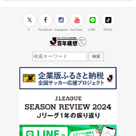
X
Facebook
Instagram
YouTube
LINE
TikTok
J.LEAGUE百年構想
検索