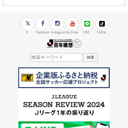
X
Facebook
Instagram
YouTube
LINE
TikTok
J.LEAGUE百年構想
検索