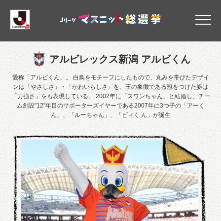
アルビレックス新潟
アルビレックス新潟 アルビくん
愛称「アルビくん」。 白鳥をモチーフにしたもので、丸みを帯びたデザイ
ンは「やさしさ」・「かわいらしさ」を、王の象徴である冠をつけた姿は
「力強さ」をも表現している。 2002年に「スワンちゃん」と結婚し、チー
ム創設"12"年目のサポーターズイヤーである2007年に3つ子の「アーく
ん」、「ルーちゃん」、「ビィく ん」が誕生