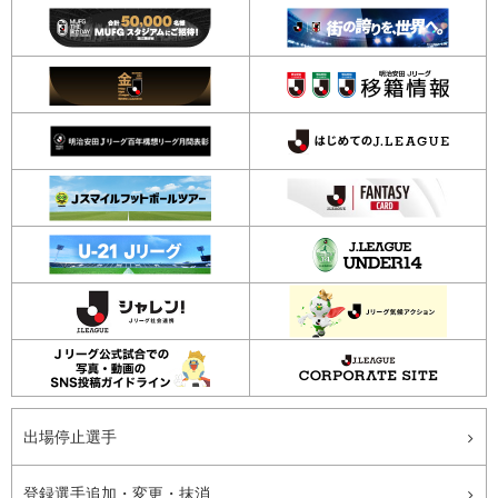
出場停止選手
登録選手追加・変更・抹消