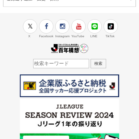
X
Facebook
Instagram
YouTube
LINE
TikTok
J.LEAGUE百年構想
検索