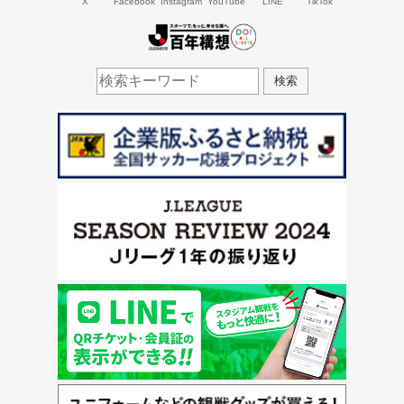
X
Facebook
Instagram
YouTube
LINE
TikTok
J.LEAGUE百年構想
検索