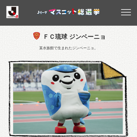
ＦＣ琉球
ＦＣ琉球 ジンベーニョ
某水族館で生まれたジンベーニョ。