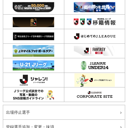
出場停止選手
登録選手追加・変更・抹消