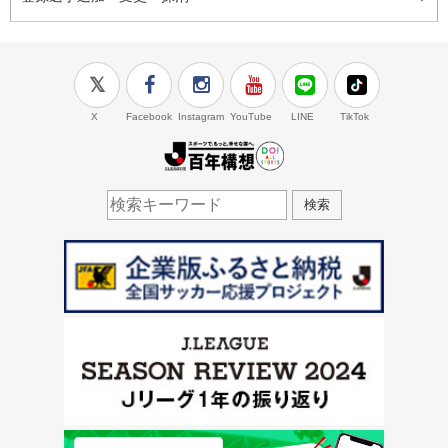
X
Facebook
Instagram
YouTube
LINE
TikTok
J.LEAGUE百年構想
検索