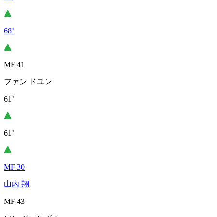
68’
MF 41
ファン ドユン
61’
61’
MF 30
山内 翔
MF 43