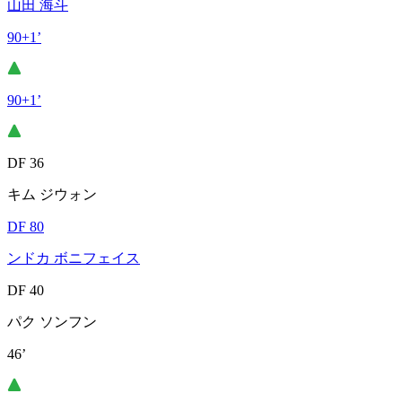
山田 海斗
90+1’
90+1’
DF 36
キム ジウォン
DF 80
ンドカ ボニフェイス
DF 40
パク ソンフン
46’