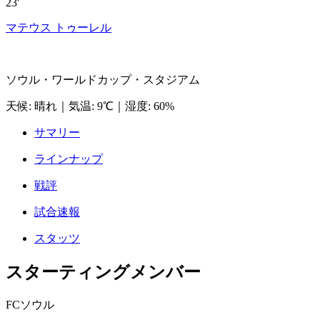
23'
マテウス トゥーレル
ソウル・ワールドカップ・スタジアム
天候
:
晴れ
｜
気温
:
9℃
｜
湿度
:
60%
サマリー
ラインナップ
戦評
試合速報
スタッツ
スターティングメンバー
FCソウル