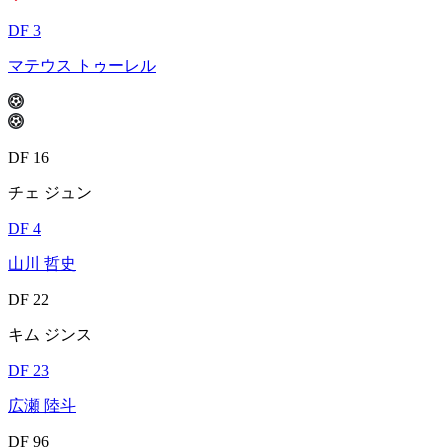
DF 3
マテウス トゥーレル
DF 16
チェ ジュン
DF 4
山川 哲史
DF 22
キム ジンス
DF 23
広瀬 陸斗
DF 96