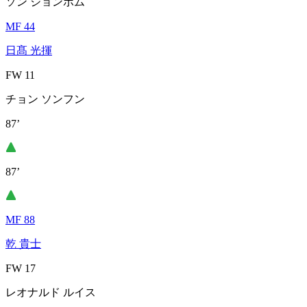
ソン ジョンボム
MF 44
日髙 光揮
FW 11
チョン ソンフン
87’
87’
MF 88
乾 貴士
FW 17
レオナルド ルイス