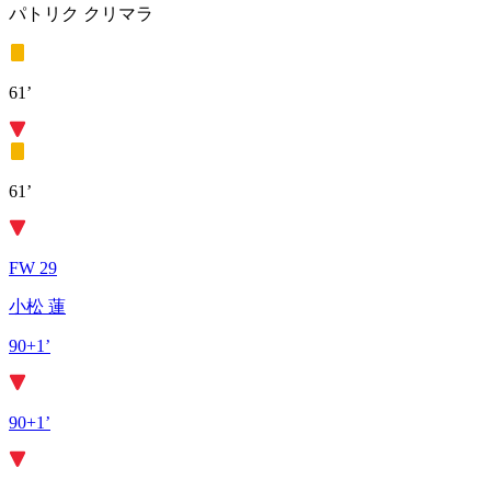
パトリク クリマラ
61’
61’
FW 29
小松 蓮
90+1’
90+1’