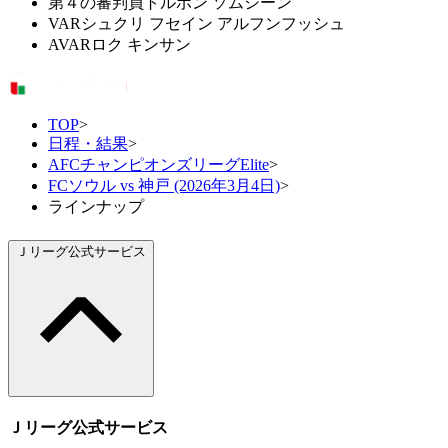
第４の審判員
トルポン ソムシーン
VAR
シュクリ フセイン アルフンフッシュ
AVAR
ロク キンサン
TOP
>
日程・結果
>
AFCチャンピオンズリーグElite
>
FCソウル vs 神戸 (2026年3月4日)
>
ラインナップ
Ｊリーグ公式サービス
Ｊリーグ公式サービス