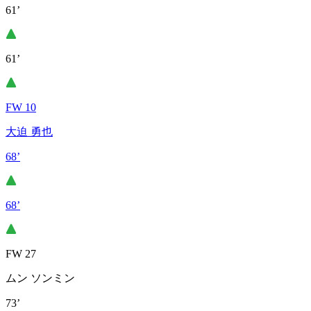
61’
61’
FW 10
大迫 勇也
68’
68’
FW 27
ムン ソンミン
73’