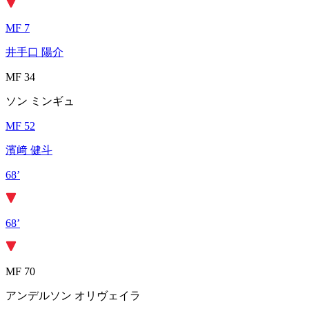
MF 7
井手口 陽介
MF 34
ソン ミンギュ
MF 52
濱﨑 健斗
68’
68’
MF 70
アンデルソン オリヴェイラ