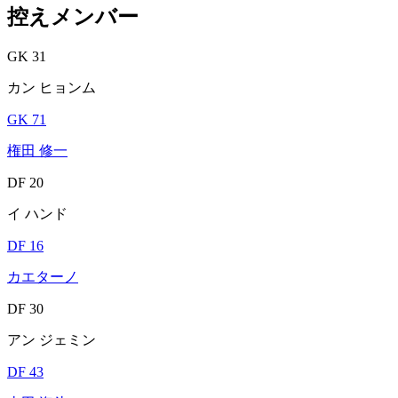
控えメンバー
GK 31
カン ヒョンム
GK 71
権田 修一
DF 20
イ ハンド
DF 16
カエターノ
DF 30
アン ジェミン
DF 43