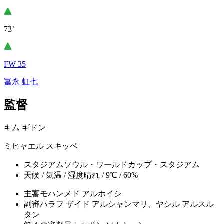
73’
FW 35
冨永 虹七
監督
キム ギドン
ミヒャエル スキッベ
スタジアム
ソウル・ワールドカップ・スタジアム
天候 / 気温 / 湿度
晴れ / 9℃ / 60%
主審
モハンメド アルホイシ
副審
ハラフ ザイド アルシャンマリ、ヤシル アルスル
タン