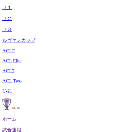
Ｊ１
Ｊ２
Ｊ３
ルヴァンカップ
ACLE
ACL Elite
ACL2
ACL Two
U-21
ホーム
試合速報