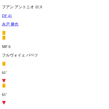
フアン アントニオ ロス
DF 41
永戸 勝也
MF 6
フルヴォイェ バベツ
61’
61’