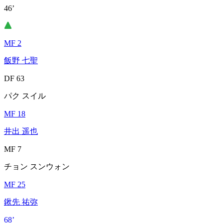
46’
MF 2
飯野 七聖
DF 63
パク スイル
MF 18
井出 遥也
MF 7
チョン スンウォン
MF 25
鍬先 祐弥
68’