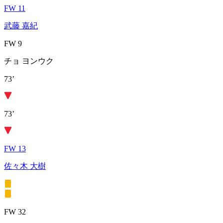
FW 11
武藤 嘉紀
FW 9
チョ ヨンウク
73’
73’
FW 13
佐々木 大樹
FW 32