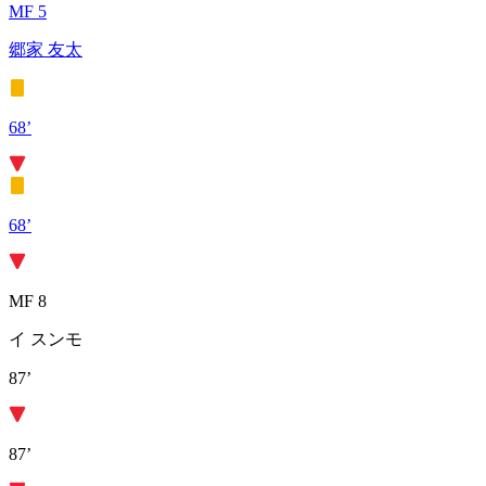
MF 5
郷家 友太
68’
68’
MF 8
イ スンモ
87’
87’