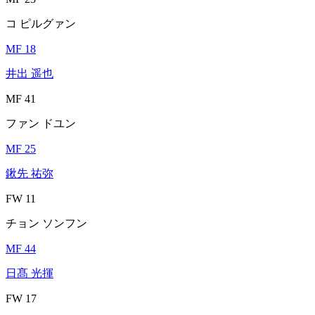
コ ピルグァン
MF 18
井出 遥也
MF 41
ファン ドユン
MF 25
鍬先 祐弥
FW 11
チョン ソンフン
MF 44
日髙 光揮
FW 17