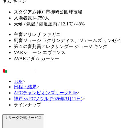
キム ギドン
スタジアム
神戸市御崎公園球技場
入場者数
14,750人
天候 / 気温 / 湿度
屋内 / 12.1℃ / 48%
主審
アリレザ ファガニ
副審
ジョージ ラクリンディス、ジェームズ リンゼイ
第４の審判員
アレクサンダー ジョージ キング
VAR
ショーン エヴァンス
AVAR
アダム カーシー
TOP
>
日程・結果
>
AFCチャンピオンズリーグElite
>
神戸 vs FCソウル (2026年3月11日)
>
ラインナップ
Ｊリーグ公式サービス