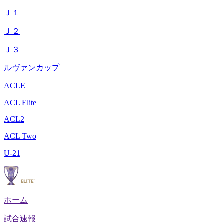
Ｊ１
Ｊ２
Ｊ３
ルヴァンカップ
ACLE
ACL Elite
ACL2
ACL Two
U-21
ホーム
試合速報