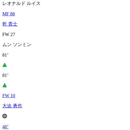
レオナルド ルイス
MF 88
乾 貴士
FW 27
ムン ソンミン
81’
81’
FW 10
大迫 勇也
46’