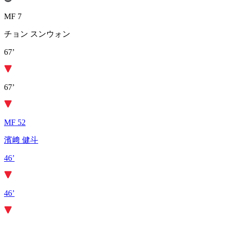
MF 7
チョン スンウォン
67’
67’
MF 52
濱﨑 健斗
46’
46’