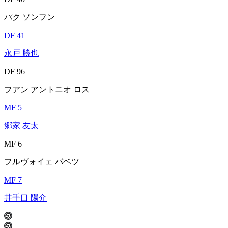
パク ソンフン
DF 41
永戸 勝也
DF 96
フアン アントニオ ロス
MF 5
郷家 友太
MF 6
フルヴォイェ バベツ
MF 7
井手口 陽介