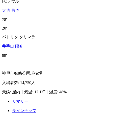
FCソウル
大迫 勇也
78'
20'
パトリク クリマラ
井手口 陽介
89'
神戸市御崎公園球技場
入場者数
:
14,750人
天候
:
屋内
｜
気温
:
12.1℃
｜
湿度
:
48%
サマリー
ラインナップ