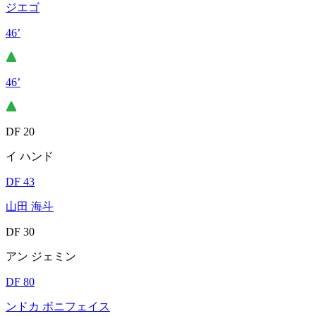
ジエゴ
46’
46’
DF 20
イ ハンド
DF 43
山田 海斗
DF 30
アン ジェミン
DF 80
ンドカ ボニフェイス