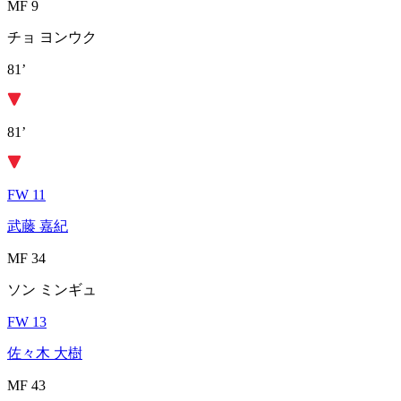
MF 9
チョ ヨンウク
81’
81’
FW 11
武藤 嘉紀
MF 34
ソン ミンギュ
FW 13
佐々木 大樹
MF 43