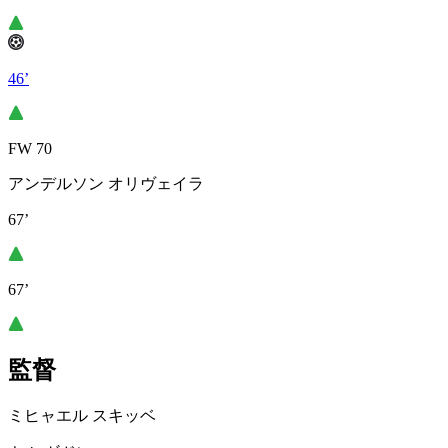
46’
FW 70
アンデルソン オリヴェイラ
67’
67’
監督
ミヒャエル スキッベ