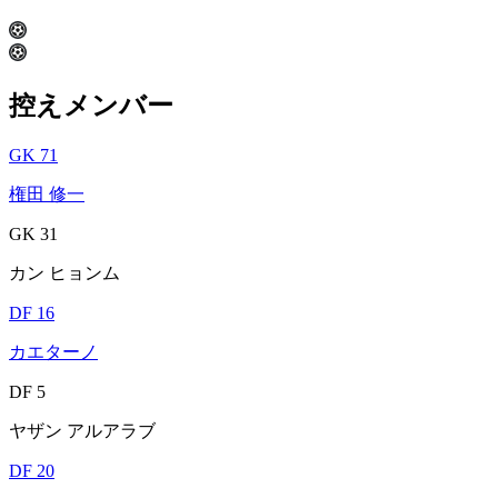
控えメンバー
GK 71
権田 修一
GK 31
カン ヒョンム
DF 16
カエターノ
DF 5
ヤザン アルアラブ
DF 20