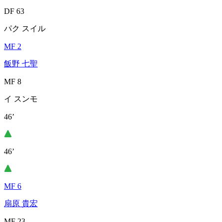
DF 63
パク スイル
MF 2
飯野 七聖
MF 8
イ スンモ
46’
46’
MF 6
扇原 貴宏
MF 23