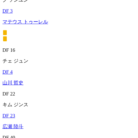
DF 3
マテウス トゥーレル
DF 16
チェ ジュン
DF 4
山川 哲史
DF 22
キム ジンス
DF 23
広瀬 陸斗
DF 40