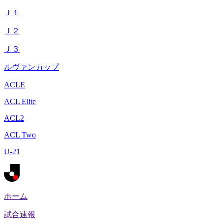
Ｊ１
Ｊ２
Ｊ３
ルヴァンカップ
ACLE
ACL Elite
ACL2
ACL Two
U-21
ホーム
試合速報