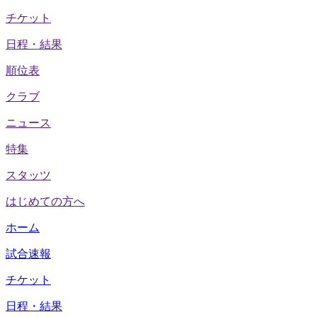
チケット
日程・結果
順位表
クラブ
ニュース
特集
スタッツ
はじめての方へ
ホーム
試合速報
チケット
日程・結果