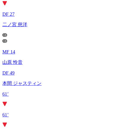
DF 27
二ノ宮 慈洋
MF 14
山原 怜音
DF 49
本間 ジャスティン
61’
61’