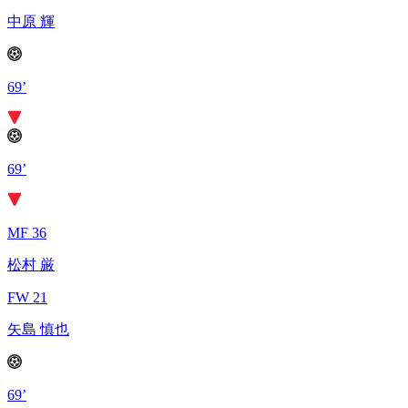
中原 輝
69’
69’
MF 36
松村 厳
FW 21
矢島 慎也
69’