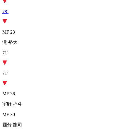
78’
MF 23
滝 裕太
71’
71’
MF 36
宇野 禅斗
MF 30
國分 龍司