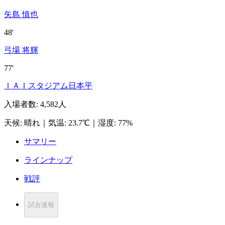
矢島 慎也
48'
弓場 将輝
77'
ＩＡＩスタジアム日本平
入場者数
:
4,582人
天候
:
晴れ
｜
気温
:
23.7℃
｜
湿度
:
77%
サマリー
ラインナップ
戦評
試合速報