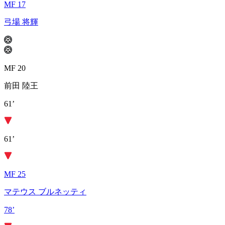
MF 17
弓場 将輝
MF 20
前田 陸王
61’
61’
MF 25
マテウス ブルネッティ
78’