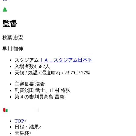
監督
秋葉 忠宏
早川 知伸
スタジアム
ＩＡＩスタジアム日本平
入場者数
4,582人
天候 / 気温 / 湿度
晴れ / 23.7℃ / 77%
主審
長峯 滉希
副審
淺田 武士、山村 将弘
第４の審判員
高島 昌康
TOP
>
日程・結果
>
天皇杯
>