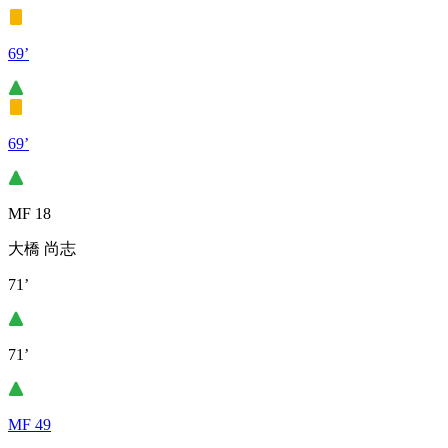
69’
69’
MF 18
大橋 尚志
71’
71’
MF 49