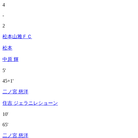
4
-
2
松本山雅ＦＣ
松本
中原 輝
5'
45+1'
二ノ宮 慈洋
住吉 ジェラニレショーン
10'
65'
二ノ宮 慈洋