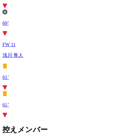
69’
FW 11
浅川 隼人
61’
61’
控えメンバー