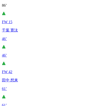
86’
FW 15
千葉 寛汰
46’
46’
FW 42
田中 想来
61’
61’