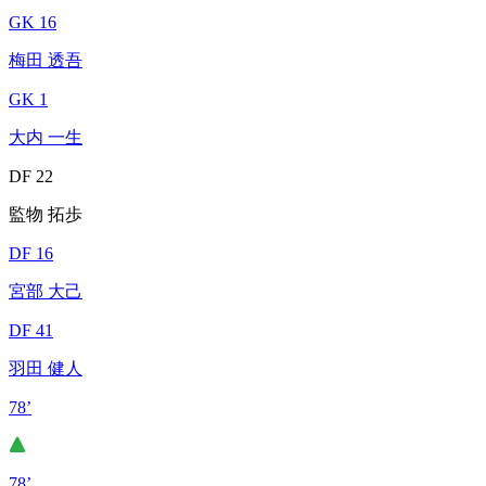
GK 16
梅田 透吾
GK 1
大内 一生
DF 22
監物 拓歩
DF 16
宮部 大己
DF 41
羽田 健人
78’
78’