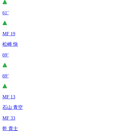
61’
MF 19
松崎 快
69’
69’
MF 13
石山 青空
MF 33
乾 貴士