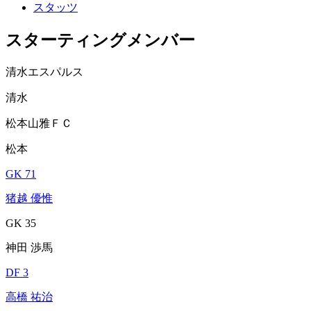
スタッツ
スターティングメンバー
清水エスパルス
清水
松本山雅ＦＣ
松本
GK 71
猪越 優惟
GK 35
神田 渉馬
DF 3
高橋 祐治