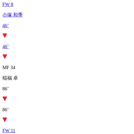
FW 8
小塚 和季
46’
46’
MF 34
稲福 卓
86’
86’
FW 11