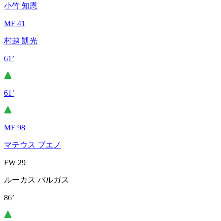
小竹 知恩
MF 41
村越 凱光
61’
61’
MF 98
マテウス ブエノ
FW 29
ルーカス バルガス
86’