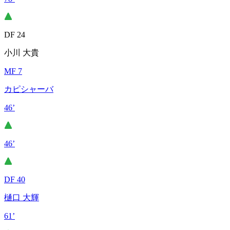
DF 24
小川 大貴
MF 7
カピシャーバ
46’
46’
DF 40
樋口 大輝
61’