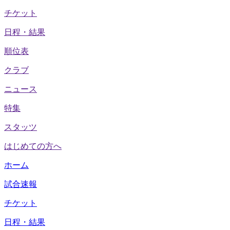
チケット
日程・結果
順位表
クラブ
ニュース
特集
スタッツ
はじめての方へ
ホーム
試合速報
チケット
日程・結果