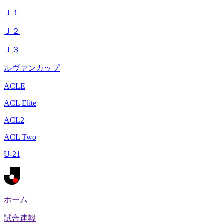
Ｊ１
Ｊ２
Ｊ３
ルヴァンカップ
ACLE
ACL Elite
ACL2
ACL Two
U-21
ホーム
試合速報