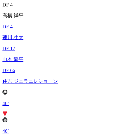
DF 4
高橋 祥平
DF 4
蓮川 壮大
DF 17
山本 龍平
DF 66
住吉 ジェラニレショーン
46’
46’