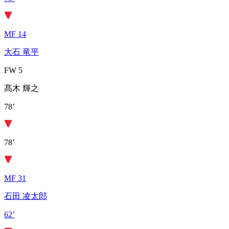
MF 14
大石 竜平
FW 5
髙木 輝之
78’
78’
MF 31
石田 凌太郎
62’