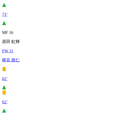
73’
MF 16
原田 虹輝
FW 11
梶谷 政仁
62’
62’