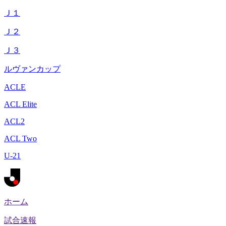
Ｊ１
Ｊ２
Ｊ３
ルヴァンカップ
ACLE
ACL Elite
ACL2
ACL Two
U-21
ホーム
試合速報