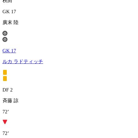
秋田
GK 17
廣末 陸
GK 17
ルカ ラドティッチ
DF 2
斉藤 諒
72’
72’