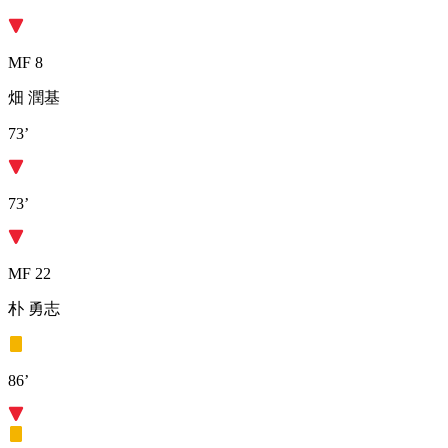
MF 8
畑 潤基
73’
73’
MF 22
朴 勇志
86’