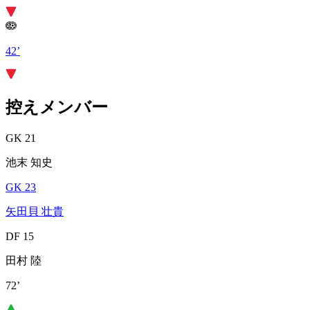
42’
控えメンバー
GK 21
池末 知史
GK 23
矢田貝 壮貴
DF 15
田村 陸
72’