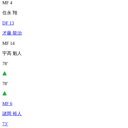
MF 4
住永 翔
DF 13
才藤 龍治
MF 14
宇髙 魁人
78’
78’
MF 6
諸岡 裕人
73’