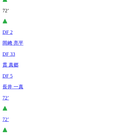
72’
DF 2
岡﨑 亮平
DF 33
貫 真郷
DF 5
長井 一真
72’
72’