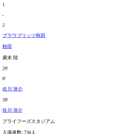
1
-
2
ブラウブリッツ秋田
秋田
廣末 陸
29'
8'
佐川 洸介
39'
佐川 洸介
プライフーズスタジアム
入場者数
:
736人