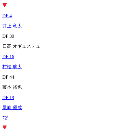
DF 4
井上 竜太
DF 30
日高 オギュステュ
DF 16
村松 航太
DF 44
藤本 裕也
DF 19
尾崎 優成
72’