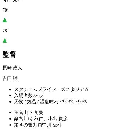
78’
78’
監督
原崎 政人
吉田 謙
スタジアム
プライフーズスタジアム
入場者数
736人
天候 / 気温 / 湿度
晴れ / 22.3℃ / 90%
主審
山下 良美
副審
川崎 秋仁、小出 貴彦
第４の審判員
中川 愛斗