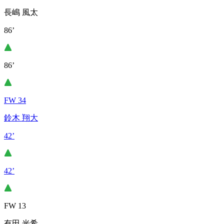
長嶋 風太
86’
86’
FW 34
鈴木 翔大
42’
42’
FW 13
有田 光希