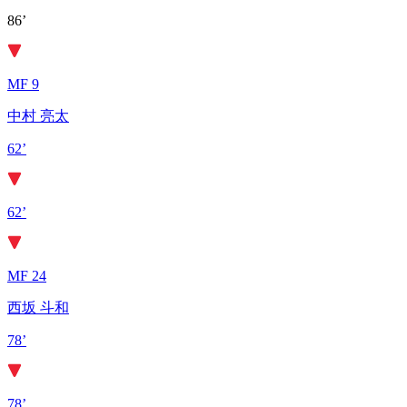
86’
MF 9
中村 亮太
62’
62’
MF 24
西坂 斗和
78’
78’