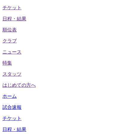
チケット
日程・結果
順位表
クラブ
ニュース
特集
スタッツ
はじめての方へ
ホーム
試合速報
チケット
日程・結果