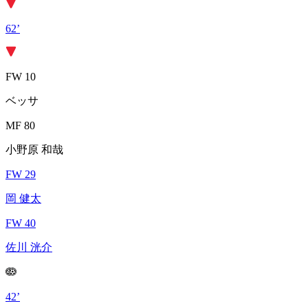
62’
FW 10
ベッサ
MF 80
小野原 和哉
FW 29
岡 健太
FW 40
佐川 洸介
42’