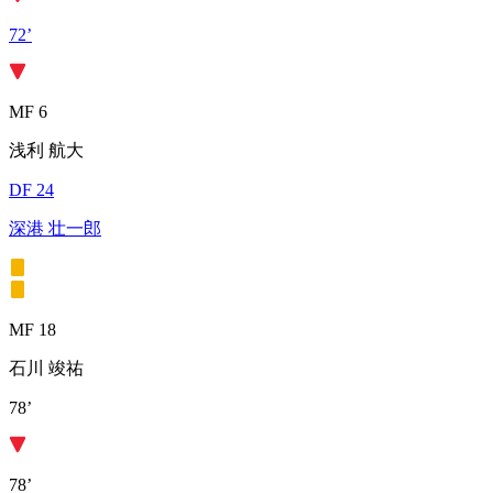
72’
MF 6
浅利 航大
DF 24
深港 壮一郎
MF 18
石川 竣祐
78’
78’