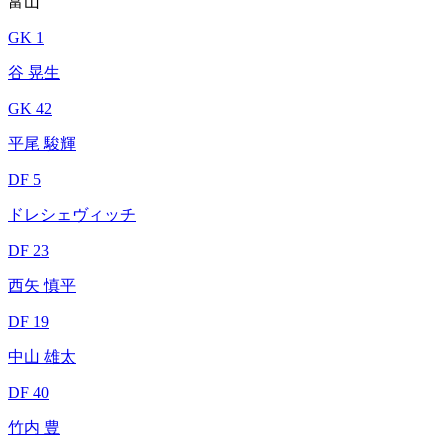
富山
GK 1
谷 晃生
GK 42
平尾 駿輝
DF 5
ドレシェヴィッチ
DF 23
西矢 慎平
DF 19
中山 雄太
DF 40
竹内 豊