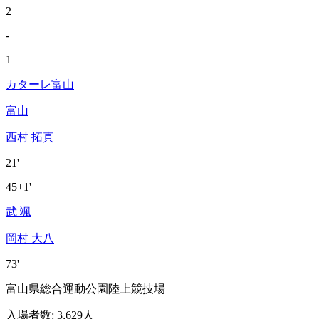
2
-
1
カターレ富山
富山
西村 拓真
21'
45+1'
武 颯
岡村 大八
73'
富山県総合運動公園陸上競技場
入場者数
:
3,629人