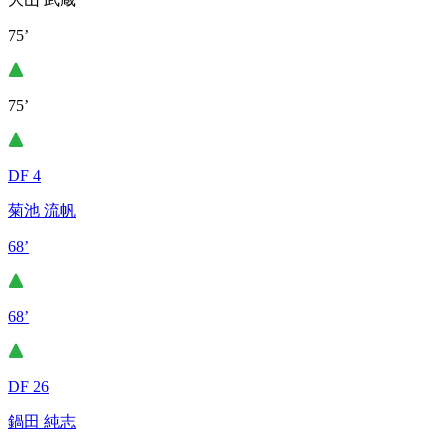
75’
75’
DF 4
菊池 流帆
68’
68’
DF 26
鍋田 純志