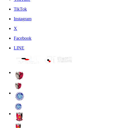
TikTok
Instagram
X
Facebook
LINE