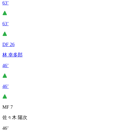
63’
63’
DF 26
林 幸多郎
46’
46’
MF 7
佐々木 陽次
46’