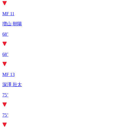
MF 11
増山 朝陽
68’
68’
MF 13
深澤 壯太
75’
75’