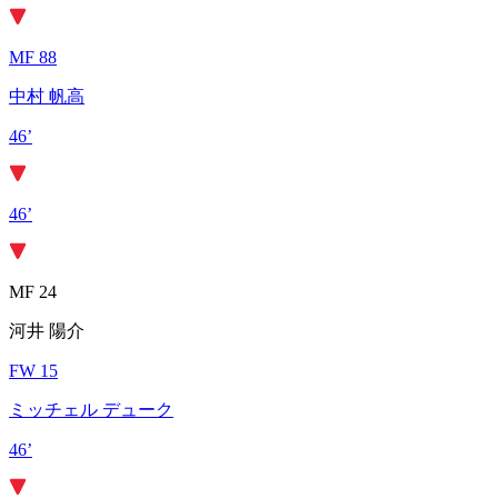
MF 88
中村 帆高
46’
46’
MF 24
河井 陽介
FW 15
ミッチェル デューク
46’