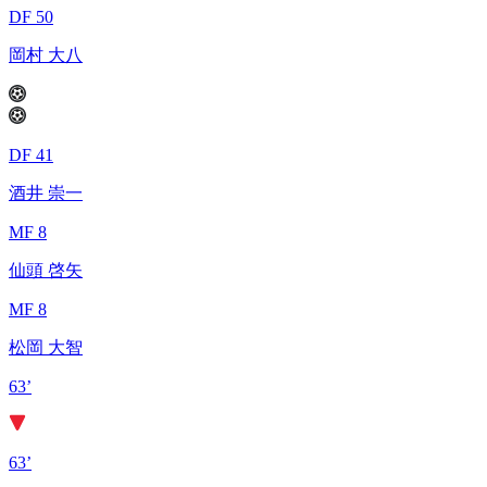
DF 50
岡村 大八
DF 41
酒井 崇一
MF 8
仙頭 啓矢
MF 8
松岡 大智
63’
63’