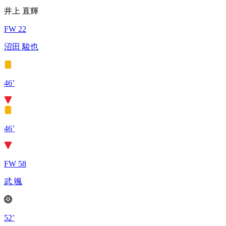
井上 直輝
FW 22
沼田 駿也
46’
46’
FW 58
武 颯
52’