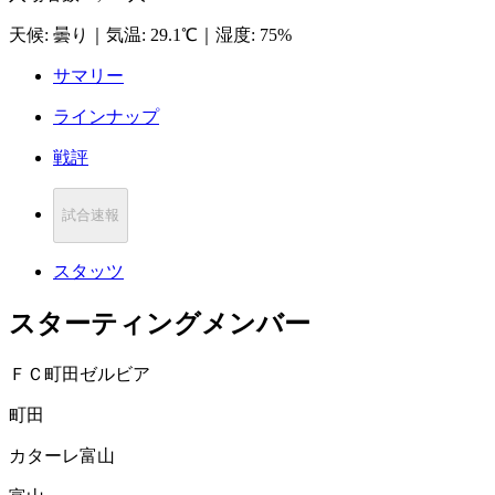
天候
:
曇り
｜
気温
:
29.1℃
｜
湿度
:
75%
サマリー
ラインナップ
戦評
試合速報
スタッツ
スターティングメンバー
ＦＣ町田ゼルビア
町田
カターレ富山