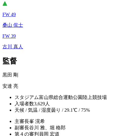
FW 49
桑山 侃士
FW 39
古川 真人
監督
黒田 剛
安達 亮
スタジアム
富山県総合運動公園陸上競技場
入場者数
3,629人
天候 / 気温 / 湿度
曇り / 29.1℃ / 75%
主審
長峯 滉希
副審
長谷川 雅、堀 格郎
第４の審判員
岡 宏道