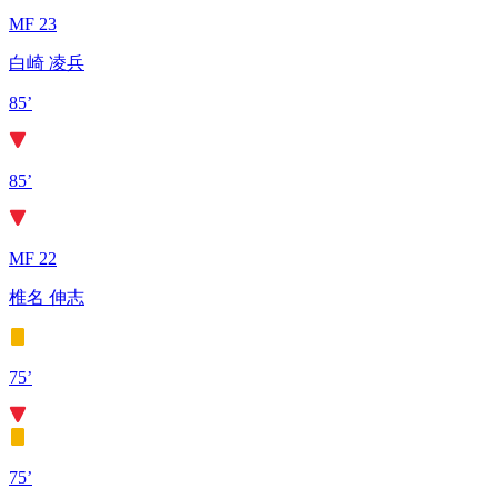
MF 23
白崎 凌兵
85’
85’
MF 22
椎名 伸志
75’
75’