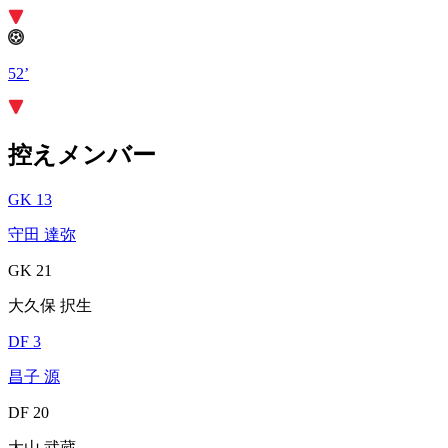
52’
控えメンバー
GK 13
守田 達弥
GK 21
大久保 択生
DF 3
昌子 源
DF 20
大山 武蔵