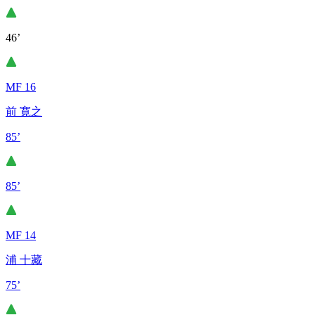
46’
MF 16
前 寛之
85’
85’
MF 14
浦 十藏
75’