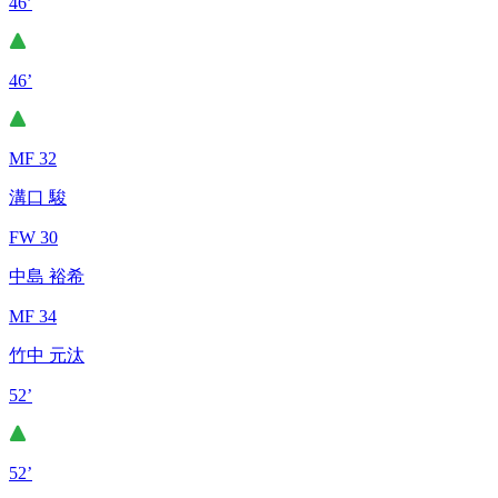
46’
46’
MF 32
溝口 駿
FW 30
中島 裕希
MF 34
竹中 元汰
52’
52’