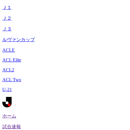
Ｊ１
Ｊ２
Ｊ３
ルヴァンカップ
ACLE
ACL Elite
ACL2
ACL Two
U-21
ホーム
試合速報