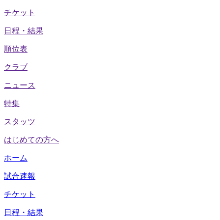
チケット
日程・結果
順位表
クラブ
ニュース
特集
スタッツ
はじめての方へ
ホーム
試合速報
チケット
日程・結果