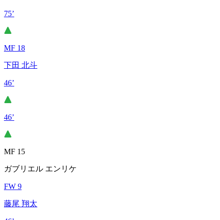
75’
MF 18
下田 北斗
46’
46’
MF 15
ガブリエル エンリケ
FW 9
藤尾 翔太