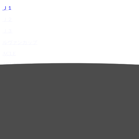
Ｊ１
Ｊ２
Ｊ３
ルヴァンカップ
ACLE
ACL Elite
ACL2
ACL Two
U-21
ホーム
試合速報