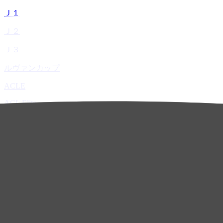
Ｊ１
Ｊ２
Ｊ３
ルヴァンカップ
ACLE
ACL Elite
ACL2
ACL Two
U-21
ホーム
試合速報