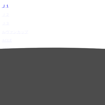
Ｊ１
Ｊ２
Ｊ３
ルヴァンカップ
ACLE
ACL Elite
ACL2
ACL Two
U-21
ホーム
試合速報