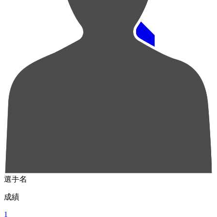
順位
選手名
成績
1