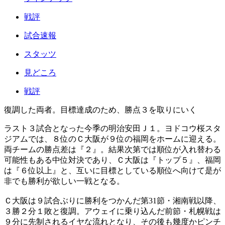
戦評
試合速報
スタッツ
見どころ
戦評
復調した両者。目標達成のため、勝点３を取りにいく
ラスト３試合となった今季の明治安田Ｊ１。ヨドコウ桜スタ
ジアムでは、８位のＣ大阪が９位の福岡をホームに迎える。
両チームの勝点差は『２』。結果次第では順位が入れ替わる
可能性もある中位対決であり、Ｃ大阪は『トップ５』、福岡
は『６位以上』と、互いに目標としている順位へ向けて是が
非でも勝利が欲しい一戦となる。
Ｃ大阪は９試合ぶりに勝利をつかんだ第31節・湘南戦以降、
３勝２分１敗と復調。アウェイに乗り込んだ前節・札幌戦は
９分に先制されるイヤな流れとなり、その後も幾度かピンチ