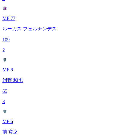
MF 77
ルーカス フェルナンデス
109
2
MF 8
紺野 和也
65
3
MF 6
前 寛之