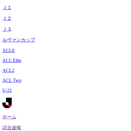
Ｊ１
Ｊ２
Ｊ３
ルヴァンカップ
ACLE
ACL Elite
ACL2
ACL Two
U-21
ホーム
試合速報