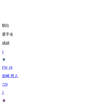
順位
選手名
成績
1
FW 18
岩崎 悠人
729
2