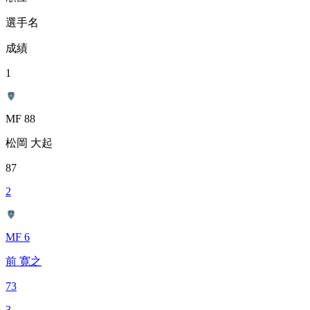
選手名
成績
1
MF 88
松岡 大起
87
2
MF 6
前 寛之
73
3