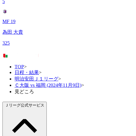
5
MF 19
為田 大貴
325
TOP
>
日程・結果
>
明治安田Ｊ１リーグ
>
Ｃ大阪 vs 福岡 (2024年11月9日)
>
見どころ
Ｊリーグ公式サービス