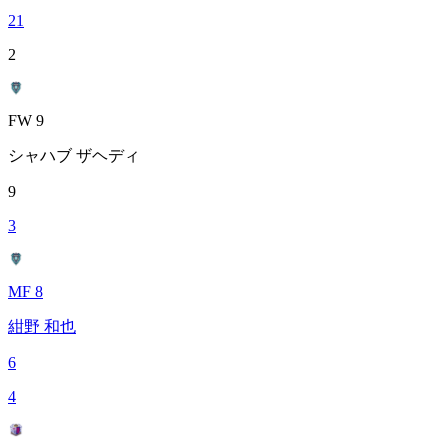
21
2
FW 9
シャハブ ザヘディ
9
3
MF 8
紺野 和也
6
4