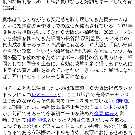
劇的な勝利を収め、５試合負けなしと好調をキープして今節
に臨む。
夏場は苦しみながらも安定感を取り戻してきた両チームは、
ともに指揮官の今季限りでの退任が発表されている。2021年
８月から指揮を執ってきたＣ大阪の小菊監督、2020シーズン
から指揮を執ってきた福岡の長谷部 茂利監督、それぞれの
集大成を見せるラスト３試合にもなる。Ｃ大阪は「良い守備
から良い攻撃」という小菊監督の“十八番”を体現しつつ、福
岡の堅守を攻略するためにはボール保持の質も問われる。福
岡としては堅守を土台に、有効な攻撃を多く繰り出すために
トライの質と回数を高めていきたい。きっ抗した展開になれ
ば、互いにセットプレーも重要になる。
両チームともに注目したいのは攻撃陣。Ｃ大阪は得点ランク
トップに立つ
レオ セアラ
と、ここ６試合で先発のチャンス
はつかみながらもその期間でゴールを奪えていない
北野 颯
太
に期待したい。福岡は出場停止明けの
ウェリントン
のほ
か、前節でそろって今季初ゴールを決めた
金森 健志
と岩
崎、加えて
紺野 和也
といった２列目の働きがカギを握る。
１つでも上の順位でフィニッシュしたい両者。おのずと激し
くなるであろう球際のバトルを含め、攻守におけるせめぎ合