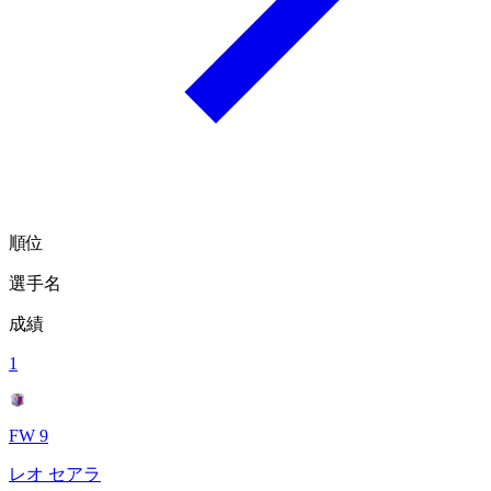
順位
選手名
成績
1
FW 9
レオ セアラ