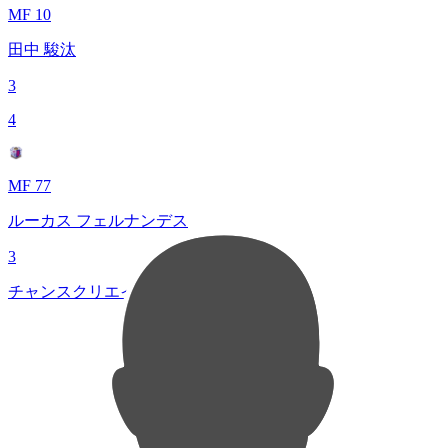
MF 10
田中 駿汰
3
4
MF 77
ルーカス フェルナンデス
3
チャンスクリエイト総数