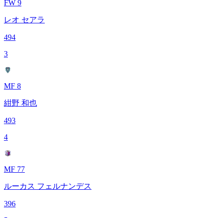
FW 9
レオ セアラ
494
3
MF 8
紺野 和也
493
4
MF 77
ルーカス フェルナンデス
396