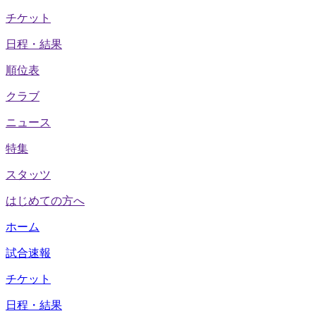
チケット
日程・結果
順位表
クラブ
ニュース
特集
スタッツ
はじめての方へ
ホーム
試合速報
チケット
日程・結果