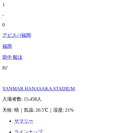
1
-
0
アビスパ福岡
福岡
田中 駿汰
81'
YANMAR HANASAKA STADIUM
入場者数
:
15,458人
天候
:
晴
｜
気温
:
20.5℃
｜
湿度
:
21%
サマリー
ラインナップ