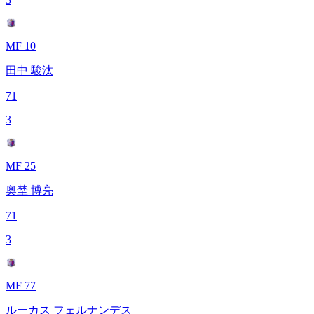
MF 10
田中 駿汰
71
3
MF 25
奥埜 博亮
71
3
MF 77
ルーカス フェルナンデス