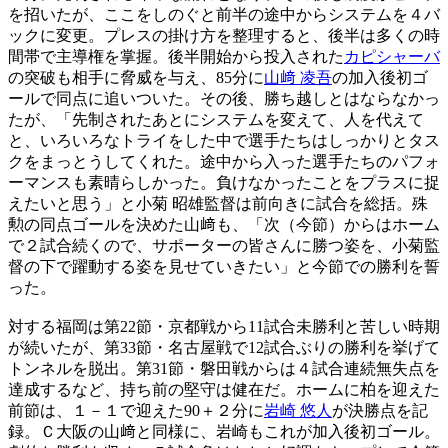
を招いたが、ここをしのぐと前半の途中からシステムを４バ
ックに変更。プレスの掛け方を整理すると、後半は多くの時
間帯で主導権を掌握。後半開始から投入された
カピシャーバ
の突破も相手に脅威を与え、85分に
山﨑 凌吾
の加入後初ゴ
ールで同点に追いついた。その後、勝ち越しとはならなかっ
たが、「先制されたあとにシステムを変えて、人を代えて
と、いろいろなトライをした中で選手たちはしっかりとタス
クをまっとうしてくれた。途中から入った選手たちのパフォ
ーマンスも素晴らしかった。負けなかったことをプラスに捉
えたいと思う」と小菊 昭雄監督は前向きに試合を総括。殊
勲の同点ゴールを決めた山﨑も、「次（今節）からはホーム
で２試合続くので、サポーターの皆さんに勝つ姿を、小菊監
督の下で躍動する姿を見せていきたい」と今節での勝利を誓
った。
対する福岡は第22節・京都戦から11試合未勝利と苦しい時期
が続いたが、第33節・名古屋戦で12試合ぶりの勝利を挙げて
トンネルを脱出。第31節・磐田戦からは４試合連続無失点を
達成するなど、持ち前の堅守は健在だ。ホームに柏を迎えた
前節は、１－１で迎えた90＋２分に
岩崎 悠人
が決勝点を記
録。Ｃ大阪の山﨑と同様に、岩崎もこれが加入後初ゴール。