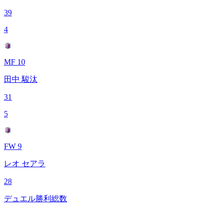
39
4
MF 10
田中 駿汰
31
5
FW 9
レオ セアラ
28
デュエル勝利総数