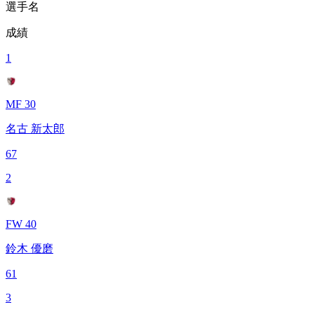
選手名
成績
1
MF 30
名古 新太郎
67
2
FW 40
鈴木 優磨
61
3