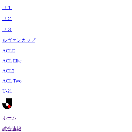
Ｊ１
Ｊ２
Ｊ３
ルヴァンカップ
ACLE
ACL Elite
ACL2
ACL Two
U-21
ホーム
試合速報