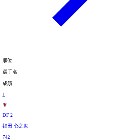
順位
選手名
成績
1
DF 2
福田 心之助
742