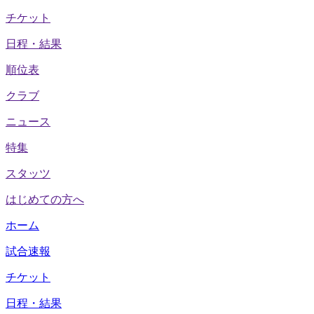
チケット
日程・結果
順位表
クラブ
ニュース
特集
スタッツ
はじめての方へ
ホーム
試合速報
チケット
日程・結果