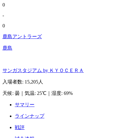
0
-
0
鹿島アントラーズ
鹿島
サンガスタジアム by ＫＹＯＣＥＲＡ
入場者数
:
15,205人
天候
:
曇
｜
気温
:
25℃
｜
湿度
:
69%
サマリー
ラインナップ
戦評