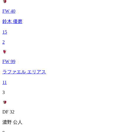
FW 40
鈴木 優磨
15
2
FW 99
ラファエル エリアス
11
3
DF 32
濃野 公人