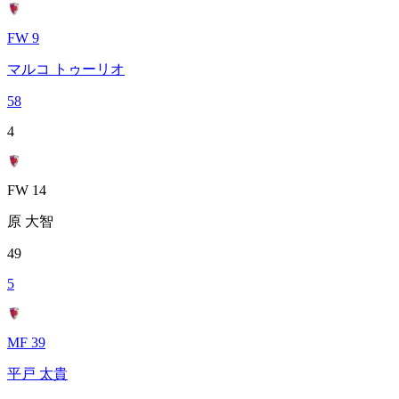
FW 9
マルコ トゥーリオ
58
4
FW 14
原 大智
49
5
MF 39
平戸 太貴