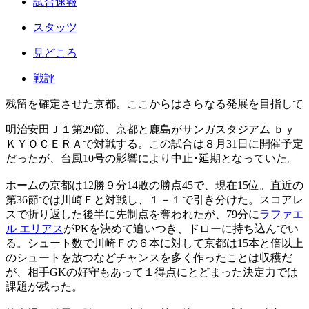
試合速報
スタッツ
見どころ
戦評
残留を確定させた京都。ここからはさらなる発展を目指して
明治安田Ｊ１第29節、京都と鹿島がサンガスタジアム ｂｙ
ＫＹＯＣＥＲＡで対戦する。この試合は８月31日に開催予定
だったが、台風10号の影響により中止･延期となっていた。
ホームの京都は12勝９分14敗の勝点45で、現在15位。直近の
第36節では川崎Ｆと対戦し、１－１で引き分けた。スコアレ
スで折り返した後半に先制点を奪われたが、79分に
ラファエ
ル エリアス
がPKを決めて追いつき、ドローに持ち込んでい
る。シュート数で川崎Ｆの６本に対して京都は15本と倍以上
のシュートを放つなどチャンスを多く作ったことは収穫だ
が、相手GKの好守もあって１得点にとどまった決定力では
課題が残った。