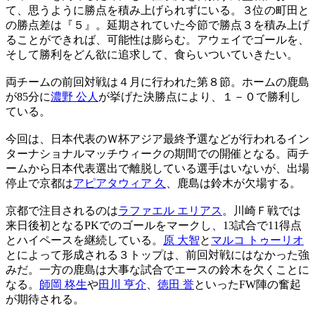
て、思うように勝点を積み上げられずにいる。３位の町田と
の勝点差は『５』。延期されていた今節で勝点３を積み上げ
ることができれば、可能性は膨らむ。アウェイでゴールを、
そして勝利をどん欲に追求して、食らいついていきたい。
両チームの前回対戦は４月に行われた第８節。ホームの鹿島
が85分に
濃野 公人
が挙げた決勝点により、１－０で勝利し
ている。
今回は、日本代表のＷ杯アジア最終予選などが行われるイン
ターナショナルマッチウィークの期間での開催となる。両チ
ームから日本代表選出で離脱している選手はいないが、出場
停止で京都は
アピアタウィア 久
、鹿島は鈴木が欠場する。
京都で注目されるのは
ラファエル エリアス
。川崎Ｆ戦では
来日後初となるPKでのゴールをマークし、13試合で11得点
とハイペースを継続している。
原 大智
と
マルコ トゥーリオ
とによって形成される３トップは、前回対戦にはなかった強
みだ。一方の鹿島は大事な試合でエースの鈴木を欠くことに
なる。
師岡 柊生
や
田川 亨介
、
徳田 誉
といったFW陣の奮起
が期待される。