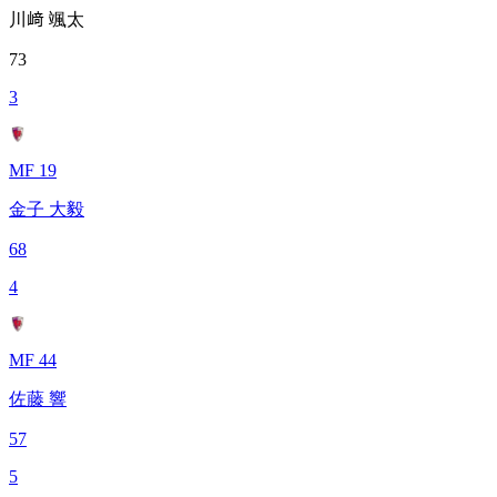
川﨑 颯太
73
3
MF 19
金子 大毅
68
4
MF 44
佐藤 響
57
5