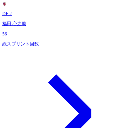
DF 2
福田 心之助
56
総スプリント回数