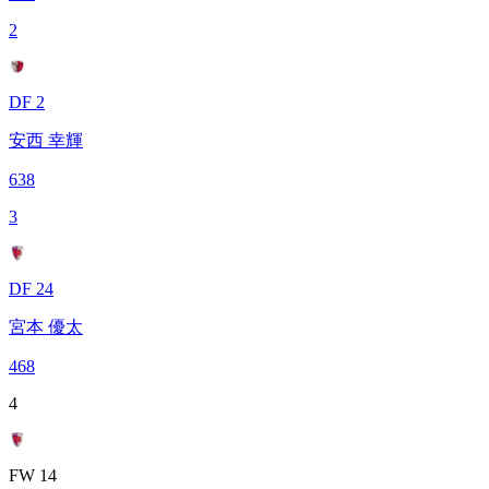
2
DF 2
安西 幸輝
638
3
DF 24
宮本 優太
468
4
FW 14