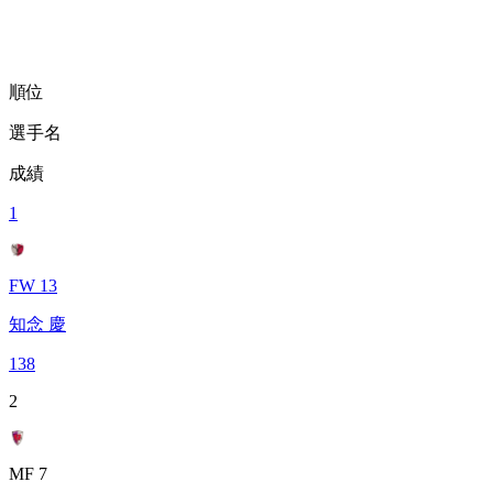
順位
選手名
成績
1
FW 13
知念 慶
138
2
MF 7