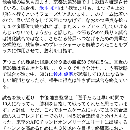
他会場の結果も踏まえ、京都は第36節でＪ１残留を確定させ
ている。試合後、
米本 拓司
は「残留よりも、１つでも上の
順位へ行くというフェーズだと思います。このチームは若い
ので、良い試合をして来年につなげて、なおかつ勝点を拾っ
て１ケタ順位で終われれば、またステップアップしていける
んじゃないでしょうか」と話した。今節も含めて残り３試合
は消化試合ではなく、さらなる発展へつなげるための貴重な
公式戦だ。残留争いのプレッシャーから解放されたことをプ
ラスに作用させて、勝利を目指す。
アウェイの鹿島は16勝10分９敗の勝点58で現在５位。直近の
第36節は名古屋と対戦し、０－０で引き分けた。こう着状態
で試合が進む中、58分に
鈴木 優磨
が退場して10人になる厳
しい展開となったが、相手に得点は許さずに試合を終えてい
る。
試合を振り返り、中後 雅喜監督は「選手たちは早い時間で
10人になっても、勝利を目指して戦ってくれたと思っていま
す」と評価。ただ、これでホームゲームにおいては３試合連
続のスコアレスドローであり、同５試合連続引き分けともな
った。来季のAFCチャンピオンズリーグエリートに出場する
チャンスを高めるためにも３位以内を目指す終盤戦におい