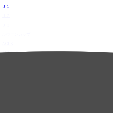
Ｊ１
Ｊ２
Ｊ３
ルヴァンカップ
ACLE
ACL Elite
ACL2
ACL Two
U-21
ホーム
試合速報