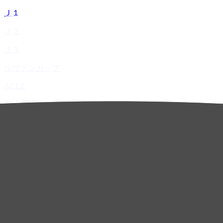
Ｊ１
Ｊ２
Ｊ３
ルヴァンカップ
ACLE
ACL Elite
ACL2
ACL Two
U-21
ホーム
試合速報