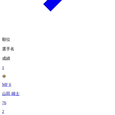
順位
選手名
成績
1
MF 6
山田 雄士
76
2