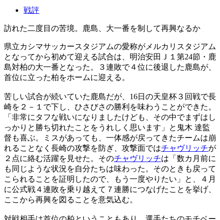
戦評
訪れた二度目の苦境。鹿島、大一番を制して再興なるか
県立カシマサッカースタジアムの愛称がメルカリスタジアム
となってから初めて迎える試合は、明治安田Ｊ１第24節・鹿
島対柏の大一番となった。３連敗で４位に後退した鹿島が、
首位に立った柏をホームに迎える。
苦しい試合が続いていた鹿島だが、16日の天皇杯３回戦で長
崎を２－１で下し、ひさびさの勝利を味わうことができた。
「非常にタフな戦いになりましたけども、その中でまずはし
っかりと勝ち切れたことをうれしく思います」と鬼木 達監
督も喜ぶ。ミスがあっても、一体感が戻ってきたチームは崩
れることなく長崎の攻撃を防ぎ、攻撃面では
チャヴリッチ
が
２点に絡む活躍を見せた。その
チャヴリッチ
は「数カ月前に
も同じような状況を自分たちは味わった。そのときも戻って
こられることを証明したので、もう一度やりたい」と、４月
に公式戦４連敗を乗り越えて７連勝につなげたことを挙げ、
ここから再興を図ることを意気込む。
対戦相手は首位の柏ということもあり、選手たちのモチベー