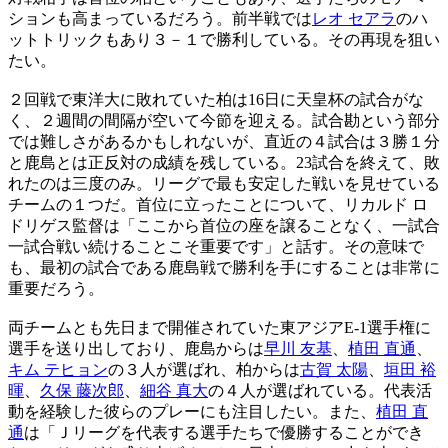
ションも高まっているだろう。前半戦では
レオ セアラ
のハ
ットトリックもあり３－１で勝利している。その再現を狙い
たい。
２回戦で東洋大に敗れていた柏は16日に天皇杯の試合がな
く、２週間の間隔が空いて今節を迎える。試合勘という部分
では難しさがあるかもしれないが、直近の４試合は３勝１分
と鹿島とは正反対の成績を残している。23試合を終えて、敗
れたのは三度のみ。リーグで最も安定した戦いを見せている
チームの１つだ。首位に立ったことについて、リカルド ロ
ドリゲス監督は「ここから首位の座を譲ることなく、一試合
一試合戦い続けることこそ重要です」と話す。その意味で
も、最初の試合である鹿島戦で勝利を手にすることは非常に
重要だろう。
両チームとも先日まで開催されていた東アジアE-1選手権に
選手を送り出しており、鹿島からは
早川 友基
、
植田 直通
、
キム テヒョン
の３人が選ばれ、柏からは
古賀 太陽
、
垣田 裕
暉
、
久保 藤次郎
、
細谷 真大
の４人が選ばれている。代表活
動を経験した彼らのプレーにも注目したい。また、
植田 直
通
は「Ｊリーグを代表する選手たちで優勝することができ