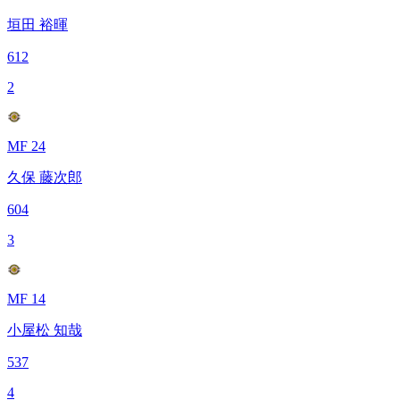
垣田 裕暉
612
2
MF 24
久保 藤次郎
604
3
MF 14
小屋松 知哉
537
4