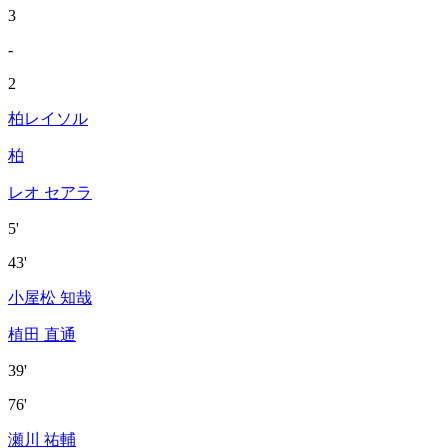
3
-
2
柏レイソル
柏
レオ セアラ
5'
43'
小屋松 知哉
植田 直通
39'
76'
瀬川 祐輔