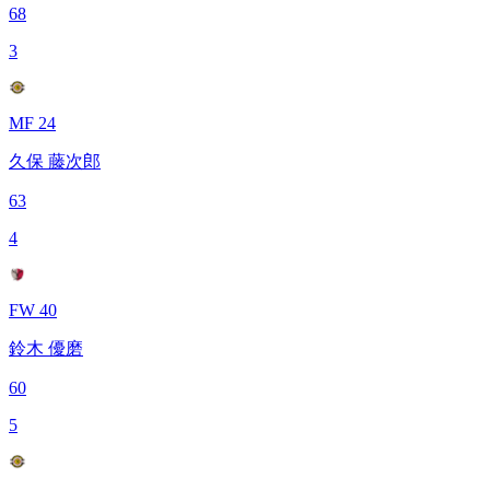
68
3
MF 24
久保 藤次郎
63
4
FW 40
鈴木 優磨
60
5