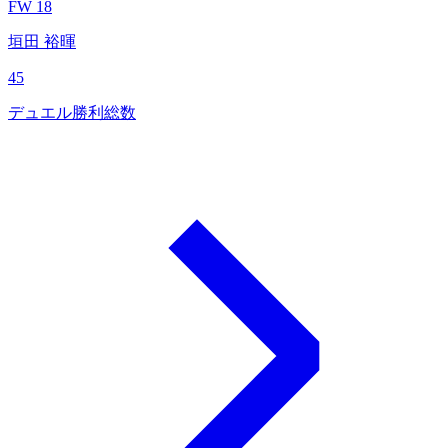
FW 18
垣田 裕暉
45
デュエル勝利総数