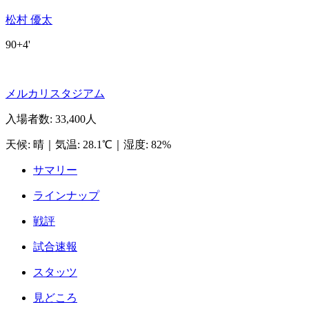
松村 優太
90+4'
メルカリスタジアム
入場者数
:
33,400人
天候
:
晴
｜
気温
:
28.1℃
｜
湿度
:
82%
サマリー
ラインナップ
戦評
試合速報
スタッツ
見どころ