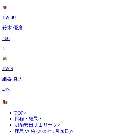
FW 40
鈴木 優磨
466
5
FW 9
細谷 真大
453
TOP
>
日程・結果
>
明治安田Ｊ１リーグ
>
鹿島 vs 柏 (2025年7月20日)
>