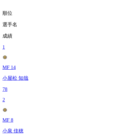
順位
選手名
成績
1
MF 14
小屋松 知哉
78
2
MF 8
小泉 佳穂