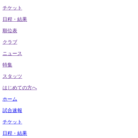
チケット
日程・結果
順位表
クラブ
ニュース
特集
スタッツ
はじめての方へ
ホーム
試合速報
チケット
日程・結果