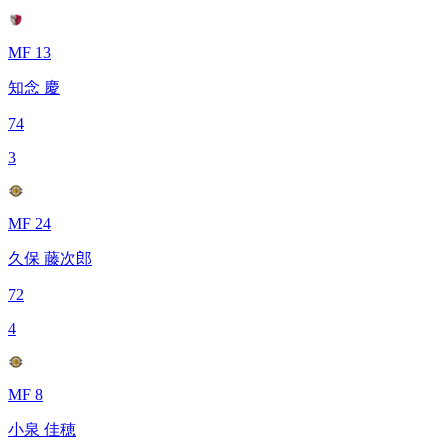
MF 13
知念 慶
74
3
MF 24
久保 藤次郎
72
4
MF 8
小泉 佳穂