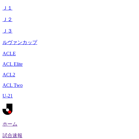
Ｊ１
Ｊ２
Ｊ３
ルヴァンカップ
ACLE
ACL Elite
ACL2
ACL Two
U-21
ホーム
試合速報