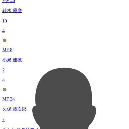
FW 40
鈴木 優磨
10
4
MF 8
小泉 佳穂
7
4
MF 24
久保 藤次郎
7