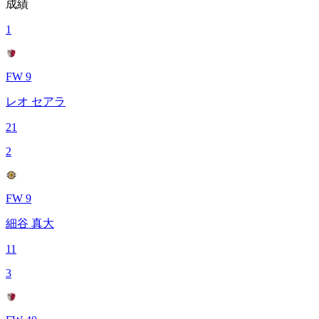
成績
1
FW 9
レオ セアラ
21
2
FW 9
細谷 真大
11
3