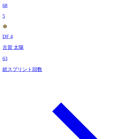
68
5
DF 4
古賀 太陽
63
総スプリント回数