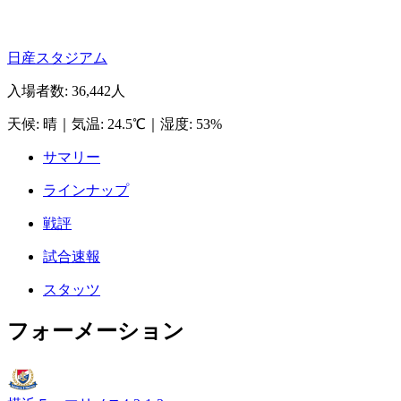
日産スタジアム
入場者数
:
36,442人
天候
:
晴
｜
気温
:
24.5℃
｜
湿度
:
53%
サマリー
ラインナップ
戦評
試合速報
スタッツ
フォーメーション