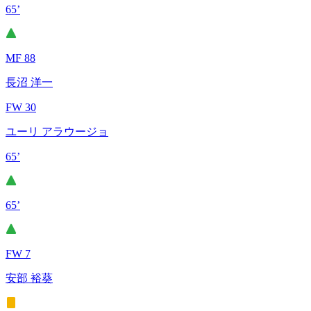
65’
MF 88
長沼 洋一
FW 30
ユーリ アラウージョ
65’
65’
FW 7
安部 裕葵