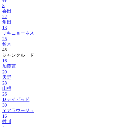
8
喜田
22
角田
13
Ｊキニョーネス
25
鈴木
45
ジャンクルード
16
加藤蓮
20
天野
28
山根
26
Ｄデイビッド
30
Ｙアラウージョ
16
牲川