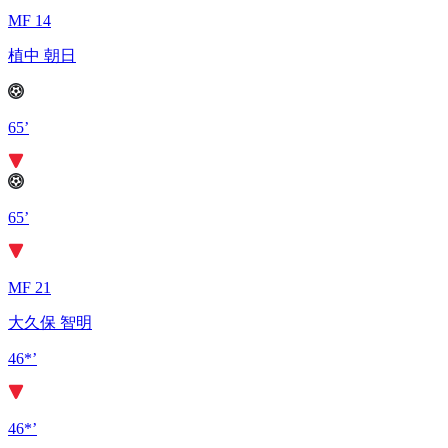
MF 14
植中 朝日
65’
65’
MF 21
大久保 智明
46*’
46*’