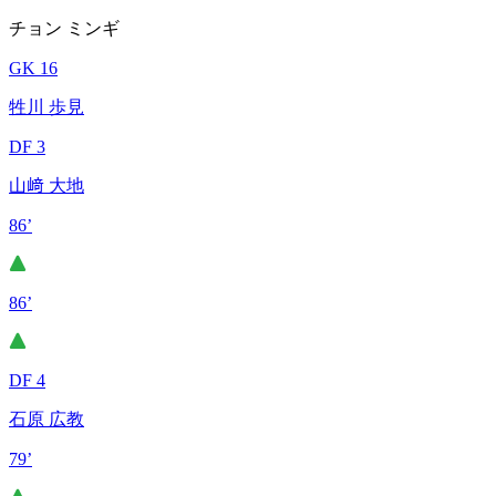
チョン ミンギ
GK 16
牲川 歩見
DF 3
山﨑 大地
86’
86’
DF 4
石原 広教
79’