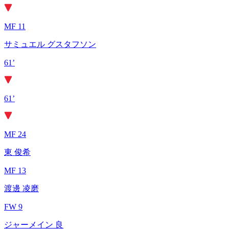
MF 11
サミュエル グスタフソン
61’
61’
MF 24
東 俊希
MF 13
渡邊 凌磨
FW 9
ジャーメイン 良