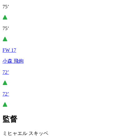
75’
75’
FW 17
小森 飛絢
72’
72’
監督
ミヒャエル スキッベ