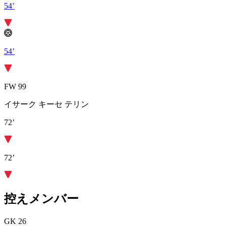
54’
54’
FW 99
イサーク キーセ テリン
72’
72’
控えメンバー
GK 26