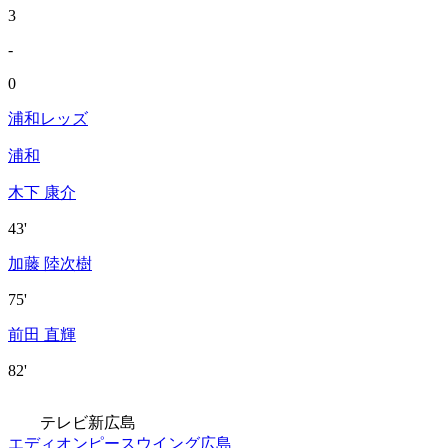
3
-
0
浦和レッズ
浦和
木下 康介
43'
加藤 陸次樹
75'
前田 直輝
82'
テレビ新広島
エディオンピースウイング広島