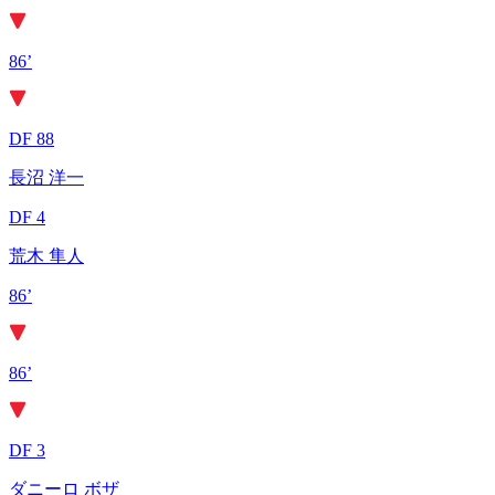
86’
DF 88
長沼 洋一
DF 4
荒木 隼人
86’
86’
DF 3
ダニーロ ボザ