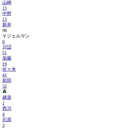
山崎
15
中野
13
新井
98
Ｖジェルマン
6
川辺
51
加藤
19
佐々木
41
前田
32
越道
1
西川
4
石原
3