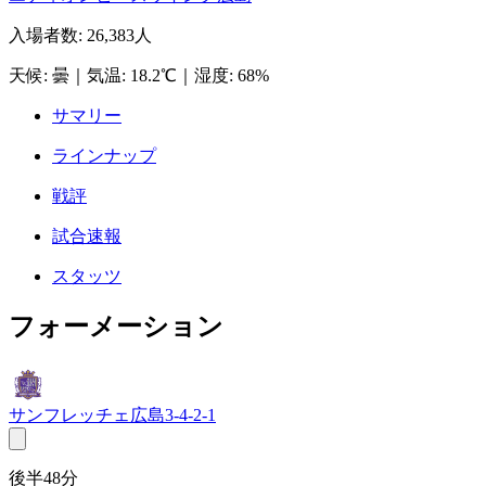
入場者数
:
26,383人
天候
:
曇
｜
気温
:
18.2℃
｜
湿度
:
68%
サマリー
ラインナップ
戦評
試合速報
スタッツ
フォーメーション
サンフレッチェ広島
3-4-2-1
後半48分