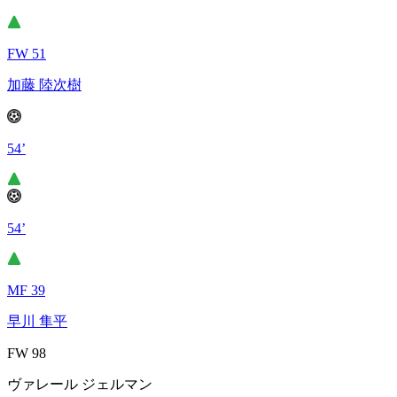
FW 51
加藤 陸次樹
54’
54’
MF 39
早川 隼平
FW 98
ヴァレール ジェルマン