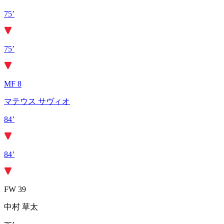
75’
75’
MF 8
マテウス サヴィオ
84’
84’
FW 39
中村 草太