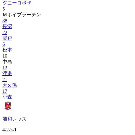
ダニーロボザ
5
Ｍホイブラーテン
88
長沼
22
柴戸
6
松本
10
中島
13
渡邊
21
大久保
17
小森
浦和レッズ
4-2-3-1