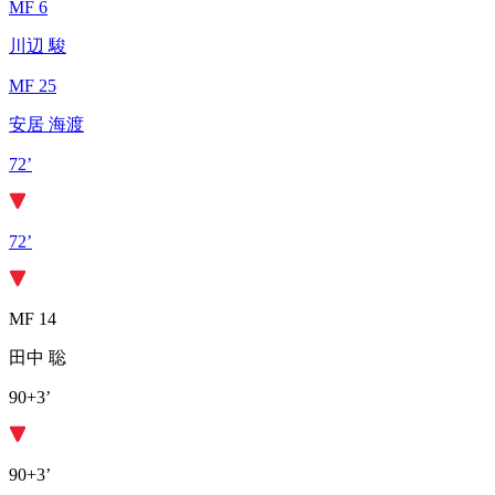
MF 6
川辺 駿
MF 25
安居 海渡
72’
72’
MF 14
田中 聡
90+3’
90+3’