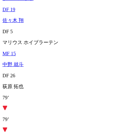
DF 19
佐々木 翔
DF 5
マリウス ホイブラーテン
MF 15
中野 就斗
DF 26
荻原 拓也
79’
79’