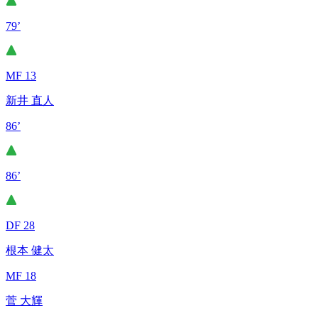
79’
MF 13
新井 直人
86’
86’
DF 28
根本 健太
MF 18
菅 大輝