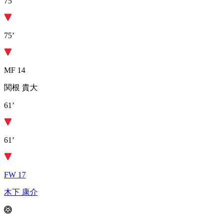
75’
75’
MF 14
関根 貴大
61’
61’
FW 17
木下 康介