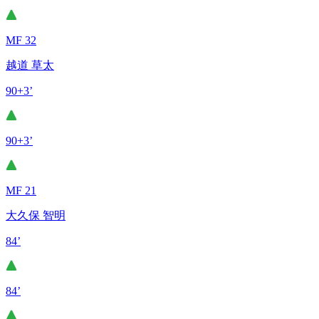
MF 32
越道 草太
90+3’
90+3’
MF 21
大久保 智明
84’
84’