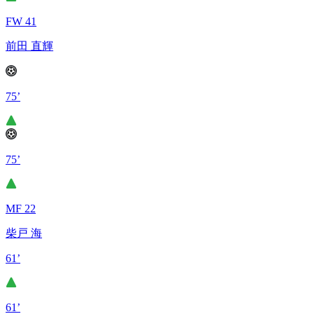
FW 41
前田 直輝
75’
75’
MF 22
柴戸 海
61’
61’