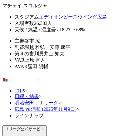
マチェイ スコルジャ
スタジアム
エディオンピースウイング広島
入場者数
26,383人
天候 / 気温 / 湿度
曇 / 18.2℃ / 68%
主審
谷本 涼
副審
堀越 雅弘、安藤 康平
第４の審判員
井上 知大
VAR
上原 直人
AVAR
窪田 陽輔
TOP
>
日程・結果
>
明治安田Ｊ１リーグ
>
広島 vs 浦和 (2025年11月9日)
>
ラインナップ
Ｊリーグ公式サービス