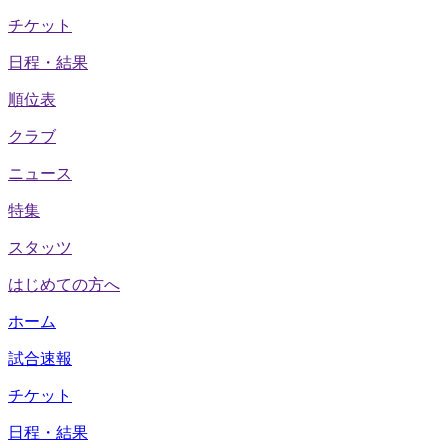
チケット
日程・結果
順位表
クラブ
ニュース
特集
スタッツ
はじめての方へ
ホーム
試合速報
チケット
日程・結果