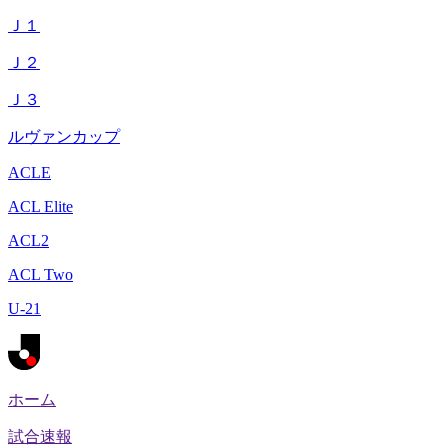
Ｊ１
Ｊ２
Ｊ３
ルヴァンカップ
ACLE
ACL Elite
ACL2
ACL Two
U-21
ホーム
試合速報