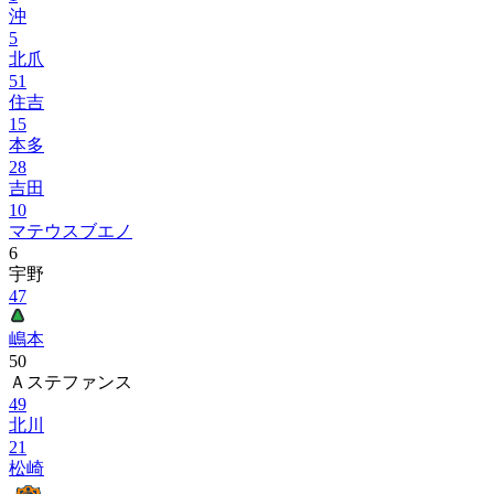
沖
5
北爪
51
住吉
15
本多
28
吉田
10
マテウスブエノ
6
宇野
47
嶋本
50
Ａステファンス
49
北川
21
松崎