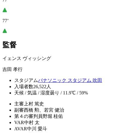
77’
監督
イェンス ヴィッシング
吉田 孝行
スタジアム
パナソニック スタジアム 吹田
入場者数
26,522人
天候 / 気温 / 湿度
曇り / 11.9℃ / 59%
主審
上村 篤史
副審
西橋 勲、若宮 健治
第４の審判員
野堀 桂佑
VAR
中村 太
AVAR
中川 愛斗