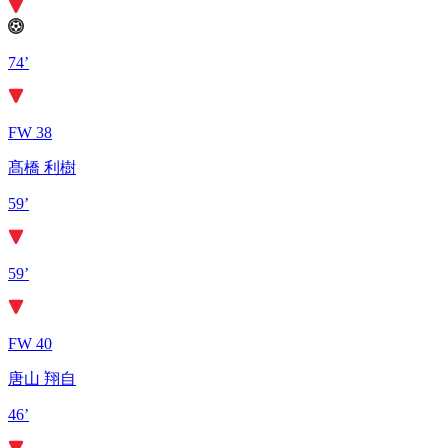
74’
FW 38
髙橋 利樹
59’
59’
FW 40
唐山 翔自
46’