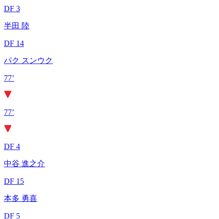
DF 3
半田 陸
DF 14
パク スンウク
77’
77’
DF 4
中谷 進之介
DF 15
本多 勇喜
DF 5