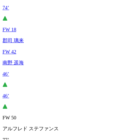
74’
FW 18
郡司 璃来
FW 42
南野 遥海
46’
46’
FW 50
アルフレド ステファンス
77’