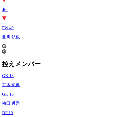
46’
FW 49
北川 航也
控えメンバー
GK 18
荒木 琉偉
GK 16
梅田 透吾
DF 19