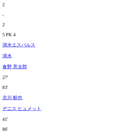
2
-
2
5 PK 4
清水エスパルス
清水
食野 亮太郎
27'
83'
北川 航也
デニス ヒュメット
41'
86'