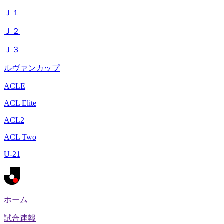
Ｊ１
Ｊ２
Ｊ３
ルヴァンカップ
ACLE
ACL Elite
ACL2
ACL Two
U-21
ホーム
試合速報