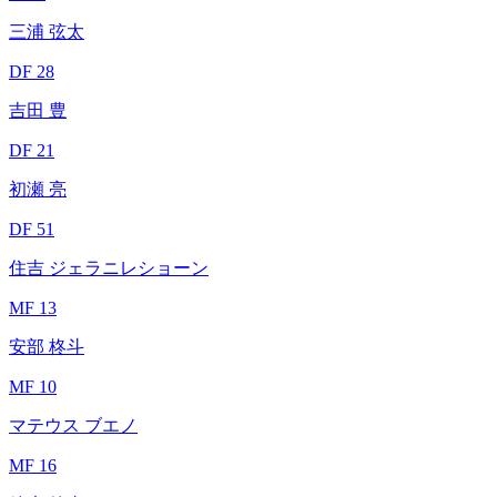
三浦 弦太
DF 28
吉田 豊
DF 21
初瀬 亮
DF 51
住吉 ジェラニレショーン
MF 13
安部 柊斗
MF 10
マテウス ブエノ
MF 16