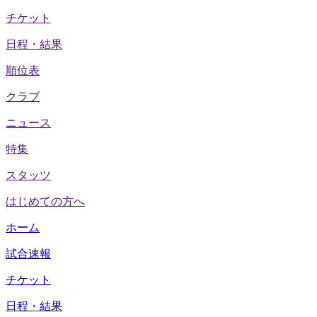
チケット
日程・結果
順位表
クラブ
ニュース
特集
スタッツ
はじめての方へ
ホーム
試合速報
チケット
日程・結果