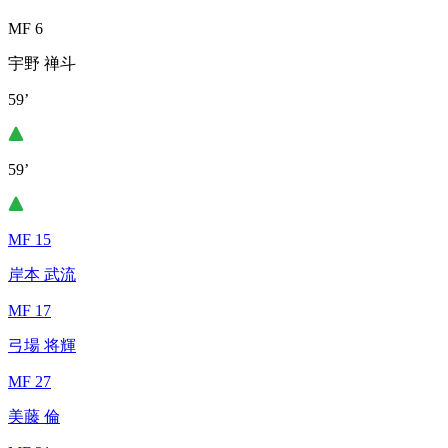
MF 6
宇野 禅斗
59’
59’
MF 15
岸本 武流
MF 17
弓場 将輝
MF 27
美藤 倫