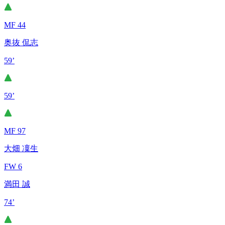
MF 44
奥抜 侃志
59’
59’
MF 97
大畑 凜生
FW 6
満田 誠
74’