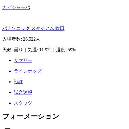
カピシャーバ
パナソニック スタジアム 吹田
入場者数
:
26,522人
天候
:
曇り
｜
気温
:
11.9℃
｜
湿度
:
59%
サマリー
ラインナップ
戦評
試合速報
スタッツ
フォーメーション