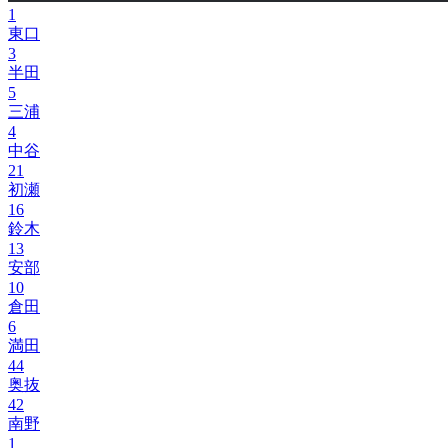
1
東口
3
半田
5
三浦
4
中谷
21
初瀬
16
鈴木
13
安部
10
倉田
6
満田
44
奥抜
42
南野
1