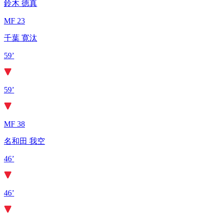
鈴木 徳真
MF 23
千葉 寛汰
59’
59’
MF 38
名和田 我空
46’
46’