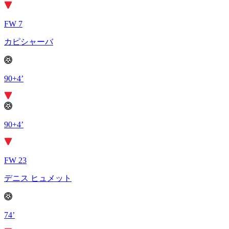
FW 7
カピシャーバ
90+4’
90+4’
FW 23
デニス ヒュメット
74’