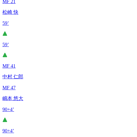
MF 21
松崎 快
59’
59’
MF 41
中村 仁郎
MF 47
嶋本 悠大
90+4’
90+4’