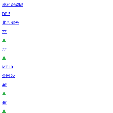
池谷 銀姿郎
DF 5
北爪 健吾
77’
77’
MF 10
倉田 秋
46’
46’