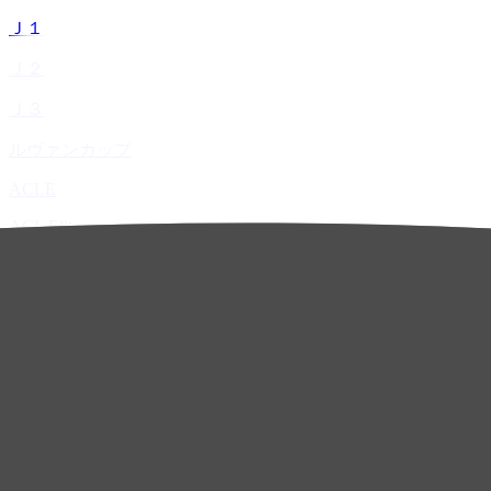
Ｊ１
Ｊ２
Ｊ３
ルヴァンカップ
ACLE
ACL Elite
ACL2
ACL Two
U-21
ホーム
試合速報