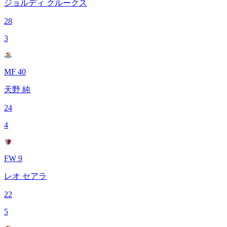
ジョルディ クルークス
28
3
MF 40
天野 純
24
4
FW 9
レオ セアラ
22
5