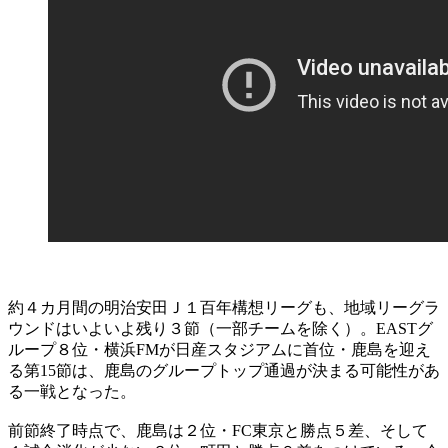
約４カ月間の明治安田Ｊ１百年構想リーグも、地域リーグラ
ウンドはいよいよ残り３節（一部チームを除く）。EASTグ
ループ８位・横浜FMが日産スタジアムに首位・鹿島を迎え
る第15節は、鹿島のグループトップ通過が決まる可能性があ
る一戦となった。
前節終了時点で、鹿島は２位・FC東京と勝点５差、そして