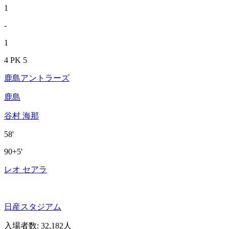
1
-
1
4 PK 5
鹿島アントラーズ
鹿島
谷村 海那
58'
90+5'
レオ セアラ
日産スタジアム
入場者数
:
32,182人