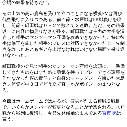
会場の結果を待ちたい。
その士気の高い鹿島を受けて立つことになる横浜FMは再び
低空飛行に入りつつある。前々節・水戸戦はPK戦負けを喫
し、前節・町田戦は０－２で敗れて２連敗。ただ、その結果
以上に内容に物足りなさが残る。町田戦では主力の大半を温
存した相手のマンツーマン守備を攻略できなかった。特に後
半は修正を施した相手のプレスに対応できなかった上、先制
点を許したあともギアを上げなければいけない局面で盛り返
せなかった。
町田戦後の会見で相手のマンツーマン守備を念頭に、「準備
してきたものを出すために勇気を持ってプレーできる環境を
作れなかった僕の責任」と自身のマネジメントを悔いた大島
秀夫監督が中３日でどう立て直すかがポイントの１つとな
る。
今節はホームゲームではあるが、疲労がたまる連戦５戦目
で、いくらかメンバーが変更となることが予想される。水戸
戦から戦列に復帰し、今節先発候補の１人である
宮市 亮
は
言う。