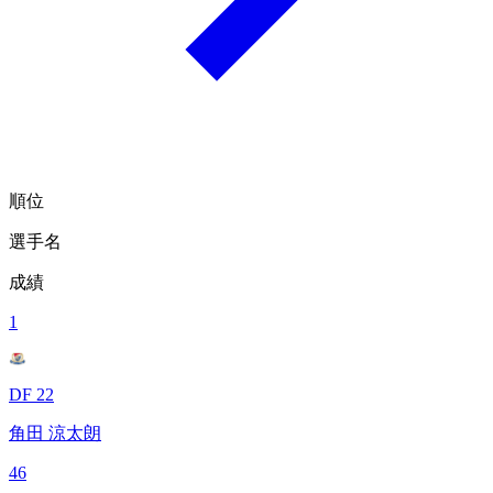
順位
選手名
成績
1
DF 22
角田 涼太朗
46