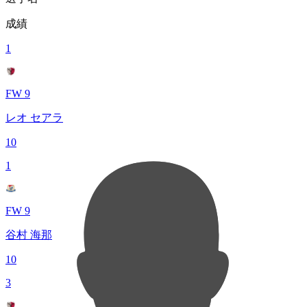
成績
1
FW 9
レオ セアラ
10
1
FW 9
谷村 海那
10
3