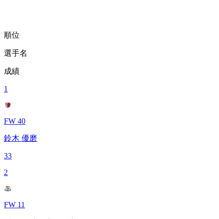
順位
選手名
成績
1
FW 40
鈴木 優磨
33
2
FW 11