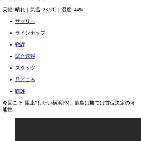
天候
:
晴れ
｜
気温
:
23.5℃
｜
湿度
:
44%
サマリー
ラインナップ
戦評
試合速報
スタッツ
見どころ
戦評
今回こそ“阻止”したい横浜FM。鹿島は勝てば首位決定の可
能性