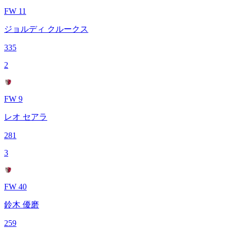
FW 11
ジョルディ クルークス
335
2
FW 9
レオ セアラ
281
3
FW 40
鈴木 優磨
259