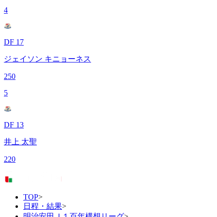
4
DF 17
ジェイソン キニョーネス
250
5
DF 13
井上 太聖
220
TOP
>
日程・結果
>
明治安田Ｊ１百年構想リーグ
>