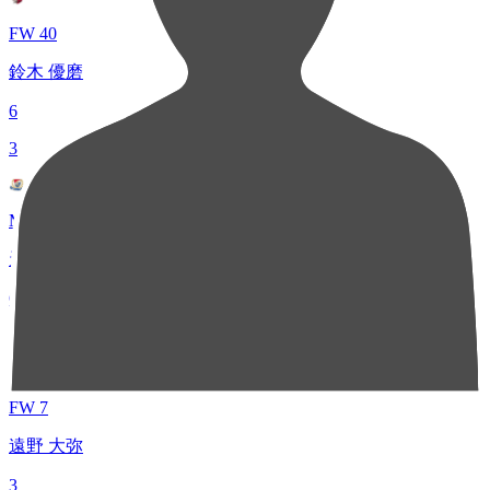
FW 40
鈴木 優磨
6
3
MF 40
天野 純
6
5
FW 7
遠野 大弥
3