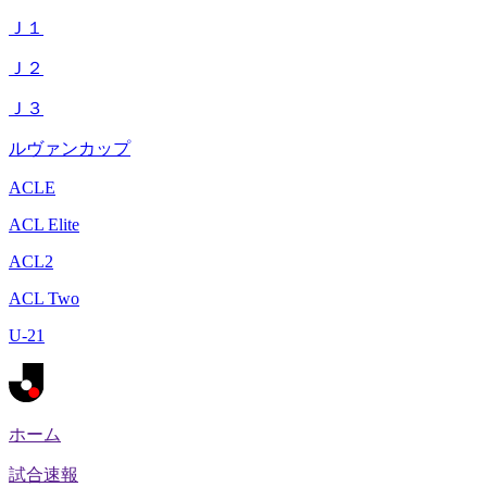
Ｊ１
Ｊ２
Ｊ３
ルヴァンカップ
ACLE
ACL Elite
ACL2
ACL Two
U-21
ホーム
試合速報