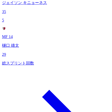
ジェイソン キニョーネス
35
5
MF 14
樋口 雄太
29
総スプリント回数