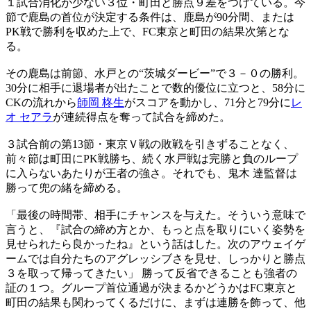
１試合消化が少ない３位・町田と勝点９差をつけている。今
節で鹿島の首位が決定する条件は、鹿島が90分間、または
PK戦で勝利を収めた上で、FC東京と町田の結果次第とな
る。
その鹿島は前節、水戸との“茨城ダービー”で３－０の勝利。
30分に相手に退場者が出たことで数的優位に立つと、58分に
CKの流れから
師岡 柊生
がスコアを動かし、71分と79分に
レ
オ セアラ
が連続得点を奪って試合を締めた。
３試合前の第13節・東京Ｖ戦の敗戦を引きずることなく、
前々節は町田にPK戦勝ち、続く水戸戦は完勝と負のループ
に入らないあたりが王者の強さ。それでも、鬼木 達監督は
勝って兜の緒を締める。
「最後の時間帯、相手にチャンスを与えた。そういう意味で
言うと、『試合の締め方とか、もっと点を取りにいく姿勢を
見せられたら良かったね』という話はした。次のアウェイゲ
ームでは自分たちのアグレッシブさを見せ、しっかりと勝点
３を取って帰ってきたい」 勝って反省できることも強者の
証の１つ。グループ首位通過が決まるかどうかはFC東京と
町田の結果も関わってくるだけに、まずは連勝を飾って、他