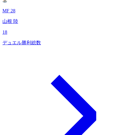
MF 28
山根 陸
18
デュエル勝利総数