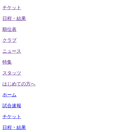
チケット
日程・結果
順位表
クラブ
ニュース
特集
スタッツ
はじめての方へ
ホーム
試合速報
チケット
日程・結果