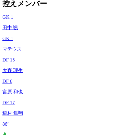
控えメンバー
GK 1
田中 颯
GK 1
マテウス
DF 15
大森 理生
DF 6
宮原 和也
DF 17
稲村 隼翔
86’