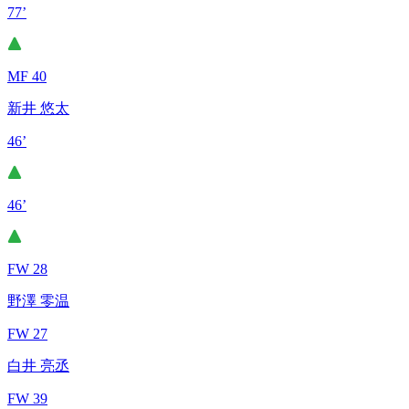
77’
MF 40
新井 悠太
46’
46’
FW 28
野澤 零温
FW 27
白井 亮丞
FW 39