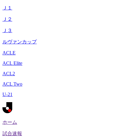
Ｊ１
Ｊ２
Ｊ３
ルヴァンカップ
ACLE
ACL Elite
ACL2
ACL Two
U-21
ホーム
試合速報