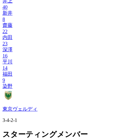
井上
40
新井
8
齋藤
22
内田
23
深澤
16
平川
14
福田
9
染野
東京ヴェルディ
3-4-2-1
スターティングメンバー