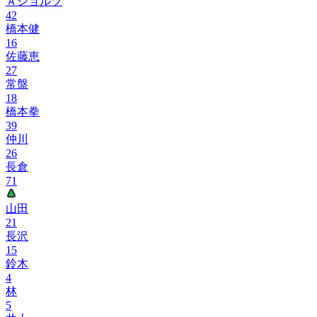
Ａショルツ
42
橋本健
16
佐藤恵
27
常盤
18
橋本拳
39
仲川
26
長倉
71
山田
21
長沢
15
鈴木
4
林
5