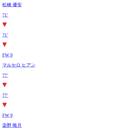
松橋 優安
71’
71’
FW 9
マルセロ ヒアン
77’
77’
FW 9
染野 唯月