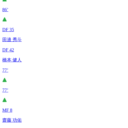
86’
DF 35
田邉 秀斗
DF 42
橋本 健人
77’
77’
MF 8
齋藤 功佑