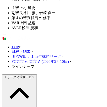
主審
上村 篤史
副審
長谷川 雅、岩﨑 創一
第４の審判員
清水 修平
VAR
上田 益也
AVAR
松澤 慶和
TOP
>
日程・結果
>
明治安田Ｊ１百年構想リーグ
>
FC東京 vs 東京Ｖ (2026年5月10日)
>
ラインナップ
Ｊリーグ公式サービス