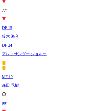
77’
DF 15
鈴木 海音
DF 24
アレクサンダー ショルツ
MF 10
森田 晃樹
90’