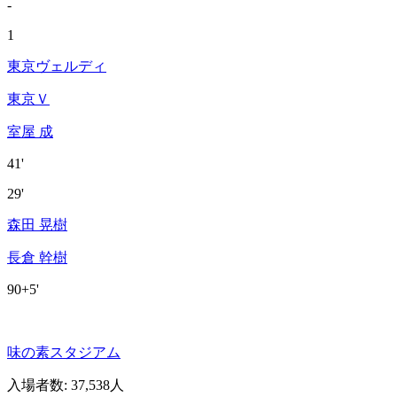
-
1
東京ヴェルディ
東京Ｖ
室屋 成
41'
29'
森田 晃樹
長倉 幹樹
90+5'
味の素スタジアム
入場者数
:
37,538人