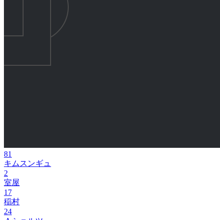
81
キムスンギュ
2
室屋
17
稲村
24