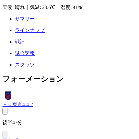
天候
:
晴れ
｜
気温
:
23.6℃
｜
湿度
:
41%
サマリー
ラインナップ
戦評
試合速報
スタッツ
フォーメーション
ＦＣ東京
4-4-2
後半47分