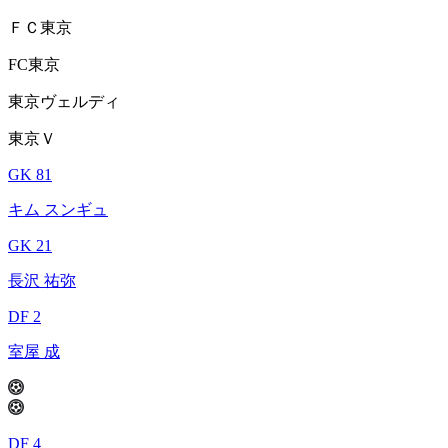
ＦＣ東京
FC東京
東京ヴェルディ
東京Ｖ
GK 81
キム スンギュ
GK 21
長沢 祐弥
DF 2
室屋 成
DF 4