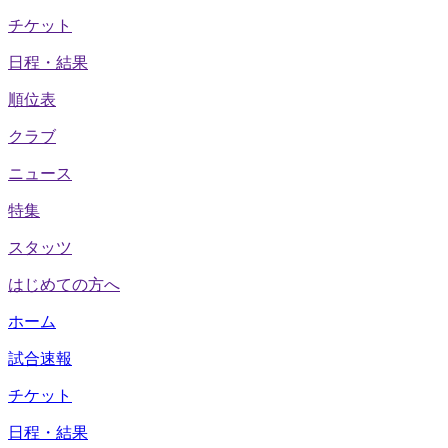
チケット
日程・結果
順位表
クラブ
ニュース
特集
スタッツ
はじめての方へ
ホーム
試合速報
チケット
日程・結果