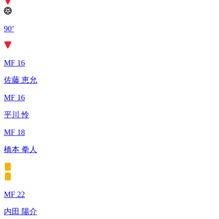
90’
MF 16
佐藤 恵允
MF 16
平川 怜
MF 18
橋本 拳人
MF 22
内田 陽介