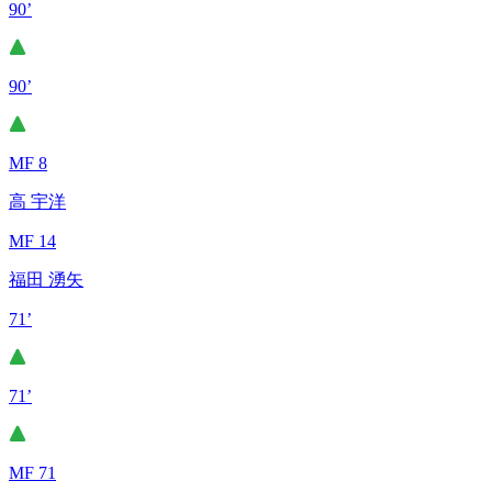
90’
90’
MF 8
高 宇洋
MF 14
福田 湧矢
71’
71’
MF 71