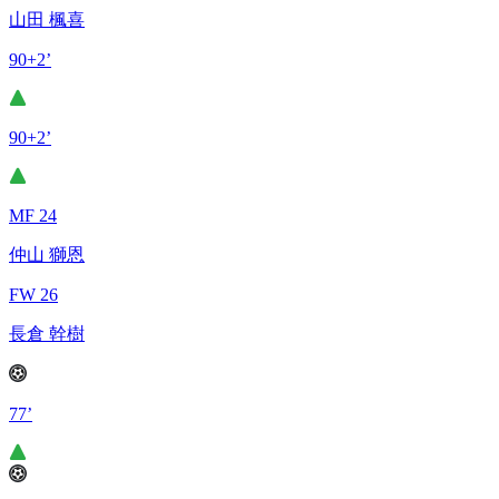
山田 楓喜
90+2’
90+2’
MF 24
仲山 獅恩
FW 26
長倉 幹樹
77’