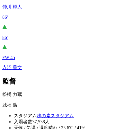
仲川 輝人
86’
86’
FW 45
寺沼 星文
監督
松橋 力蔵
城福 浩
スタジアム
味の素スタジアム
入場者数
37,538人
天候 / 気温 / 湿度
晴れ / 23.6℃ / 41%