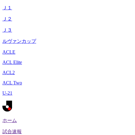
Ｊ１
Ｊ２
Ｊ３
ルヴァンカップ
ACLE
ACL Elite
ACL2
ACL Two
U-21
ホーム
試合速報