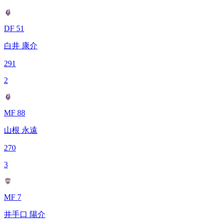
DF 51
白井 康介
291
2
MF 88
山根 永遠
270
3
MF 7
井手口 陽介