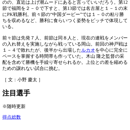
のの、直近は上げ潮ムードにあると言っていいだろう。第12
節で福岡を２－０で下すと、第13節では名古屋と１－１の末
にPK戦勝利。前々節の“中国ダービー”では１－０の粘り勝
ちを収めるなど、勝利に食らいつく姿勢をピッチで体現して
いる。
前々節は先発７人、前節は同８人と、現在の連戦をメンバー
の入れ替えを実施しながら戦っている岡山。前回の神戸戦は
１－４で敗れたが、後半から出場した
ルカオ
を中心に完全に
ペースを掌握する時間帯も作っていた。木山 隆之監督の采
配を含めて勝機を手繰り寄せられるか。上位との差を縮める
ための譲れない試合に挑む。
［ 文：小野 慶太 ］
注目選手
※随時更新
得点総数