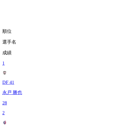
順位
選手名
成績
1
DF 41
永戸 勝也
28
2