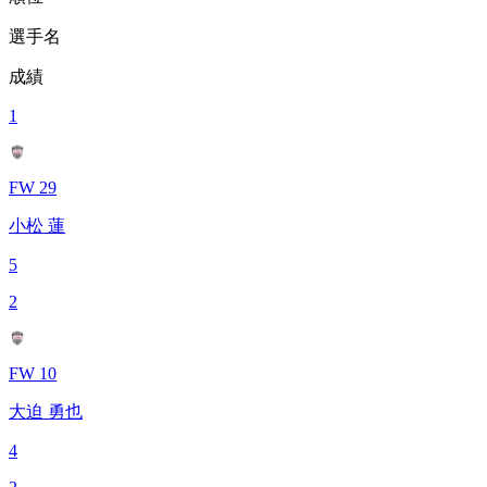
選手名
成績
1
FW 29
小松 蓮
5
2
FW 10
大迫 勇也
4