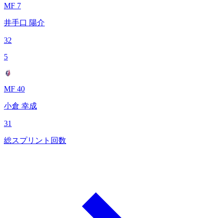
MF 7
井手口 陽介
32
5
MF 40
小倉 幸成
31
総スプリント回数