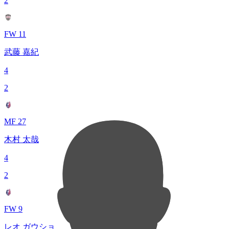
2
FW 11
武藤 嘉紀
4
2
MF 27
木村 太哉
4
2
FW 9
レオ ガウショ