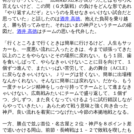
言えないけど、この間（Ｇ大阪戦）の負けをどんな形であれ
『やり返すんだぞ』というのを見せなきゃいけない試合だと
思っていた」と話したのは
酒井 高徳
。抱えた負荷を乗り越
え、勝ち切ってみせた。それはいまの神戸というチームの縮
図だ。
酒井 高徳
はチームの思いを代弁した。
「行くところまで行くときは簡単に行けるけど、人生もサッ
カーも、一度悪い流れに入ったときは、今まで頑張ってきた
以上のことをやらないとその場所に戻れない。もう１回、歯
を食いしばって、やらなきゃいけないことに目を向けて、１
個ずつ進んで、またいっぱい苦労して、あの舞台（ACLE）
に戻らなきゃいけない。Ｊリーグは甘くない。簡単に出場権
なんかくれない。そんなに簡単には戻れない。だから、もう
一度チャレンジ精神をしっかり持ってチームとして進まなき
ゃいけない。広島戦みたいにチームで盛り返して、１個ず
つ、少しずつ、また良くなっていけるように試行錯誤しなが
らやっていきたい」 あらためて戦う意味と強く向き合った
神戸。良い流れを着実につなげたい今節の本拠地戦となる。
一方、勝点で並ぶ首位・名古屋と２位・神戸を８ポイント差
で追いかける岡山。前節・長崎戦は１－２で敗戦を喫したも