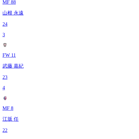
MF 88
山根 永遠
24
3
FW 11
武藤 嘉紀
23
4
MF 8
江坂 任
22