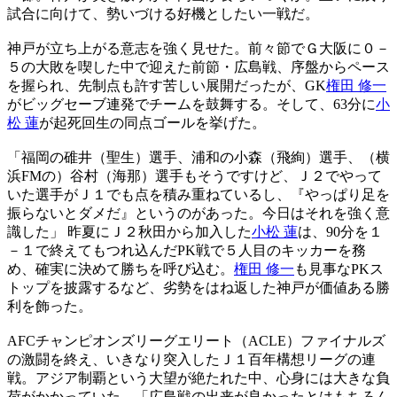
試合に向けて、勢いづける好機としたい一戦だ。
神戸が立ち上がる意志を強く見せた。前々節でＧ大阪に０－
５の大敗を喫した中で迎えた前節・広島戦、序盤からペース
を握られ、先制点も許す苦しい展開だったが、GK
権田 修一
がビッグセーブ連発でチームを鼓舞する。そして、63分に
小
松 蓮
が起死回生の同点ゴールを挙げた。
「福岡の碓井（聖生）選手、浦和の小森（飛絢）選手、（横
浜FMの）谷村（海那）選手もそうですけど、Ｊ２でやって
いた選手がＪ１でも点を積み重ねているし、『やっぱり足を
振らないとダメだ』というのがあった。今日はそれを強く意
識した」 昨夏にＪ２秋田から加入した
小松 蓮
は、90分を１
－１で終えてもつれ込んだPK戦で５人目のキッカーを務
め、確実に決めて勝ちを呼び込む。
権田 修一
も見事なPKス
トップを披露するなど、劣勢をはね返した神戸が価値ある勝
利を飾った。
AFCチャンピオンズリーグエリート（ACLE）ファイナルズ
の激闘を終え、いきなり突入したＪ１百年構想リーグの連
戦。アジア制覇という大望が絶たれた中、心身には大きな負
荷がかかっていた。「広島戦の出来が良かったとはもちろん