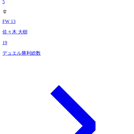
5
FW 13
佐々木 大樹
19
デュエル勝利総数