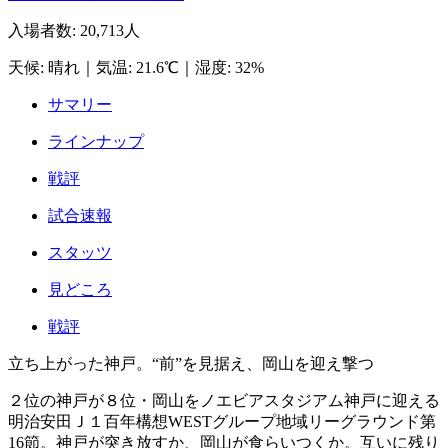
入場者数
:
20,713人
天候
:
晴れ
｜
気温
:
21.6℃
｜
湿度
:
32%
サマリー
ラインナップ
戦評
試合速報
スタッツ
見どころ
戦評
立ち上がった神戸。“前”を見据え、岡山を迎え撃つ
２位の神戸が８位・岡山をノエビアスタジアム神戸に迎える
明治安田Ｊ１百年構想WESTグループ地域リーグラウンド第
16節。神戸が突き放すか、岡山が食らいつくか。互いに残り