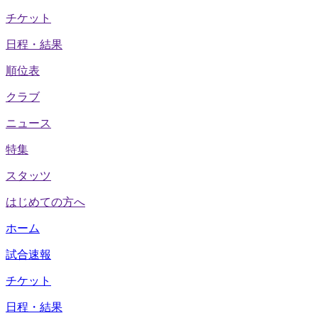
チケット
日程・結果
順位表
クラブ
ニュース
特集
スタッツ
はじめての方へ
ホーム
試合速報
チケット
日程・結果