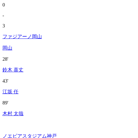
0
-
3
ファジアーノ岡山
岡山
28'
鈴木 喜丈
43'
江坂 任
89'
木村 太哉
ノエビアスタジアム神戸