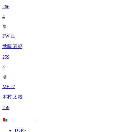
266
4
FW 11
武藤 嘉紀
259
4
MF 27
木村 太哉
259
TOP
>