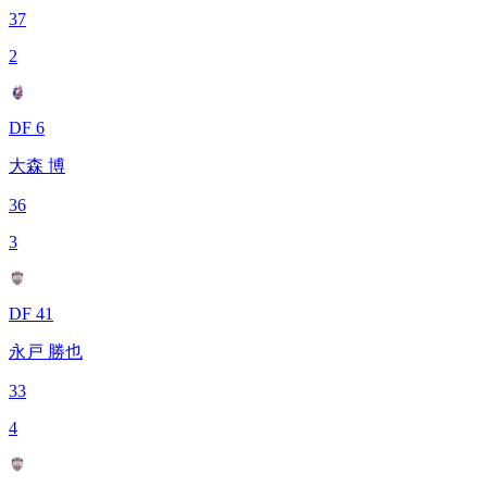
37
2
DF 6
大森 博
36
3
DF 41
永戸 勝也
33
4