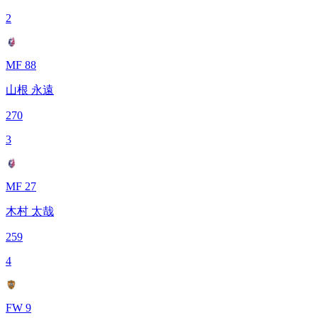
2
MF 88
山根 永遠
270
3
MF 27
木村 太哉
259
4
FW 9