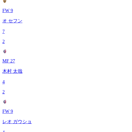
FW 9
オ セフン
7
2
MF 27
木村 太哉
4
2
FW 9
レオ ガウショ