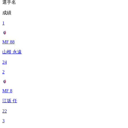
選手名
成績
1
MF 88
山根 永遠
24
2
MF 8
江坂 任
22
3