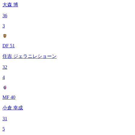
大森 博
36
3
DF 51
住吉 ジェラニレショーン
32
4
MF 40
小倉 幸成
31
5