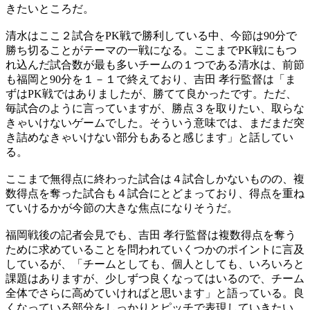
きたいところだ。
清水はここ２試合をPK戦で勝利している中、今節は90分で
勝ち切ることがテーマの一戦になる。ここまでPK戦にもつ
れ込んだ試合数が最も多いチームの１つである清水は、前節
も福岡と90分を１－１で終えており、吉田 孝行監督は「ま
ずはPK戦ではありましたが、勝てて良かったです。ただ、
毎試合のように言っていますが、勝点３を取りたい、取らな
きゃいけないゲームでした。そういう意味では、まだまだ突
き詰めなきゃいけない部分もあると感じます」と話してい
る。
ここまで無得点に終わった試合は４試合しかないものの、複
数得点を奪った試合も４試合にとどまっており、得点を重ね
ていけるかが今節の大きな焦点になりそうだ。
福岡戦後の記者会見でも、吉田 孝行監督は複数得点を奪う
ために求めていることを問われていくつかのポイントに言及
しているが、「チームとしても、個人としても、いろいろと
課題はありますが、少しずつ良くなってはいるので、チーム
全体でさらに高めていければと思います」と語っている。良
くなっている部分をしっかりとピッチで表現していきたい。