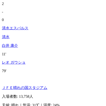
2
-
0
清水エスパルス
清水
白井 康介
11'
レオ ガウショ
79'
ＪＦＥ晴れの国スタジアム
入場者数
:
13,758人
天候
:
晴れ
｜
気温
:
31℃
｜
湿度
:
24%