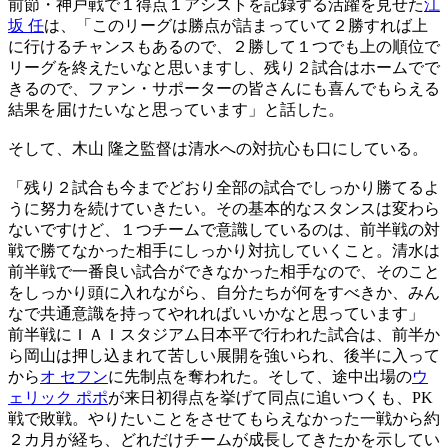
前節・神戸戦で１得点１アシストを記録する活躍を見せた
江
坂 任
は、「このリーグは勝点が詰まっていて２勝すれば上
に行けるチャンスもあるので、２勝して１つでも上の順位で
リーグを終えたいなと思いますし、残り２試合はホームでで
きるので、ファン・サポーターの皆さんにも喜んでもらえる
結果を届けたいなと思っています」と話した。
そして、木山 隆之監督は清水への対抗心も口にしている。
「残り２試合も今までどおり全部の試合でしっかり勝てるよ
うに努力を続けていきたい。その基本的なスタンスは変わら
ないですけど、１つチームで意識しているのは、前半戦の対
戦で勝てなかった相手にしっかり対抗していくこと。清水は
前半戦で一番良い試合ができなかった相手なので、そのこと
をしっかり頭に入れながら、自分たちが何をすべきか、みん
なで共通意識を持ってやれればいいかなと思っています」
前半戦にＩＡＩスタジアム日本平で行われた試合は、前半か
ら岡山は押し込まれて苦しい展開を強いられ、後半に入って
から
オ セフン
に先制点を奪われた。そして、途中出場の
ウ
ェリック ポポ
が来日初得点を挙げて同点に追いつくも、PK
戦で敗戦。やりたいことをさせてもらえなかった一戦から約
２カ月が経ち、どれだけチームが成長してきたかを示してい