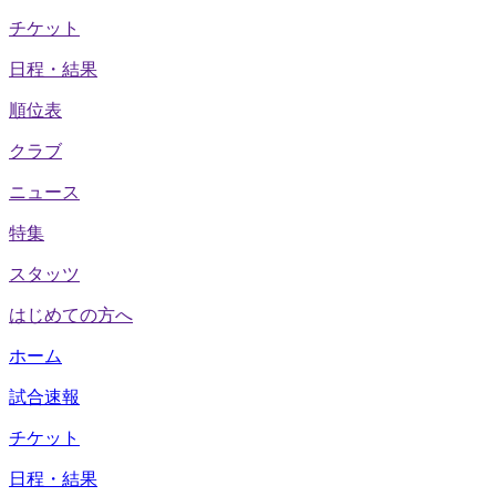
チケット
日程・結果
順位表
クラブ
ニュース
特集
スタッツ
はじめての方へ
ホーム
試合速報
チケット
日程・結果