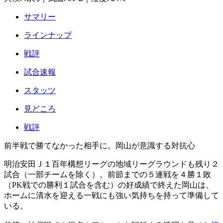
サマリー
ラインナップ
戦評
試合速報
スタッツ
見どころ
戦評
前半戦で勝てなかった相手に。岡山が意識する対抗心
明治安田Ｊ１百年構想リーグの地域リーグラウンドも残り２
試合（一部チームを除く）。前節までの５連戦を４勝１敗
（PK戦での勝利１試合を含む）の好成績で終えた岡山は、
ホームに清水を迎える一戦にも強い気持ちを持って準備して
いる。