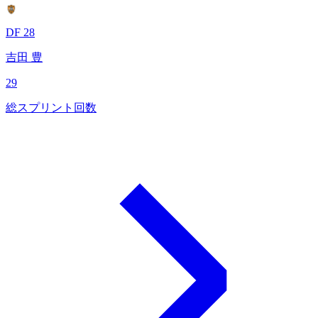
DF 28
吉田 豊
29
総スプリント回数