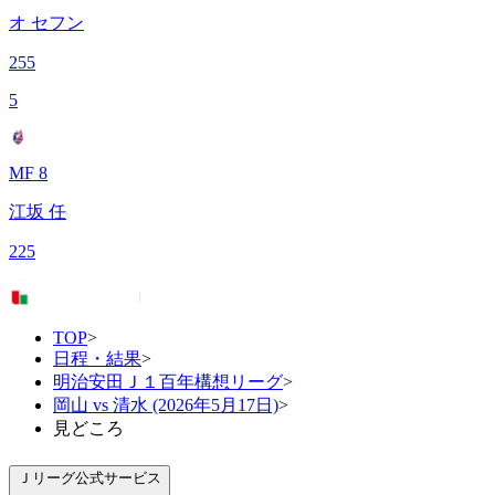
オ セフン
255
5
MF 8
江坂 任
225
TOP
>
日程・結果
>
明治安田Ｊ１百年構想リーグ
>
岡山 vs 清水 (2026年5月17日)
>
見どころ
Ｊリーグ公式サービス