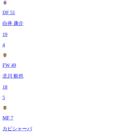
DF 51
白井 康介
19
4
FW 49
北川 航也
18
5
MF 7
カピシャーバ