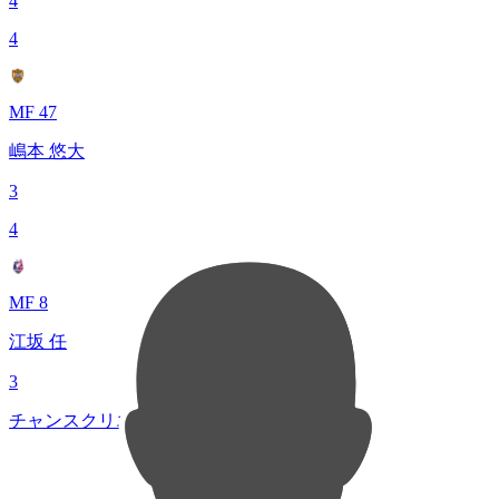
4
4
MF 47
嶋本 悠大
3
4
MF 8
江坂 任
3
チャンスクリエイト総数