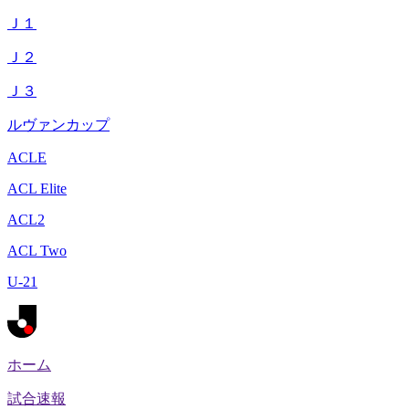
Ｊ１
Ｊ２
Ｊ３
ルヴァンカップ
ACLE
ACL Elite
ACL2
ACL Two
U-21
ホーム
試合速報