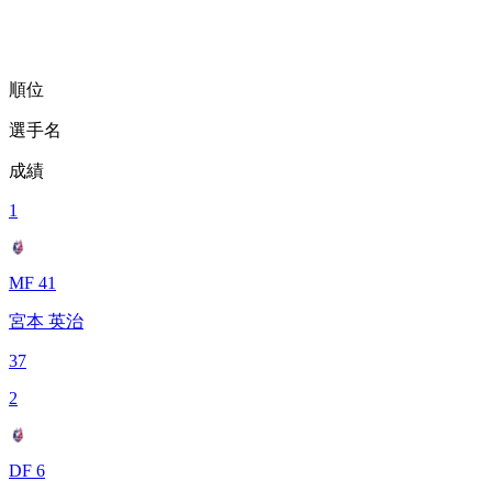
順位
選手名
成績
1
MF 41
宮本 英治
37
2
DF 6