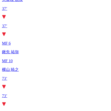
37’
37’
MF 6
鍬先 祐弥
MF 10
横山 暁之
73’
73’