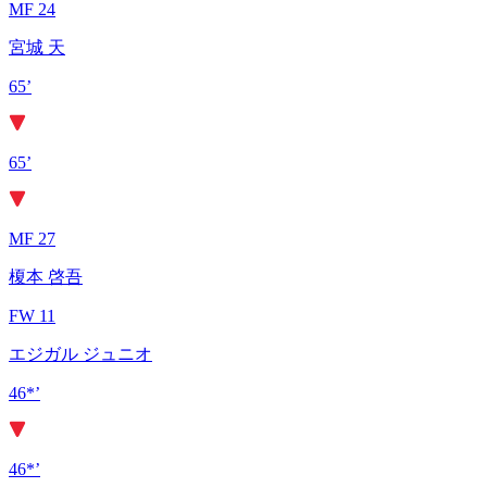
MF 24
宮城 天
65’
65’
MF 27
榎本 啓吾
FW 11
エジガル ジュニオ
46*’
46*’