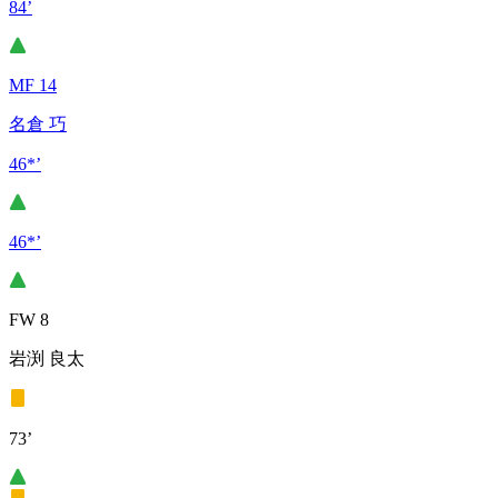
84’
MF 14
名倉 巧
46*’
46*’
FW 8
岩渕 良太
73’