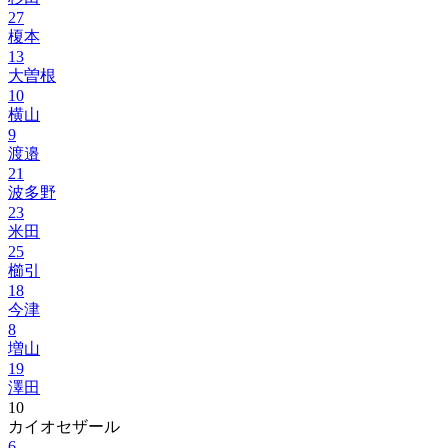
27
榎本
13
大曽根
10
横山
9
渡邉
21
波多野
23
米田
25
櫛引
18
今津
8
増山
19
澤田
10
カイオセザール
6