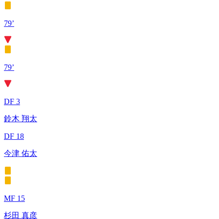
79’
79’
DF 3
鈴木 翔太
DF 18
今津 佑太
MF 15
杉田 真彦