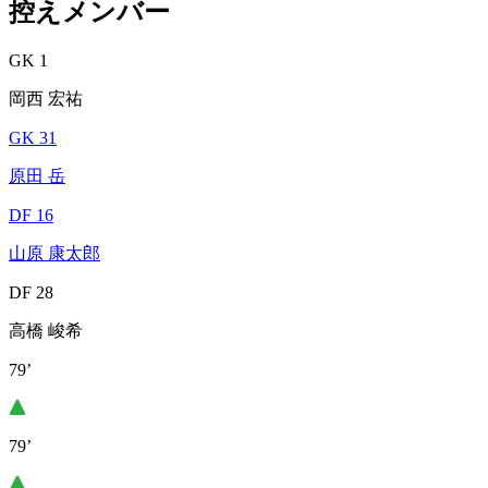
控えメンバー
GK 1
岡西 宏祐
GK 31
原田 岳
DF 16
山原 康太郎
DF 28
高橋 峻希
79’
79’