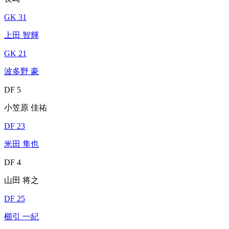
GK 31
上田 智輝
GK 21
波多野 豪
DF 5
小笠原 佳祐
DF 23
米田 隼也
DF 4
山田 将之
DF 25
櫛引 一紀