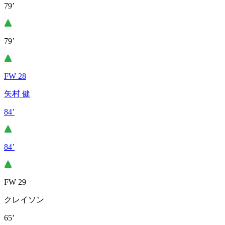
79’
79’
FW 28
矢村 健
84’
84’
FW 29
クレイソン
65’