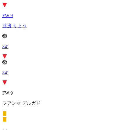
FW 9
渡邉 りょう
84’
84’
FW 9
フアンマ デルガド