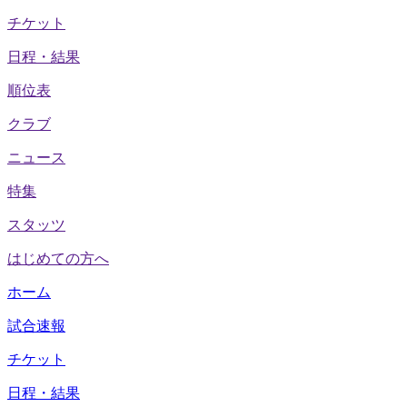
チケット
日程・結果
順位表
クラブ
ニュース
特集
スタッツ
はじめての方へ
ホーム
試合速報
チケット
日程・結果