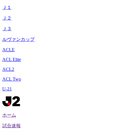
Ｊ１
Ｊ２
Ｊ３
ルヴァンカップ
ACLE
ACL Elite
ACL2
ACL Two
U-21
ホーム
試合速報