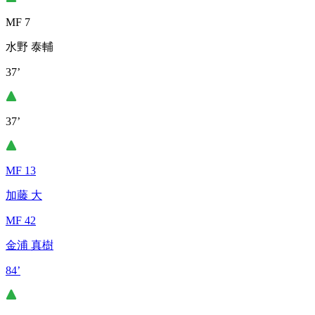
MF 7
水野 泰輔
37’
37’
MF 13
加藤 大
MF 42
金浦 真樹
84’