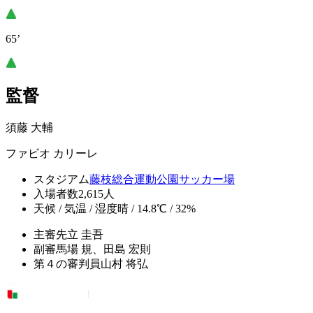
65’
監督
須藤 大輔
ファビオ カリーレ
スタジアム
藤枝総合運動公園サッカー場
入場者数
2,615人
天候 / 気温 / 湿度
晴 / 14.8℃ / 32%
主審
先立 圭吾
副審
馬場 規、田島 宏則
第４の審判員
山村 将弘