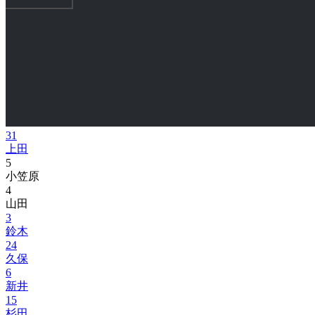
31
上田
5
小笠原
4
山田
3
鈴木
24
久保
6
新井
15
杉田