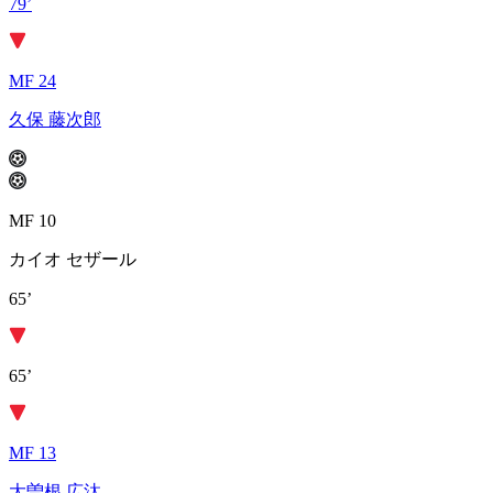
79’
MF 24
久保 藤次郎
MF 10
カイオ セザール
65’
65’
MF 13
大曽根 広汰