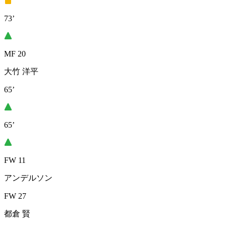
73’
MF 20
大竹 洋平
65’
65’
FW 11
アンデルソン
FW 27
都倉 賢