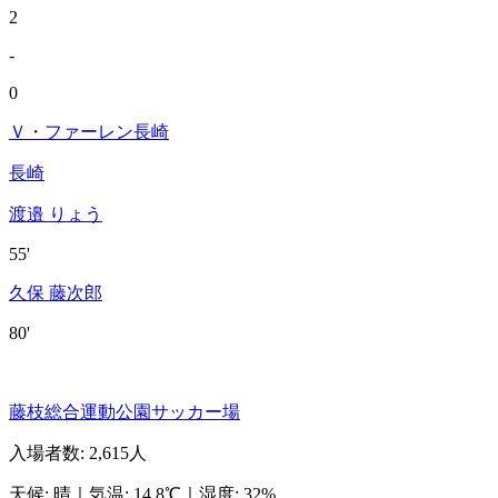
2
-
0
Ｖ・ファーレン長崎
長崎
渡邉 りょう
55'
久保 藤次郎
80'
藤枝総合運動公園サッカー場
入場者数
:
2,615人
天候
:
晴
｜
気温
:
14.8℃
｜
湿度
:
32%