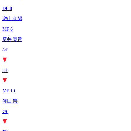
DF 8
増山 朝陽
MF 6
新井 泰貴
84’
84’
MF 19
澤田 崇
79’