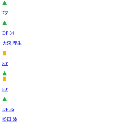
76’
DF 34
大森 理生
80’
80’
DF 36
松田 陸