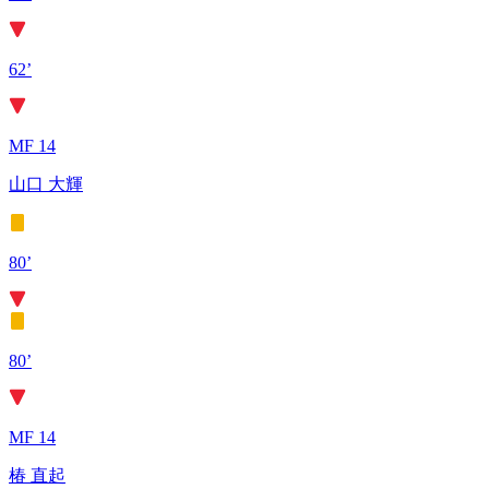
62’
MF 14
山口 大輝
80’
80’
MF 14
椿 直起