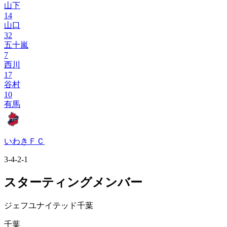
山下
14
山口
32
五十嵐
7
西川
17
谷村
10
有馬
いわきＦＣ
3-4-2-1
スターティングメンバー
ジェフユナイテッド千葉
千葉