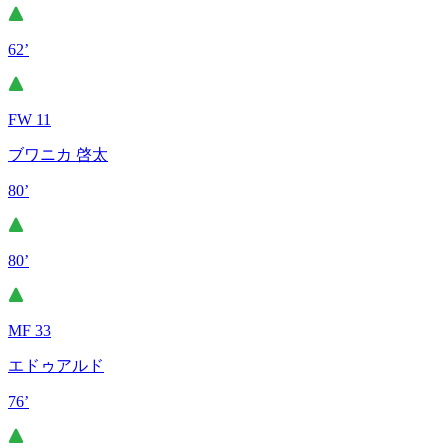
62’
FW 11
ブワニカ 啓太
80’
80’
MF 33
エドゥアルド
76’