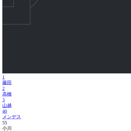
1
藤田
2
高橋
3
山越
40
メンデス
55
小川