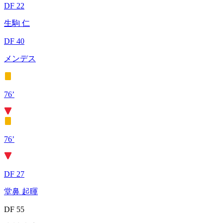
DF 22
生駒 仁
DF 40
メンデス
76’
76’
DF 27
堂鼻 起暉
DF 55