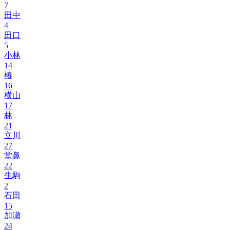
7
田中
4
田口
5
小林
14
椿
16
横山
17
林
21
立川
27
堂鼻
22
生駒
2
石田
15
加瀬
24