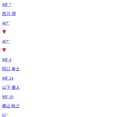
MF 7
西川 潤
46*’
46*’
MF 4
田口 泰士
MF 24
山下 優人
MF 16
横山 暁之
62’