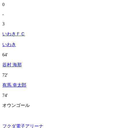
0
-
3
いわきＦＣ
いわき
64'
谷村 海那
72'
有馬 幸太郎
74'
オウンゴール
フクダ電子アリーナ