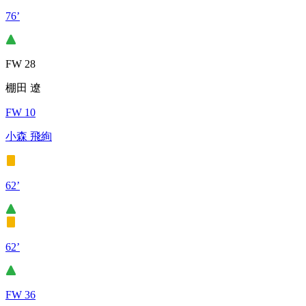
76’
FW 28
棚田 遼
FW 10
小森 飛絢
62’
62’
FW 36