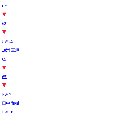
62’
62’
FW 15
加瀬 直輝
65’
65’
FW 7
田中 和樹
FW 10