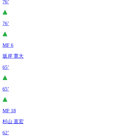
76’
76’
MF 6
坂岸 寛大
65’
65’
MF 18
杉山 直宏
62’