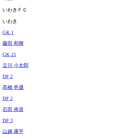
いわきＦＣ
いわき
GK 1
藤田 和輝
GK 21
立川 小太郎
DF 2
髙橋 壱晟
DF 2
石田 侑資
DF 3
山越 康平