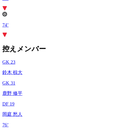
74’
控えメンバー
GK 23
鈴木 椋大
GK 31
鹿野 修平
DF 19
岡庭 愁人
76’