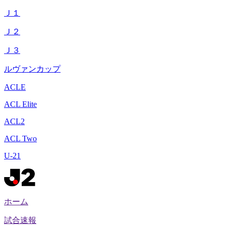
Ｊ１
Ｊ２
Ｊ３
ルヴァンカップ
ACLE
ACL Elite
ACL2
ACL Two
U-21
ホーム
試合速報