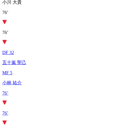
小川 大貴
76’
76’
DF 32
五十嵐 聖己
MF 5
小林 祐介
76’
76’