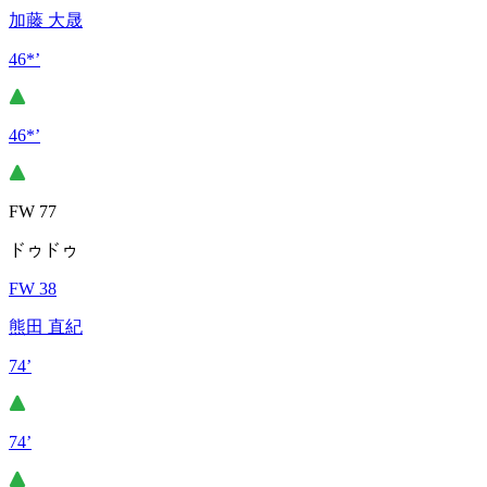
加藤 大晟
46*’
46*’
FW 77
ドゥドゥ
FW 38
熊田 直紀
74’
74’