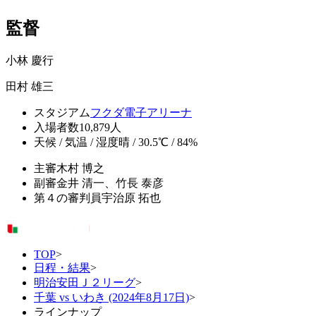
監督
小林 慶行
田村 雄三
スタジアム
フクダ電子アリーナ
入場者数
10,879人
天候 / 気温 / 湿度
晴 / 30.5℃ / 84%
主審
木村 博之
副審
金井 清一、竹長 泰彦
第４の審判員
宇治原 拓也
TOP
>
日程・結果
>
明治安田Ｊ２リーグ
>
千葉 vs いわき (2024年8月17日)
>
ラインナップ