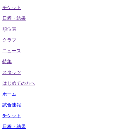
チケット
日程・結果
順位表
クラブ
ニュース
特集
スタッツ
はじめての方へ
ホーム
試合速報
チケット
日程・結果