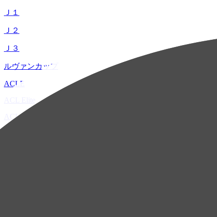
Ｊ１
Ｊ２
Ｊ３
ルヴァンカップ
ACLE
ACL Elite
ACL2
ACL Two
U-21
ホーム
試合速報