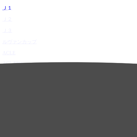
Ｊ１
Ｊ２
Ｊ３
ルヴァンカップ
ACLE
ACL Elite
ACL2
ACL Two
U-21
ホーム
試合速報