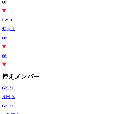
60’
FW 16
渡 大生
68’
68’
控えメンバー
GK 31
原田 岳
GK 21