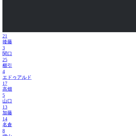
21
後藤
3
関口
25
櫛引
4
エドゥアルド
17
高畑
5
山口
13
加藤
14
名倉
8