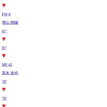
FW 8
増山 朝陽
87’
87’
MF 42
高木 友也
78’
78’