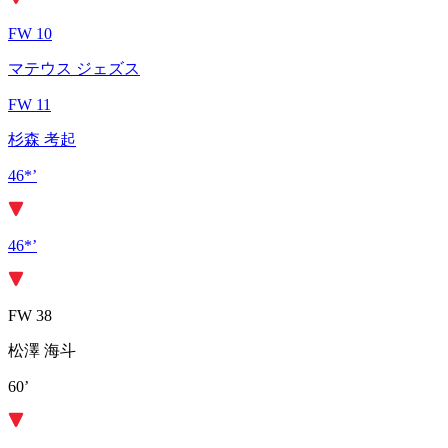
FW 10
マテウス ジェズス
FW 11
杉森 考起
46*’
46*’
FW 38
松澤 海斗
60’