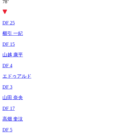
78’
DF 25
櫛引 一紀
DF 15
山越 康平
DF 4
エドゥアルド
DF 3
山田 奈央
DF 17
高畑 奎汰
DF 5