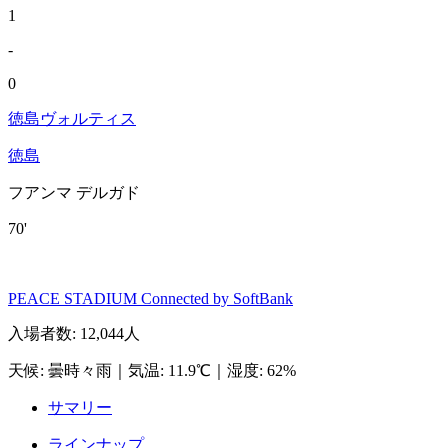
1
-
0
徳島ヴォルティス
徳島
フアンマ デルガド
70'
PEACE STADIUM Connected by SoftBank
入場者数
:
12,044人
天候
:
曇時々雨
｜
気温
:
11.9℃
｜
湿度
:
62%
サマリー
ラインナップ