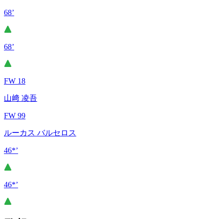
68’
68’
FW 18
山﨑 凌吾
FW 99
ルーカス バルセロス
46*’
46*’