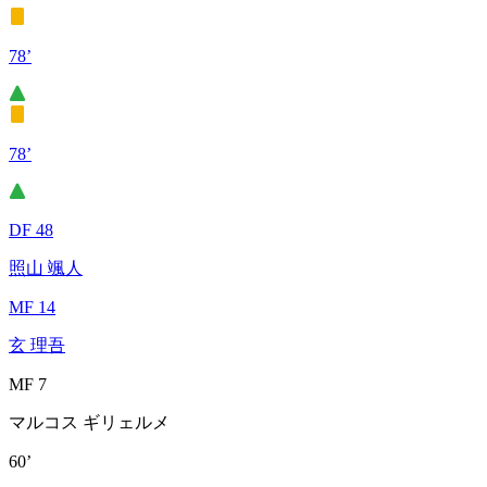
78’
78’
DF 48
照山 颯人
MF 14
玄 理吾
MF 7
マルコス ギリェルメ
60’