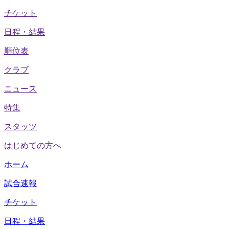
チケット
日程・結果
順位表
クラブ
ニュース
特集
スタッツ
はじめての方へ
ホーム
試合速報
チケット
日程・結果