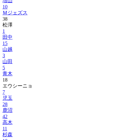
増山
10
Ｍジェズス
38
松澤
1
田中
15
山越
3
山田
5
青木
18
エウシーニョ
7
児玉
28
鹿沼
42
高木
11
杉森