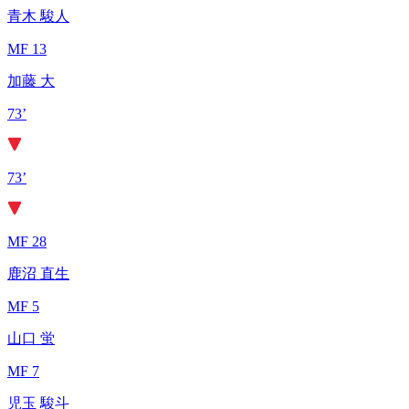
青木 駿人
MF 13
加藤 大
73’
73’
MF 28
鹿沼 直生
MF 5
山口 蛍
MF 7
児玉 駿斗