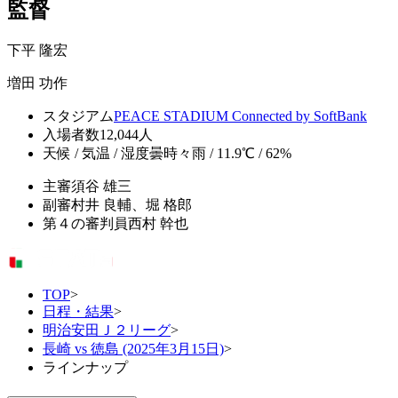
監督
下平 隆宏
増田 功作
スタジアム
PEACE STADIUM Connected by SoftBank
入場者数
12,044人
天候 / 気温 / 湿度
曇時々雨 / 11.9℃ / 62%
主審
須谷 雄三
副審
村井 良輔、堀 格郎
第４の審判員
西村 幹也
TOP
>
日程・結果
>
明治安田Ｊ２リーグ
>
長崎 vs 徳島 (2025年3月15日)
>
ラインナップ