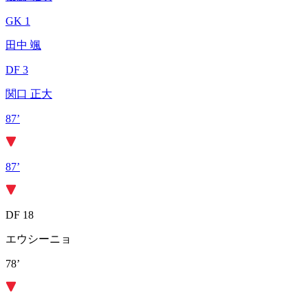
GK 1
田中 颯
DF 3
関口 正大
87’
87’
DF 18
エウシーニョ
78’