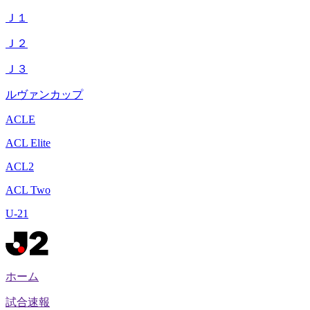
Ｊ１
Ｊ２
Ｊ３
ルヴァンカップ
ACLE
ACL Elite
ACL2
ACL Two
U-21
ホーム
試合速報