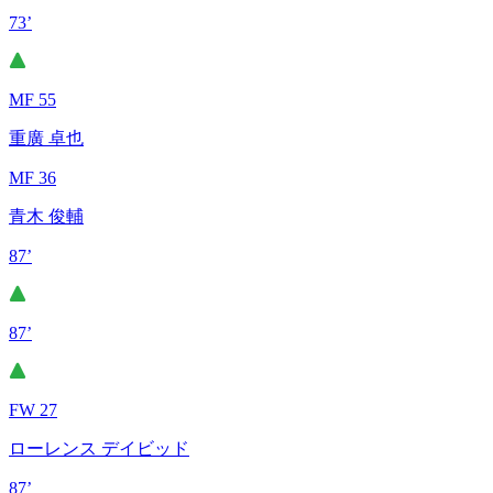
73’
MF 55
重廣 卓也
MF 36
青木 俊輔
87’
87’
FW 27
ローレンス デイビッド
87’