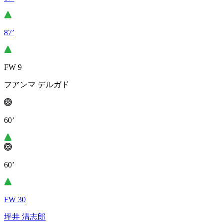
87’
FW 9
フアンマ デルガド
60’
60’
FW 30
坪井 清志郎