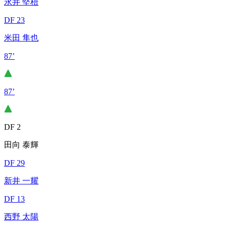
永井 堅梧
DF 23
米田 隼也
87’
87’
DF 2
田向 泰輝
DF 29
新井 一耀
DF 13
西野 太陽