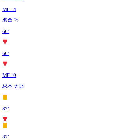
MF 14
名倉 巧
60’
60’
MF 10
杉本 太郎
87’
87’