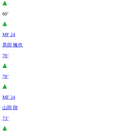
60’
MF 24
髙田 颯也
78’
78’
MF 24
山田 陸
73’