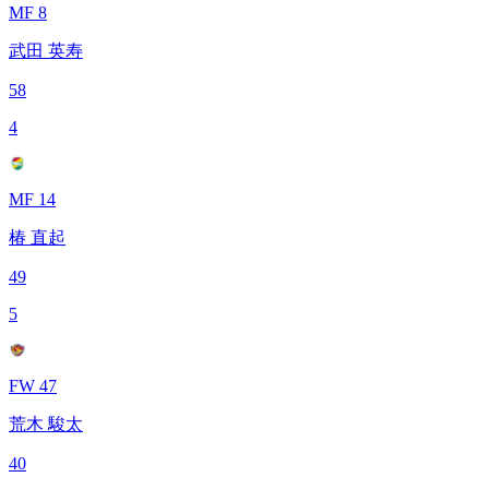
MF 8
武田 英寿
58
4
MF 14
椿 直起
49
5
FW 47
荒木 駿太
40