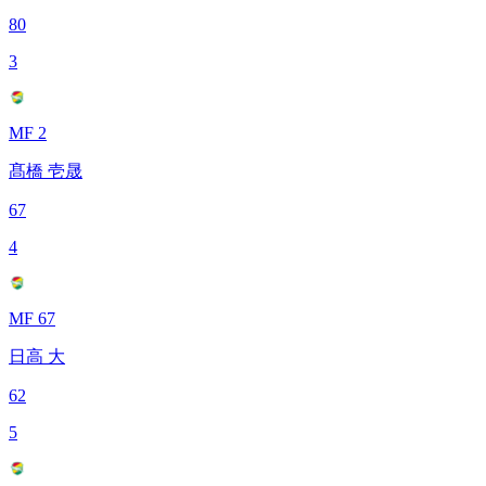
80
3
MF 2
髙橋 壱晟
67
4
MF 67
日高 大
62
5