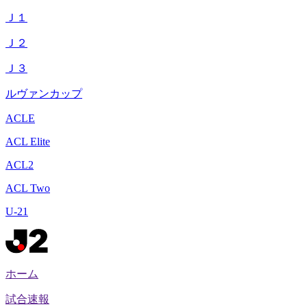
Ｊ１
Ｊ２
Ｊ３
ルヴァンカップ
ACLE
ACL Elite
ACL2
ACL Two
U-21
ホーム
試合速報