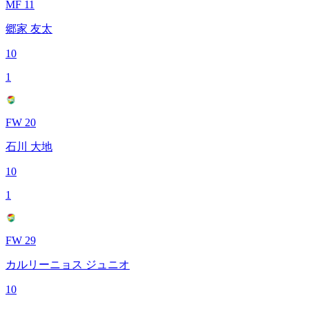
MF 11
郷家 友太
10
1
FW 20
石川 大地
10
1
FW 29
カルリーニョス ジュニオ
10