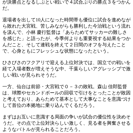
が決勝点となるしぶとい戦いで４試合ぶりの勝点３をつかん
だ。
退場者を出して10人になった時間帯も優位に試合を進めなが
ら敗れた大宮戦、苦しみながらも勝利した今治戦という流れ
を汲んで、小林 慶行監督は「あらためてサッカーの難しさ
を感じた」と語ったが、今季何よりも重要視する結果をつか
んだこと、そして連戦を終えて２日間のオフを与えたこと
で、心身ともにフレッシュな状態になったという。
ひさびさのフクアリで迎える上位対決では、国立での戦いを
経て入場者数が増えそうな中、千葉らしいアグレッシブで激
しい戦いが見られそうだ。
一方、仙台は前節・大宮戦で０－３の敗戦。森山 佳郎監督
は、球際やセカンドボールの回収で引けをとったことが敗因
と考えており、あらためて基本として大事なことを意識づけ
して首位の本拠地に乗り込んでくるだろう。
まずはお互いに意識する局面の争いが試合の優位性を決めそ
うだ。その点で上位対決らしい激しく、見る者を興奮させる
ようなバトルが見られることだろう。