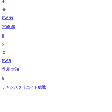
4
FW 99
宮崎 鴻
8
5
FW 9
呉屋 大翔
6
チャンスクリエイト総数