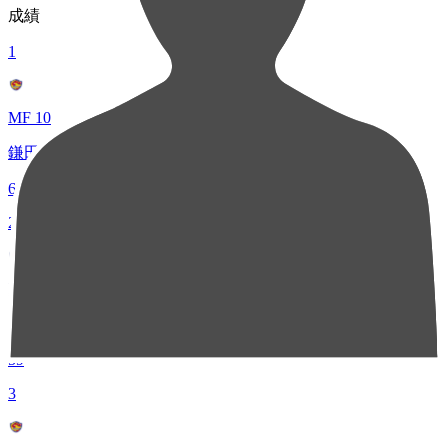
成績
1
MF 10
鎌田 大夢
65
2
DF 25
真瀬 拓海
59
3