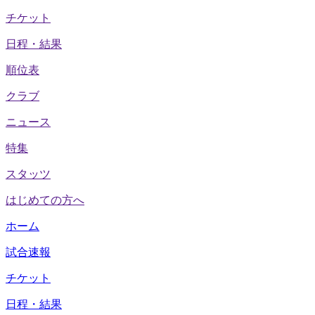
チケット
日程・結果
順位表
クラブ
ニュース
特集
スタッツ
はじめての方へ
ホーム
試合速報
チケット
日程・結果