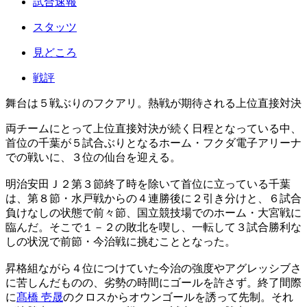
試合速報
スタッツ
見どころ
戦評
舞台は５戦ぶりのフクアリ。熱戦が期待される上位直接対決
両チームにとって上位直接対決が続く日程となっている中、
首位の千葉が５試合ぶりとなるホーム・フクダ電子アリーナ
での戦いに、３位の仙台を迎える。
明治安田Ｊ２第３節終了時を除いて首位に立っている千葉
は、第８節・水戸戦からの４連勝後に２引き分けと、６試合
負けなしの状態で前々節、国立競技場でのホーム・大宮戦に
臨んだ。そこで１－２の敗北を喫し、一転して３試合勝利な
しの状況で前節・今治戦に挑むこととなった。
昇格組ながら４位につけていた今治の強度やアグレッシブさ
に苦しんだものの、劣勢の時間にゴールを許さず。終了間際
に
髙橋 壱晟
のクロスからオウンゴールを誘って先制。それ