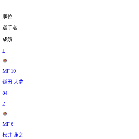
順位
選手名
成績
1
MF 10
鎌田 大夢
84
2
MF 6
松井 蓮之