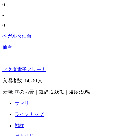
0
-
0
ベガルタ仙台
仙台
フクダ電子アリーナ
入場者数
:
14,261人
天候
:
雨のち曇
｜
気温
:
23.6℃
｜
湿度
:
90%
サマリー
ラインナップ
戦評