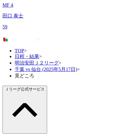
MF 4
田口 泰士
59
TOP
>
日程・結果
>
明治安田Ｊ２リーグ
>
千葉 vs 仙台 (2025年5月17日)
>
見どころ
Ｊリーグ公式サービス