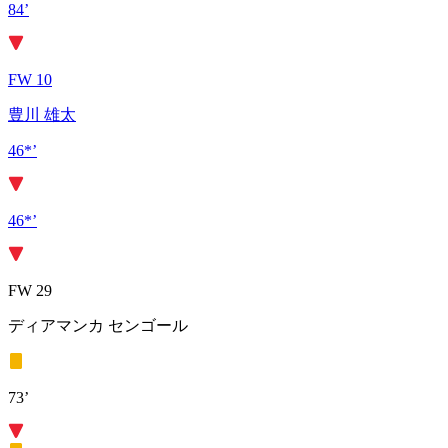
84’
FW 10
豊川 雄太
46*’
46*’
FW 29
ディアマンカ センゴール
73’