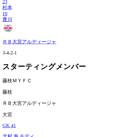
23
杉本
10
豊川
ＲＢ大宮アルディージャ
3-4-2-1
スターティングメンバー
藤枝ＭＹＦＣ
藤枝
ＲＢ大宮アルディージャ
大宮
GK 41
北村 海 チディ