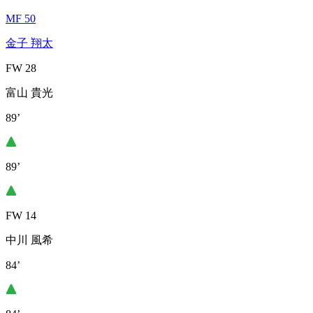
MF 50
金子 翔太
FW 28
富山 貴光
89’
89’
FW 14
中川 風希
84’