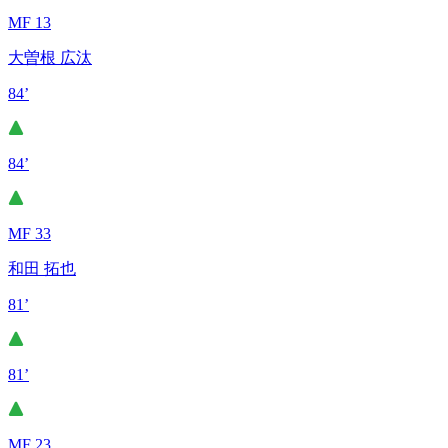
MF 13
大曽根 広汰
84’
84’
MF 33
和田 拓也
81’
81’
MF 23