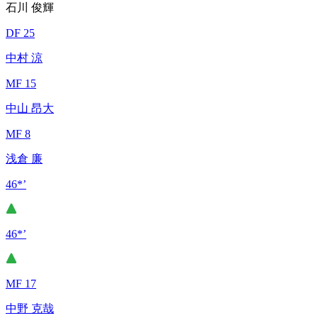
石川 俊輝
DF 25
中村 涼
MF 15
中山 昂大
MF 8
浅倉 廉
46*’
46*’
MF 17
中野 克哉