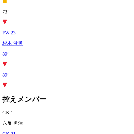
73’
FW 23
杉本 健勇
89’
89’
控えメンバー
GK 1
六反 勇治
GK 21