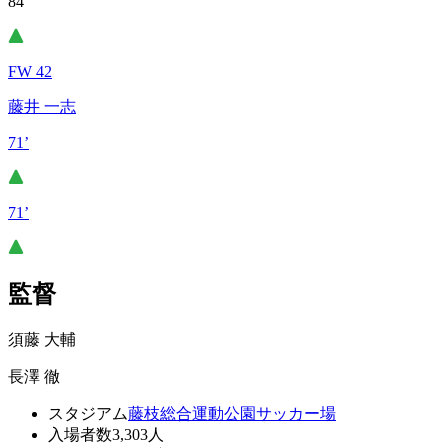
84’
FW 42
藤井 一志
71’
71’
監督
須藤 大輔
長澤 徹
スタジアム
藤枝総合運動公園サッカー場
入場者数
3,303人