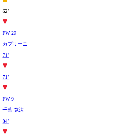
62’
FW 29
カプリーニ
71’
71’
FW 9
千葉 寛汰
84’