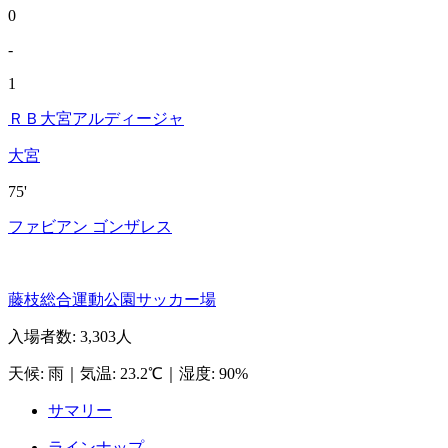
0
-
1
ＲＢ大宮アルディージャ
大宮
75'
ファビアン ゴンザレス
藤枝総合運動公園サッカー場
入場者数
:
3,303人
天候
:
雨
｜
気温
:
23.2℃
｜
湿度
:
90%
サマリー
ラインナップ