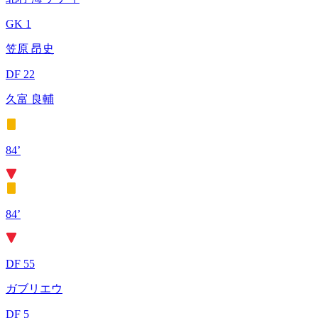
GK 1
笠原 昂史
DF 22
久富 良輔
84’
84’
DF 55
ガブリエウ
DF 5