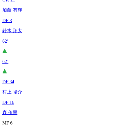
加藤 有輝
DF 3
鈴木 翔太
62’
62’
DF 34
村上 陽介
DF 16
森 侑里
MF 6