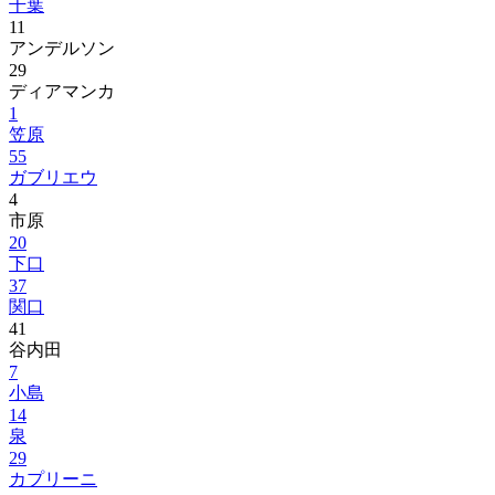
千葉
11
アンデルソン
29
ディアマンカ
1
笠原
55
ガブリエウ
4
市原
20
下口
37
関口
41
谷内田
7
小島
14
泉
29
カプリーニ