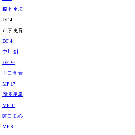
楠本 卓海
DF 4
市原 吏音
DF 4
中川 創
DF 20
下口 稚葉
MF 17
岡澤 昂星
MF 37
関口 凱心
MF 6