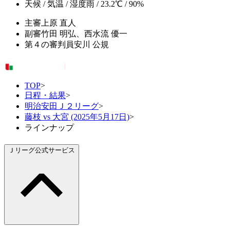
天候 / 気温 / 湿度
雨 / 23.2℃ / 90%
主審
上原 直人
副審
竹田 明弘、西水流 優一
第４の審判員
安川 公規
TOP
>
日程・結果
>
明治安田Ｊ２リーグ
>
藤枝 vs 大宮 (2025年5月17日)
>
ラインナップ
Ｊリーグ公式サービス