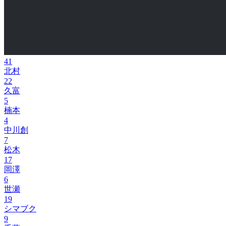
41
北村
22
久富
5
楠本
4
中川創
7
松木
17
岡澤
6
世瀬
19
シマブク
9