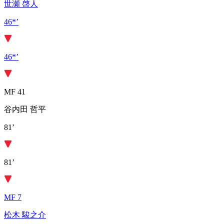
世瀬 啓人
46*’
46*’
MF 41
谷内田 哲平
81’
81’
MF 7
松木 駿之介