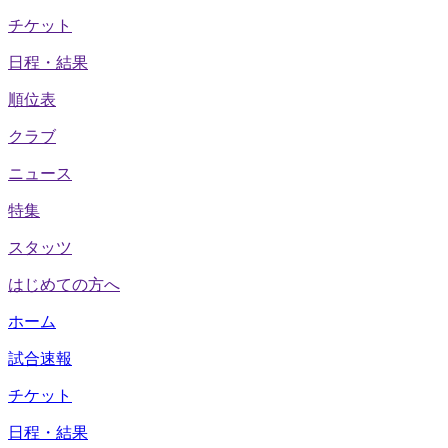
チケット
日程・結果
順位表
クラブ
ニュース
特集
スタッツ
はじめての方へ
ホーム
試合速報
チケット
日程・結果