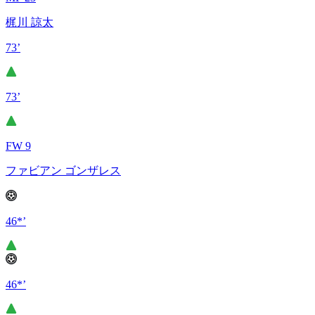
梶川 諒太
73’
73’
FW 9
ファビアン ゴンザレス
46*’
46*’