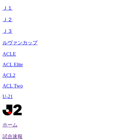
Ｊ１
Ｊ２
Ｊ３
ルヴァンカップ
ACLE
ACL Elite
ACL2
ACL Two
U-21
ホーム
試合速報