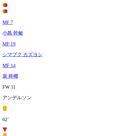
MF 7
小島 幹敏
MF 19
シマブク カズヨシ
MF 14
泉 柊椰
FW 11
アンデルソン
62’