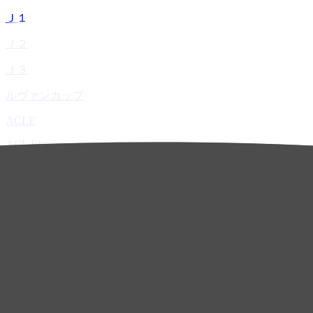
Ｊ１
Ｊ２
Ｊ３
ルヴァンカップ
ACLE
ACL Elite
ACL2
ACL Two
U-21
ホーム
試合速報