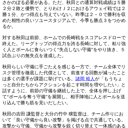
さかのぼる必要がある。ただ、秋田との通算対戦成績は５勝
２分２敗と優勢で、とりわけＪ２におけるアウェイ戦では２
勝１分、かつ得点も与えていない。昨季は２－０で勝利を収
めた相性の良いソユースタジアムで、今季も勝点３をつかめ
るか。
対する秋田は前節、ホームでの長崎戦をスコアレスドローで
終えた。リーグトップの得点力を誇る長崎に対して、粘り強
く人とボールに食らいつく“失点しない守備”をやり抜き、５
試合ぶりの無失点を達成した。
秋田らしい守備に手ごたえを感じる一方で、チーム全体でリ
スク管理を徹底した代償として、前進する回数が減ったこと
は多くの選手が課題に挙げている。
諸岡 裕人
が「もうちょ
っと自分たちからアクションを起こす時間を増やしたい」と
話すように、前節の守備を継続した上で、全体を押し上げ
て“ボールを奪う守備”を展開し、相手陣地に人とボールを送
り込んで勝ち筋を見いだしたい。
秋田の吉田 謙監督と大分の竹中 穣監督は、チーム作りにお
いて「良い守備から良い攻撃」を掲げる点で共通している。
攻撃から守備、守備から攻撃を鋭く切り替えて一体感のある