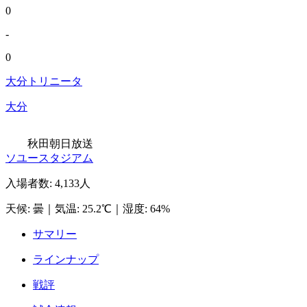
0
-
0
大分トリニータ
大分
秋田朝日放送
ソユースタジアム
入場者数
:
4,133人
天候
:
曇
｜
気温
:
25.2℃
｜
湿度
:
64%
サマリー
ラインナップ
戦評