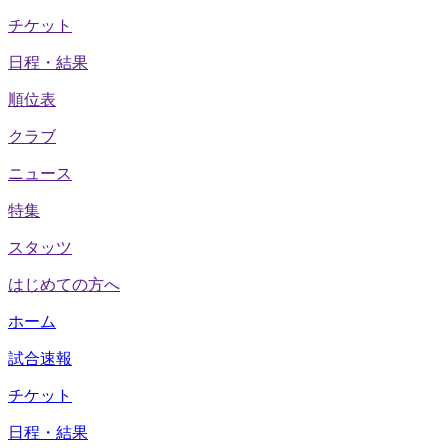
チケット
日程・結果
順位表
クラブ
ニュース
特集
スタッツ
はじめての方へ
ホーム
試合速報
チケット
日程・結果