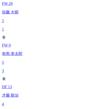
FW 29
佐藤 大樹
5
1
FW 9
有馬 幸太郎
5
3
DF 13
才藤 龍治
4