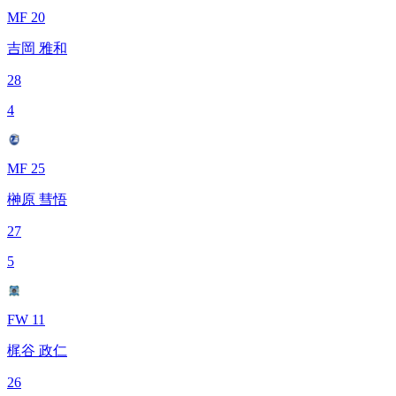
MF 20
吉岡 雅和
28
4
MF 25
榊原 彗悟
27
5
FW 11
梶谷 政仁
26