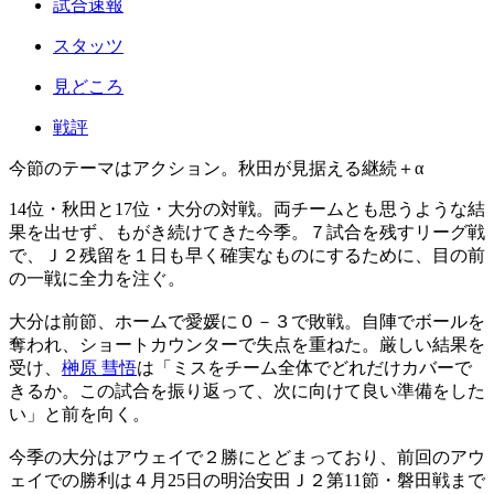
試合速報
スタッツ
見どころ
戦評
今節のテーマはアクション。秋田が見据える継続＋α
14位・秋田と17位・大分の対戦。両チームとも思うような結
果を出せず、もがき続けてきた今季。７試合を残すリーグ戦
で、Ｊ２残留を１日も早く確実なものにするために、目の前
の一戦に全力を注ぐ。
大分は前節、ホームで愛媛に０－３で敗戦。自陣でボールを
奪われ、ショートカウンターで失点を重ねた。厳しい結果を
受け、
榊原 彗悟
は「ミスをチーム全体でどれだけカバーで
きるか。この試合を振り返って、次に向けて良い準備をした
い」と前を向く。
今季の大分はアウェイで２勝にとどまっており、前回のアウ
ェイでの勝利は４月25日の明治安田Ｊ２第11節・磐田戦まで