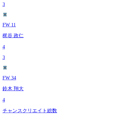
3
FW 11
梶谷 政仁
4
3
FW 34
鈴木 翔大
4
チャンスクリエイト総数