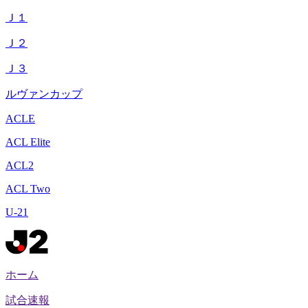
Ｊ１
Ｊ２
Ｊ３
ルヴァンカップ
ACLE
ACL Elite
ACL2
ACL Two
U-21
ホーム
試合速報