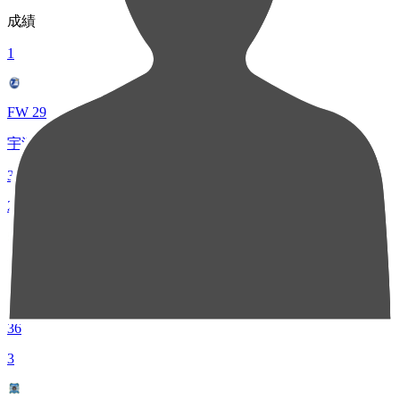
成績
1
FW 29
宇津元 伸弥
37
2
FW 29
佐藤 大樹
36
3