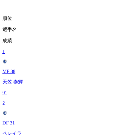
順位
選手名
成績
1
MF 38
天笠 泰輝
91
2
DF 31
ペレイラ