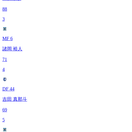
88
3
MF 6
諸岡 裕人
71
4
DF 44
吉田 真那斗
69
5