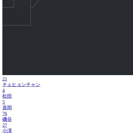
21
チェヒョンチャン
4
松田
5
喜岡
76
磯谷
27
小澤