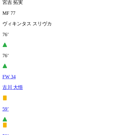
宮吉 拓実
MF 77
ヴィキンタス スリヴカ
76’
76’
FW 34
古川 大悟
59’