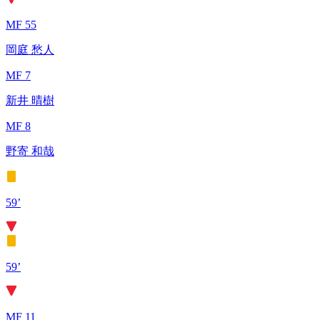
MF 55
岡庭 愁人
MF 7
新井 晴樹
MF 8
野寄 和哉
59’
59’
MF 11