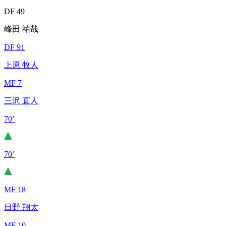
DF 49
峰田 祐哉
DF 91
上原 牧人
MF 7
三沢 直人
70’
70’
MF 18
日野 翔太
MF 10