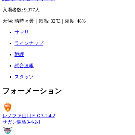
入場者数
:
9,377人
天候
:
晴時々曇
｜
気温
:
32℃
｜
湿度
:
48%
サマリー
ラインナップ
戦評
試合速報
スタッツ
フォーメーション
レノファ山口ＦＣ
3-1-4-2
サガン鳥栖
3-4-2-1