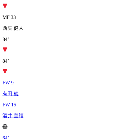
MF 33
西矢 健人
84’
84’
FW 9
有田 稜
FW 15
酒井 宣福
64’