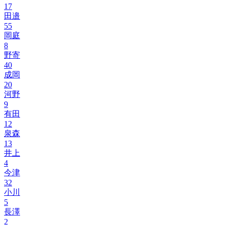
17
田邉
55
岡庭
8
野寄
40
成岡
20
河野
9
有田
12
泉森
13
井上
4
今津
32
小川
5
長澤
2