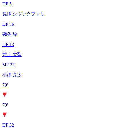
DF 5
長澤 シヴァタファリ
DF 76
磯谷 駿
DF 13
井上 太聖
MF 27
小澤 亮太
70’
70’
DF 32