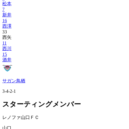
松本
7
新井
16
西澤
33
西矢
11
西川
15
酒井
サガン鳥栖
3-4-2-1
スターティングメンバー
レノファ山口ＦＣ
山口