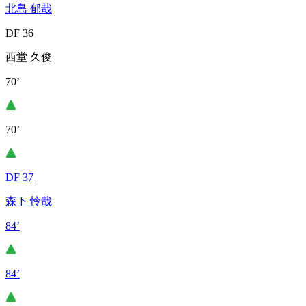
北島 郁哉
DF 36
西堂 久俊
70’
70’
DF 37
森下 怜哉
84’
84’