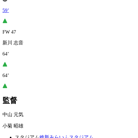
59’
FW 47
新川 志音
64’
64’
監督
中山 元気
小菊 昭雄
スタジアム
維新みらいふスタジアム