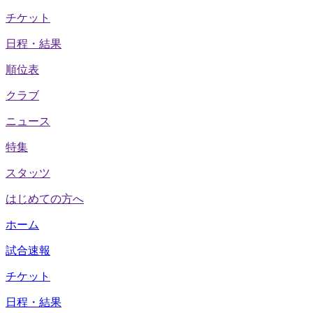
チケット
日程・結果
順位表
クラブ
ニュース
特集
スタッツ
はじめての方へ
ホーム
試合速報
チケット
日程・結果