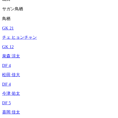
サガン鳥栖
鳥栖
GK 21
チェ ヒョンチャン
GK 12
泉森 涼太
DF 4
松田 佳大
DF 4
今津 佑太
DF 5
喜岡 佳太