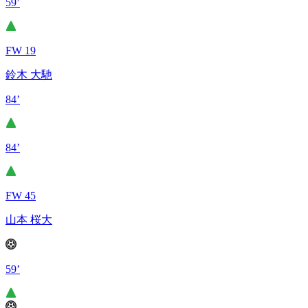
59’
FW 19
鈴木 大馳
84’
84’
FW 45
山本 桜大
59’