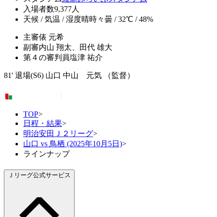
入場者数
9,377人
天候 / 気温 / 湿度
晴時々曇 / 32℃ / 48%
主審
俵 元希
副審
内山 翔太、田代 雄大
第４の審判員
塩津 祐介
81' 退場(S6) 山口 中山 元気 （監督）
TOP
>
日程・結果
>
明治安田Ｊ２リーグ
>
山口 vs 鳥栖 (2025年10月5日)
>
ラインナップ
Ｊリーグ公式サービス