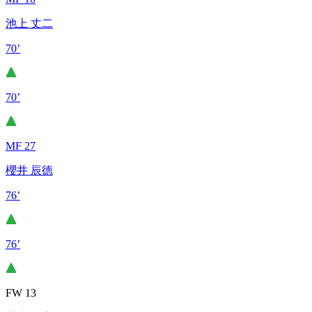
池上 丈二
70’
70’
MF 27
櫻井 辰徳
76’
76’
FW 13