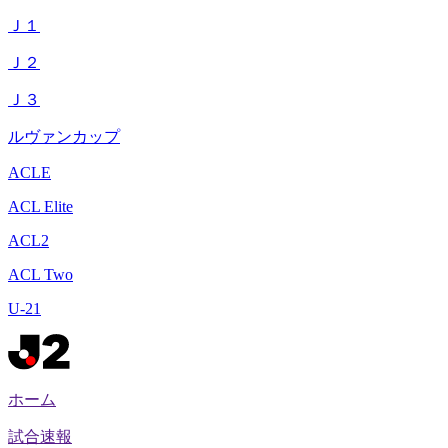
Ｊ１
Ｊ２
Ｊ３
ルヴァンカップ
ACLE
ACL Elite
ACL2
ACL Two
U-21
ホーム
試合速報