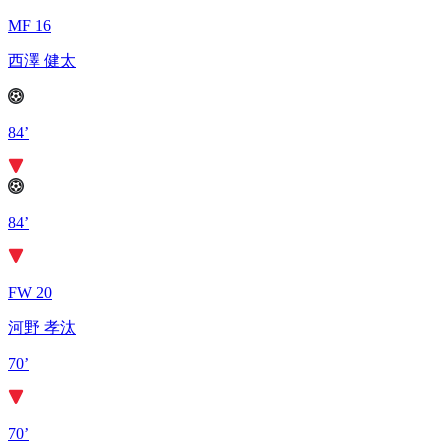
MF 16
西澤 健太
84’
84’
FW 20
河野 孝汰
70’
70’