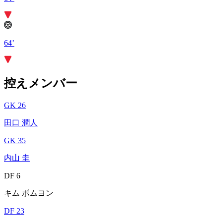
64’
控えメンバー
GK 26
田口 潤人
GK 35
内山 圭
DF 6
キム ボムヨン
DF 23