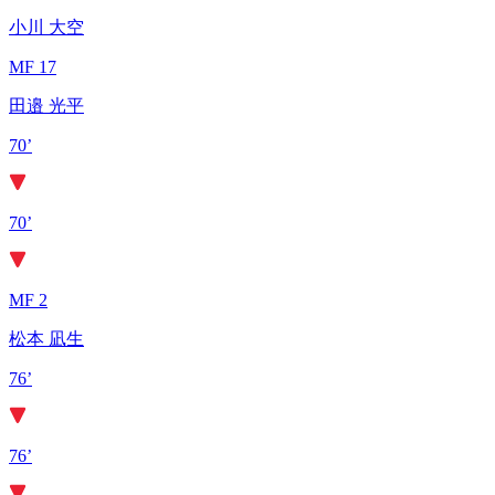
小川 大空
MF 17
田邉 光平
70’
70’
MF 2
松本 凪生
76’
76’