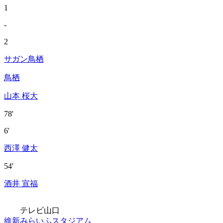
1
-
2
サガン鳥栖
鳥栖
山本 桜大
78'
6'
西澤 健太
54'
酒井 宣福
テレビ山口
維新みらいふスタジアム