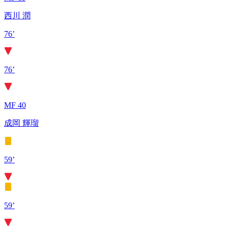
西川 潤
76’
76’
MF 40
成岡 輝瑠
59’
59’