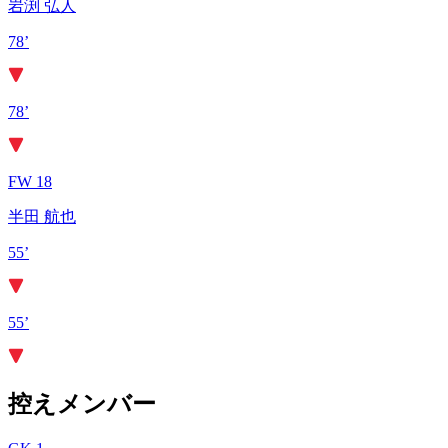
岩渕 弘人
78’
78’
FW 18
半田 航也
55’
55’
控えメンバー