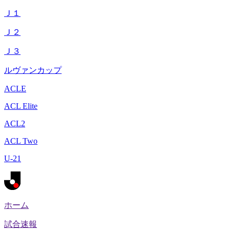
Ｊ１
Ｊ２
Ｊ３
ルヴァンカップ
ACLE
ACL Elite
ACL2
ACL Two
U-21
ホーム
試合速報