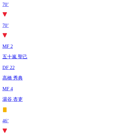
70’
70’
MF 2
五十嵐 聖己
DF 22
高橋 秀典
MF 4
湯谷 杏吏
46’