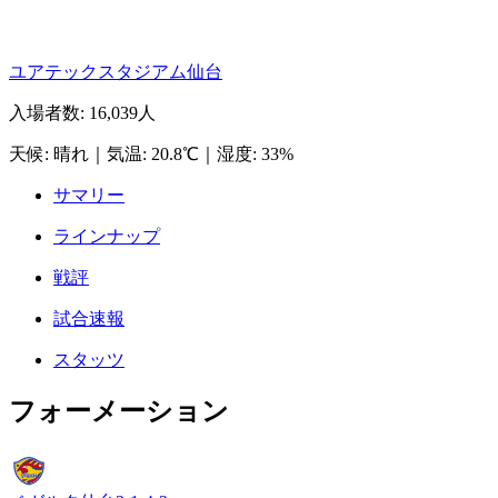
ユアテックスタジアム仙台
入場者数
:
16,039人
天候
:
晴れ
｜
気温
:
20.8℃
｜
湿度
:
33%
サマリー
ラインナップ
戦評
試合速報
スタッツ
フォーメーション