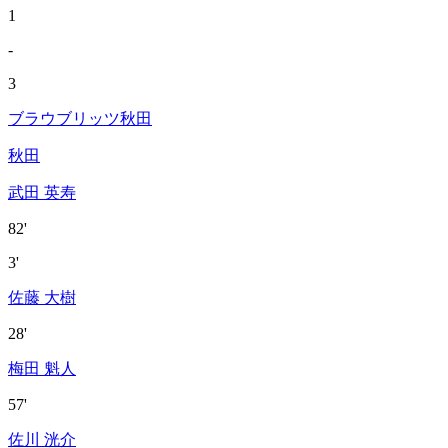
1
-
3
ブラウブリッツ秋田
秋田
武田 英寿
82'
3'
佐藤 大樹
28'
梅田 魁人
57'
佐川 洸介