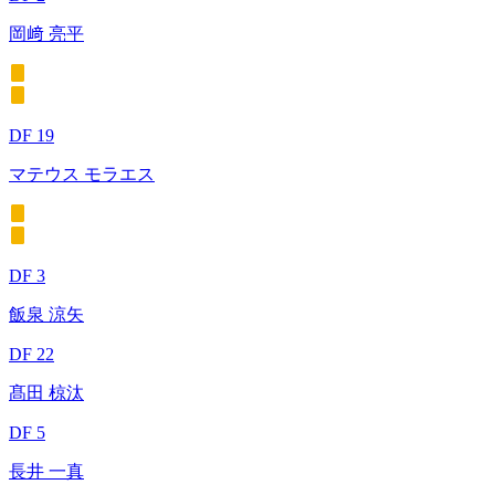
岡﨑 亮平
DF 19
マテウス モラエス
DF 3
飯泉 涼矢
DF 22
髙田 椋汰
DF 5
長井 一真