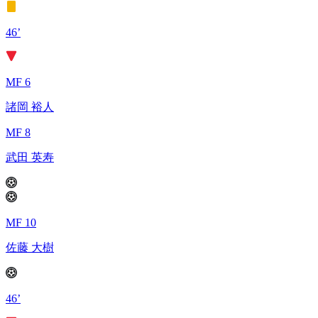
46’
MF 6
諸岡 裕人
MF 8
武田 英寿
MF 10
佐藤 大樹
46’