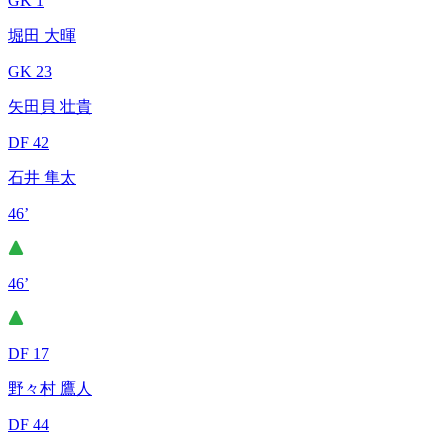
GK 1
堀田 大暉
GK 23
矢田貝 壮貴
DF 42
石井 隼太
46’
46’
DF 17
野々村 鷹人
DF 44