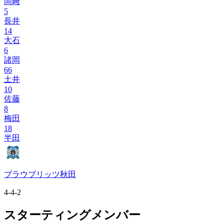
岡﨑
5
長井
14
大石
6
諸岡
66
土井
10
佐藤
8
梅田
18
半田
ブラウブリッツ秋田
4-4-2
スターティングメンバー