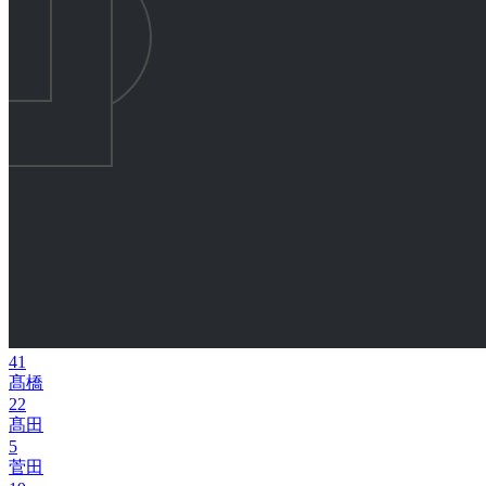
41
髙橋
22
髙田
5
菅田