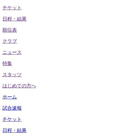
チケット
日程・結果
順位表
クラブ
ニュース
特集
スタッツ
はじめての方へ
ホーム
試合速報
チケット
日程・結果