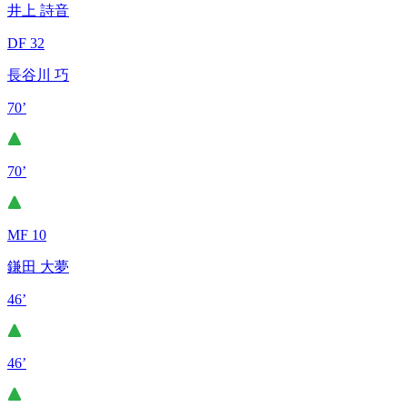
井上 詩音
DF 32
長谷川 巧
70’
70’
MF 10
鎌田 大夢
46’
46’