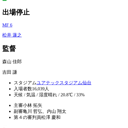
出場停止
MF 6
松井 蓮之
監督
森山 佳郎
吉田 謙
スタジアム
ユアテックスタジアム仙台
入場者数
16,039人
天候 / 気温 / 湿度
晴れ / 20.8℃ / 33%
主審
小林 拓矢
副審
亀川 哲弘、内山 翔太
第４の審判員
松澤 慶和