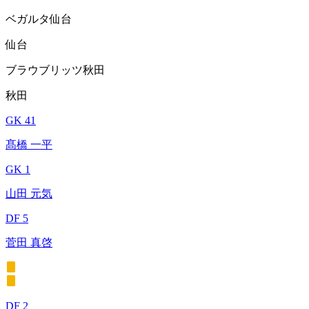
ベガルタ仙台
仙台
ブラウブリッツ秋田
秋田
GK 41
髙橋 一平
GK 1
山田 元気
DF 5
菅田 真啓
DF 2