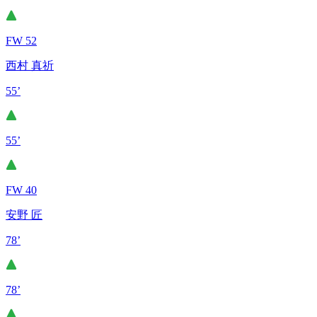
FW 52
西村 真祈
55’
55’
FW 40
安野 匠
78’
78’