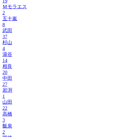
19
Ｍモラエス
2
五十嵐
8
武田
37
杉山
4
湯谷
14
相良
20
中田
27
岩渕
1
山田
22
高橋
3
飯泉
2