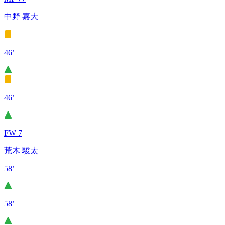
中野 嘉大
46’
46’
FW 7
荒木 駿太
58’
58’