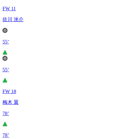
FW 11
佐川 洸介
55’
55’
FW 18
梅木 翼
78’
78’