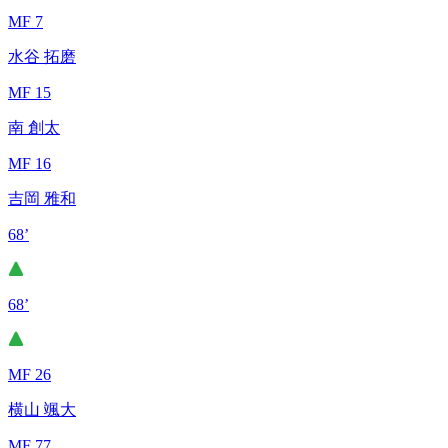
MF 7
水谷 拓磨
MF 15
南 創太
MF 16
吉岡 雅和
68’
68’
MF 26
横山 颯大
MF 77