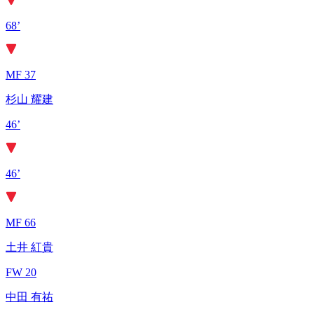
68’
MF 37
杉山 耀建
46’
46’
MF 66
土井 紅貴
FW 20
中田 有祐