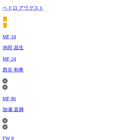
ペドロ アウグスト
MF 18
池田 昌生
MF 24
西谷 和希
MF 86
加瀬 直輝
FW 8