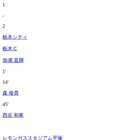
1
-
2
栃木シティ
栃木Ｃ
加瀬 直輝
1'
14'
森 俊貴
45'
西谷 和希
レモンガススタジアム平塚