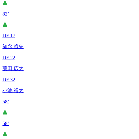
82’
DF 17
知念 哲矢
DF 22
蓑田 広大
DF 32
小池 裕太
58’
58’