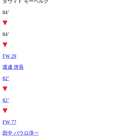
ダヴィド モーベルグ
84’
84’
FW 29
渡邊 啓吾
82’
82’
FW 77
田中 パウロ淳一