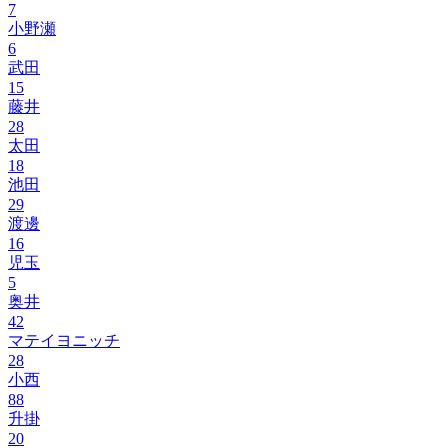
7
小野瀬
6
武田
15
藤井
28
太田
18
池田
29
渡邊
16
児玉
5
奥井
42
マテイヨニッチ
28
小西
88
升掛
20