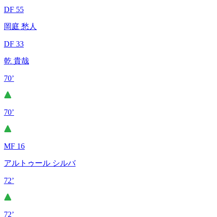
DF 55
岡庭 愁人
DF 33
乾 貴哉
70’
70’
MF 16
アルトゥール シルバ
72’
72’