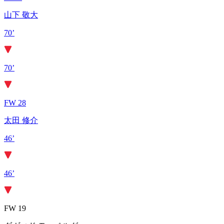
山下 敬大
70’
70’
FW 28
太田 修介
46’
46’
FW 19