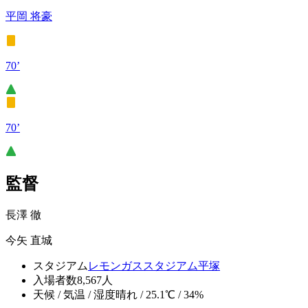
平岡 将豪
70’
70’
監督
長澤 徹
今矢 直城
スタジアム
レモンガススタジアム平塚
入場者数
8,567人
天候 / 気温 / 湿度
晴れ / 25.1℃ / 34%