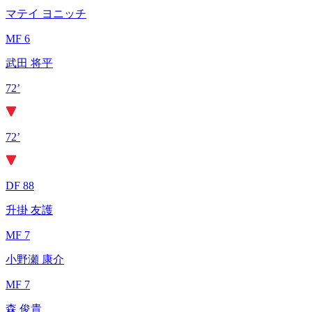
マテイ ヨニッチ
MF 6
武田 将平
72’
72’
DF 88
升掛 友護
MF 7
小野瀬 康介
MF 7
森 俊貴