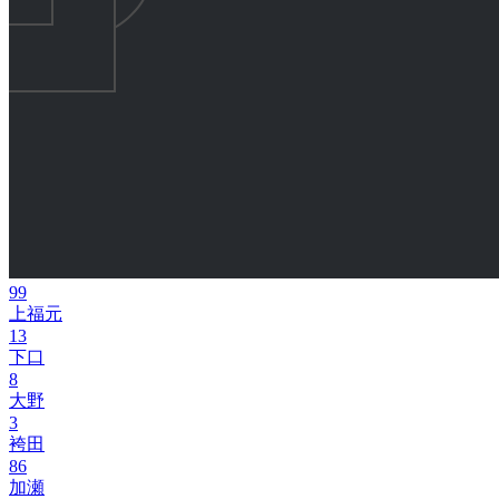
99
上福元
13
下口
8
大野
3
袴田
86
加瀬