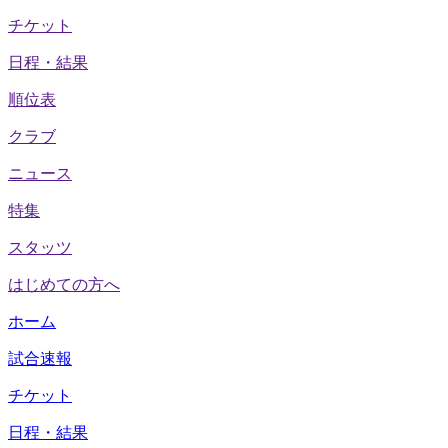
チケット
日程・結果
順位表
クラブ
ニュース
特集
スタッツ
はじめての方へ
ホーム
試合速報
チケット
日程・結果