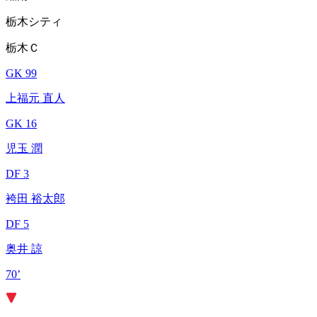
栃木シティ
栃木Ｃ
GK 99
上福元 直人
GK 16
児玉 潤
DF 3
袴田 裕太郎
DF 5
奥井 諒
70’