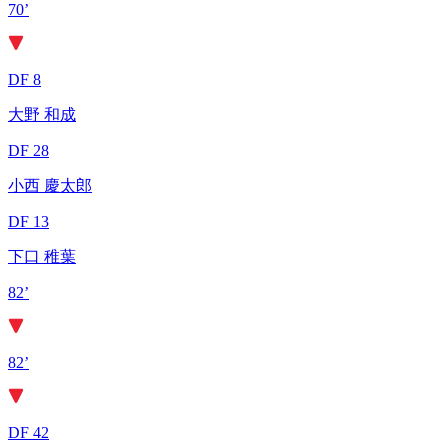
70’
DF 8
大野 和成
DF 28
小西 慶太郎
DF 13
下口 稚葉
82’
82’
DF 42