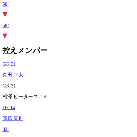
58’
58’
控えメンバー
GK 31
真田 幸太
GK 31
相澤 ピーターコアミ
DF 14
髙橋 直也
82’