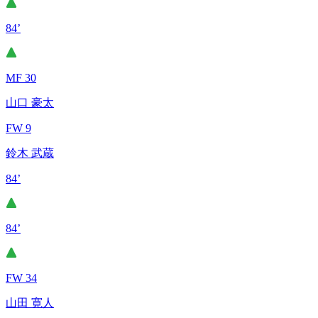
84’
MF 30
山口 豪太
FW 9
鈴木 武蔵
84’
84’
FW 34
山田 寛人