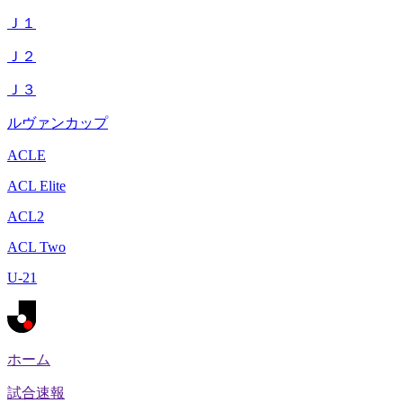
Ｊ１
Ｊ２
Ｊ３
ルヴァンカップ
ACLE
ACL Elite
ACL2
ACL Two
U-21
ホーム
試合速報