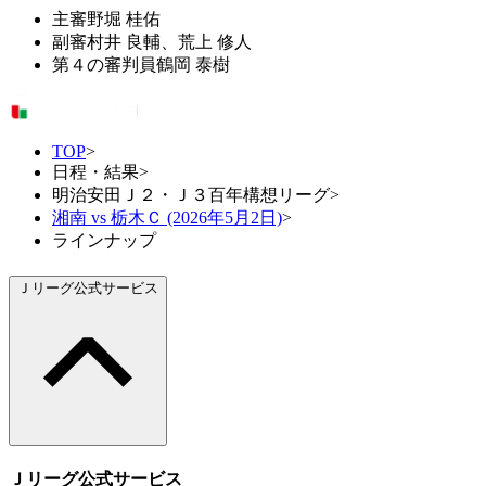
主審
野堀 桂佑
副審
村井 良輔、荒上 修人
第４の審判員
鶴岡 泰樹
TOP
>
日程・結果
>
明治安田Ｊ２・Ｊ３百年構想リーグ
>
湘南 vs 栃木Ｃ (2026年5月2日)
>
ラインナップ
Ｊリーグ公式サービス
Ｊリーグ公式サービス