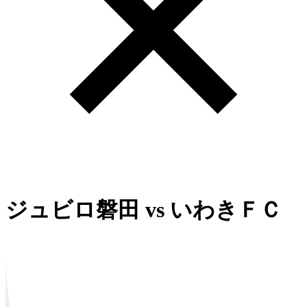
ジュビロ磐田
vs
いわきＦＣ