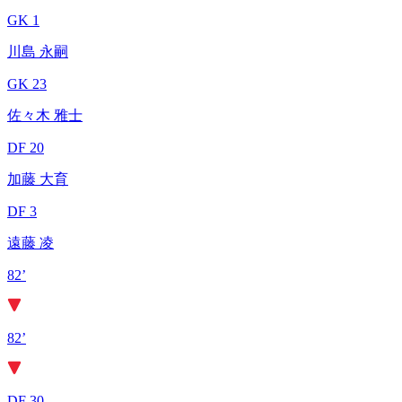
GK 1
川島 永嗣
GK 23
佐々木 雅士
DF 20
加藤 大育
DF 3
遠藤 凌
82’
82’
DF 30