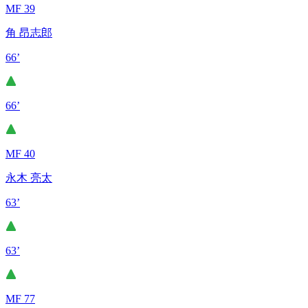
MF 39
角 昂志郎
66’
66’
MF 40
永木 亮太
63’
63’
MF 77