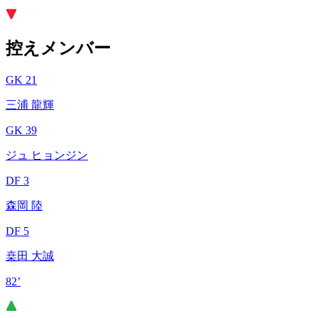
控えメンバー
GK 21
三浦 龍輝
GK 39
ジュ ヒョンジン
DF 3
森岡 陸
DF 5
桒田 大誠
82’