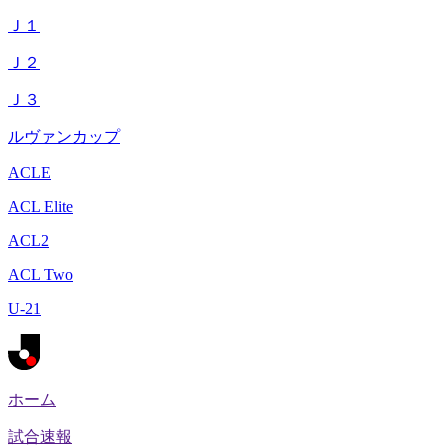
Ｊ１
Ｊ２
Ｊ３
ルヴァンカップ
ACLE
ACL Elite
ACL2
ACL Two
U-21
ホーム
試合速報