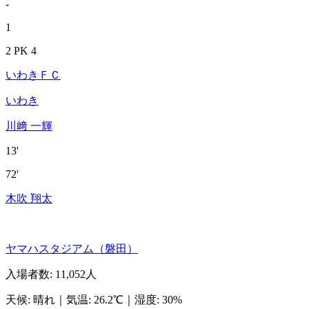
-
1
2 PK 4
いわきＦＣ
いわき
川﨑 一輝
13'
72'
木吹 翔太
ヤマハスタジアム（磐田）
入場者数
:
11,052人
天候
:
晴れ
｜
気温
:
26.2℃
｜
湿度
:
30%