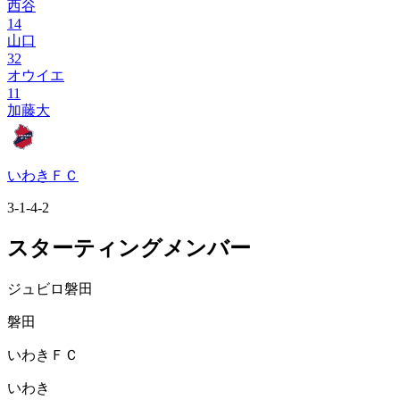
西谷
14
山口
32
オウイエ
11
加藤大
いわきＦＣ
3-1-4-2
スターティングメンバー
ジュビロ磐田
磐田
いわきＦＣ
いわき