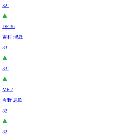
82’
DF 36
吉村 瑠晟
83’
83’
MF 2
今野 息吹
82’
82’