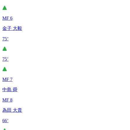
MF 6
金子 大毅
75’
75’
MF 7
中島 舜
MF 8
為田 大貴
66’