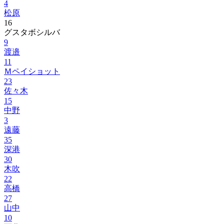
4
松原
16
グスタボシルバ
9
渡邉
11
Ｍペイショット
23
佐々木
15
中野
3
遠藤
35
深港
30
木吹
22
高橋
27
山中
10