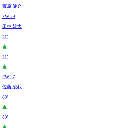
藤原 健介
FW 29
田中 幹大
71’
71’
FW 27
佐藤 凌我
83’
83’