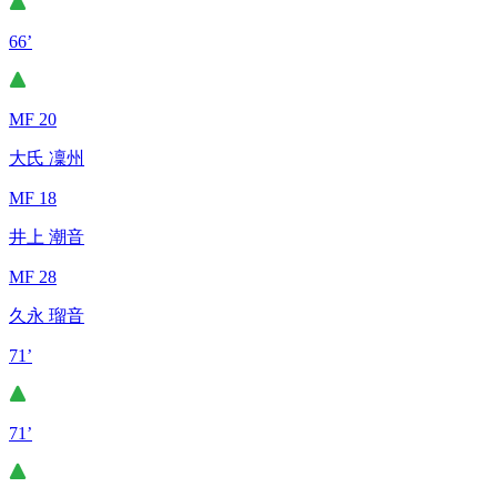
66’
MF 20
大氏 凜州
MF 18
井上 潮音
MF 28
久永 瑠音
71’
71’