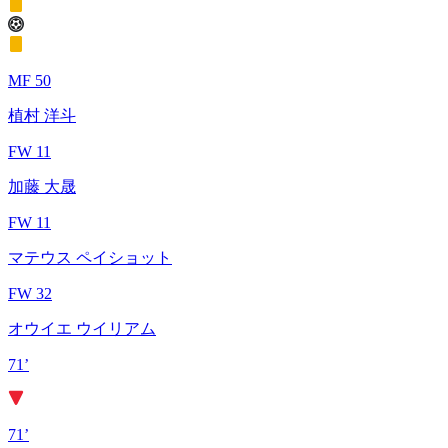
MF 50
植村 洋斗
FW 11
加藤 大晟
FW 11
マテウス ペイショット
FW 32
オウイエ ウイリアム
71’
71’