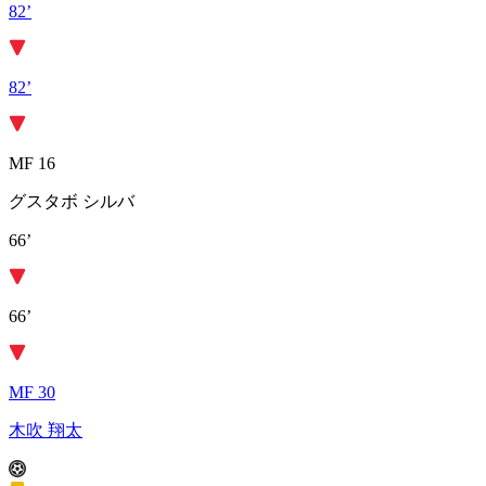
82’
82’
MF 16
グスタボ シルバ
66’
66’
MF 30
木吹 翔太