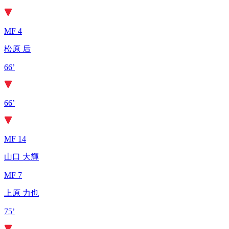
MF 4
松原 后
66’
66’
MF 14
山口 大輝
MF 7
上原 力也
75’