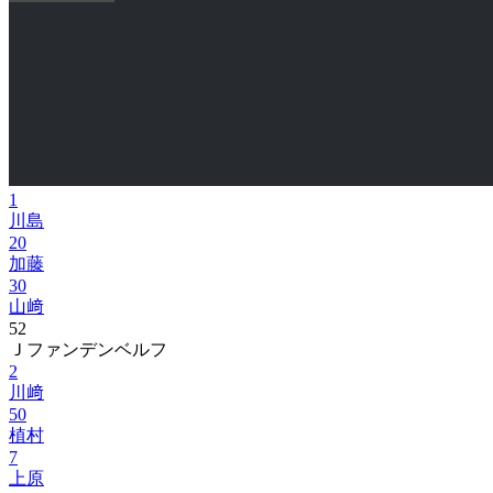
1
川島
20
加藤
30
山﨑
52
Ｊファンデンベルフ
2
川﨑
50
植村
7
上原