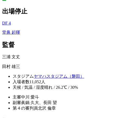
出場停止
DF 4
堂鼻 起暉
監督
三浦 文丈
田村 雄三
スタジアム
ヤマハスタジアム（磐田）
入場者数
11,052人
天候 / 気温 / 湿度
晴れ / 26.2℃ / 30%
主審
中川 愛斗
副審
眞鍋 久大、長田 望
第４の審判員
北沢 倫章