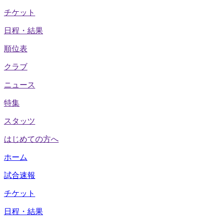
チケット
日程・結果
順位表
クラブ
ニュース
特集
スタッツ
はじめての方へ
ホーム
試合速報
チケット
日程・結果