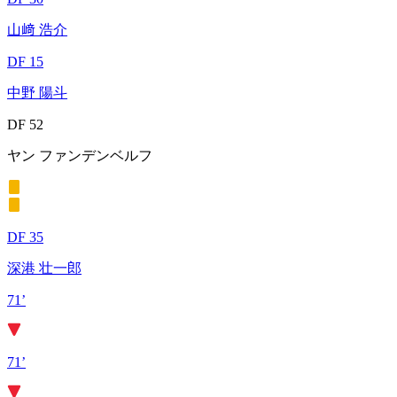
山﨑 浩介
DF 15
中野 陽斗
DF 52
ヤン ファンデンベルフ
DF 35
深港 壮一郎
71’
71’