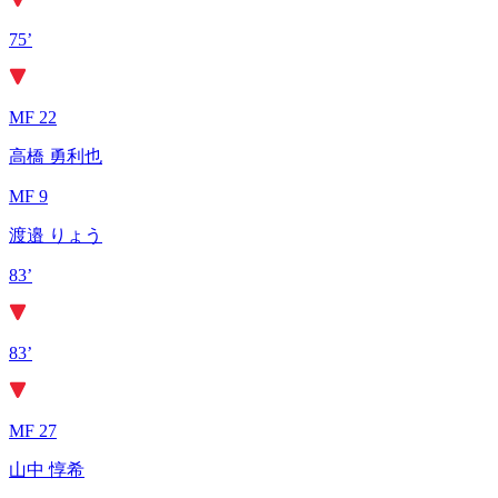
75’
MF 22
高橋 勇利也
MF 9
渡邉 りょう
83’
83’
MF 27
山中 惇希